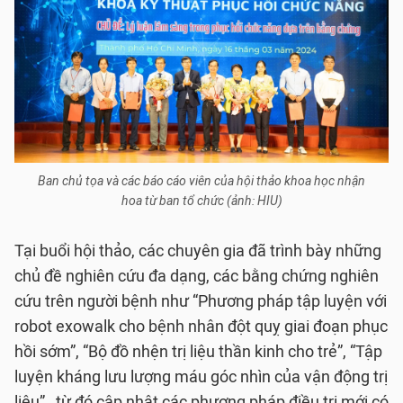
Ban chủ tọa và các báo cáo viên của hội thảo khoa học nhận
hoa từ ban tổ chức (ảnh: HIU)
Tại buổi hội thảo, các chuyên gia đã trình bày những
chủ đề nghiên cứu đa dạng, các bằng chứng nghiên
cứu trên người bệnh như “Phương pháp tập luyện với
robot exowalk cho bệnh nhân đột quỵ giai đoạn phục
hồi sớm”, “Bộ đồ nhện trị liệu thần kinh cho trẻ”, “Tập
luyện kháng lưu lượng máu góc nhìn của vận động trị
liệu”…từ đó cập nhật các phương pháp điều trị mới có