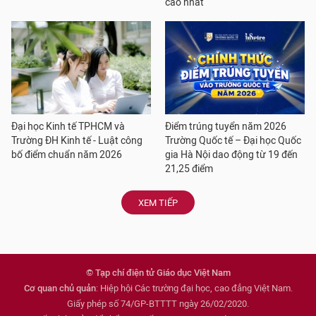
cao nhất
Đại học Kinh tế TPHCM và
Điểm trúng tuyển năm 2026
Trường ĐH Kinh tế - Luật công
Trường Quốc tế – Đại học Quốc
bố điểm chuẩn năm 2026
gia Hà Nội dao động từ 19 đến
21,25 điểm
XEM TIẾP
© Tạp chí điện tử Giáo dục Việt Nam
Cơ quan chủ quản
: Hiệp hội Các trường đại học, cao đẳng Việt Nam.
Giấy phép số 74/GP-BTTTT ngày 26/02/2020.