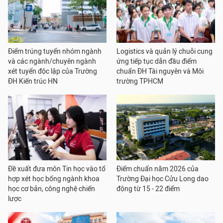
Điểm trúng tuyển nhóm ngành
Logistics và quản lý chuỗi cung
và các ngành/chuyên ngành
ứng tiếp tục dẫn đầu điểm
xét tuyển độc lập của Trường
chuẩn ĐH Tài nguyên và Môi
ĐH Kiến trúc HN
trường TPHCM
Đề xuất đưa môn Tin học vào tổ
Điểm chuẩn năm 2026 của
hợp xét học bổng ngành khoa
Trường Đại học Cửu Long dao
học cơ bản, công nghệ chiến
động từ 15 - 22 điểm
lược