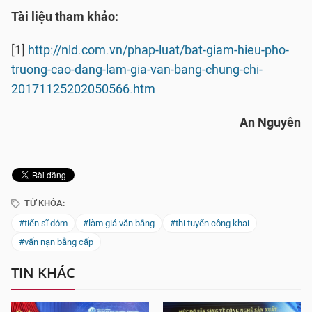
Tài liệu tham khảo:
[1]
http://nld.com.vn/phap-luat/bat-giam-hieu-pho-
truong-cao-dang-lam-gia-van-bang-chung-chi-
20171125202050566.htm
An Nguyên
TỪ KHÓA:
#tiến sĩ dỏm
#làm giả văn bằng
#thi tuyển công khai
#vấn nạn bằng cấp
TIN KHÁC