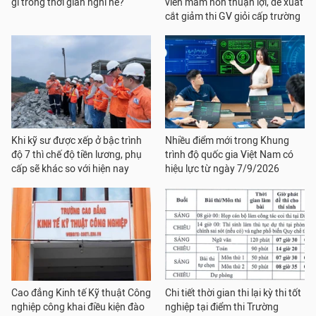
gì trong thời gian nghỉ hè?
viên mầm non thuận lợi, đề xuất
cắt giảm thi GV giỏi cấp trường
Khi kỹ sư được xếp ở bậc trình
Nhiều điểm mới trong Khung
độ 7 thì chế độ tiền lương, phụ
trình độ quốc gia Việt Nam có
cấp sẽ khác so với hiện nay
hiệu lực từ ngày 7/9/2026
Cao đẳng Kinh tế Kỹ thuật Công
Chi tiết thời gian thi lại kỳ thi tốt
nghiệp công khai điều kiện đào
nghiệp tại điểm thi Trường