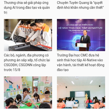
Thương chia sẻ giải pháp ứng
Chuyên Tuyên Quang là "quyết
dụng AI trong đào tạo và quản
định khó khăn nhưng cần thiết"
trị
Các bộ, ngành, địa phương có
Trường Đại học CMC đưa hệ
phương án sắp xếp, tổ chức lại
sinh thái học tập AI-Native vào
CSGDĐH, CSGDNN công lập
vận hành, tái thiết kế hoạt động
trước 15/8
đào tạo