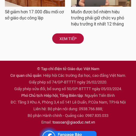
Sẽ giảm hơn 17.000 đầu mối cơ
Muốn được bổ nhiệm hiệu
sở giáo dục công lập
trưởng phải giữ chức vụ phó
hiệu trưởng ít nhất 12 tháng
XEM TIẾP
© Tạp chí điện tử Giáo dục Việt Nam
Cơ quan chủ quản
: Hiệp hội Các trường đại học, cao đẳng Việt Nam.
Giấy phép số 74/GP-BTTTT ngày 26/02/2020.
Giấy phép sửa đổi, bổ sung số 50/GP-BTTTT ngày 05/03/2024.
Phó Chủ tịch Hiệp hội, Tổng Biên tập
: Nguyễn Tiến Bình
ĐC: Tầng 3 Khu A, Phòng 3,4 số 141 Lê Duẩn, P.Cửa Nam, TP.Hà Nội
Liên hệ: Bộ phận nội dung: 0938.766.888;
Bộ phận Hành chính - Quảng cáo: 0987.835.033
Email:
toasoan@giaoduc.net.vn