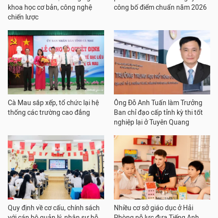
khoa học cơ bản, công nghệ
công bố điểm chuẩn năm 2026
chiến lược
Cà Mau sắp xếp, tổ chức lại hệ
Ông Đỗ Anh Tuấn làm Trưởng
thống các trường cao đẳng
Ban chỉ đạo cấp tỉnh kỳ thi tốt
nghiệp lại ở Tuyên Quang
Quy định về cơ cấu, chính sách
Nhiều cơ sở giáo dục ở Hải
với cán bộ quản lý, nhân sự hỗ
Phòng nỗ lực đưa Tiếng Anh