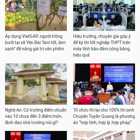
Áp dụng VietGAP, người trồng
Hiệu trưởng, chuyên gia góp ý
bưởi tại xã Yên Bài "làm tốt, làm
để kỳ thi tốt nghiệp THPT trên
sạch" để nâng giá trị sản phẩm
máy tính bảo đảm công bằng,
hiệu quả
Nghệ An: Có trường điểm chuẩn
Tổ chức thi lại cho 100% thí sinh
vào 10 chưa đến 3 điểm/môn,
Chuyên Tuyên Quang là phương
lãnh đạo nhà trường nói gì?
án “hợp tình, hợp lý, hợp pháp”