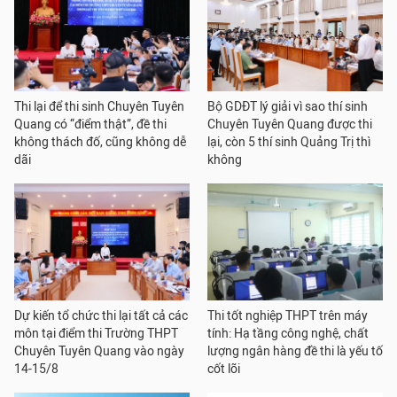
Thi lại để thi sinh Chuyên Tuyên
Bộ GDĐT lý giải vì sao thí sinh
Quang có “điểm thật”, đề thi
Chuyên Tuyên Quang được thi
không thách đố, cũng không dễ
lại, còn 5 thí sinh Quảng Trị thì
dãi
không
Dự kiến tổ chức thi lại tất cả các
Thi tốt nghiệp THPT trên máy
môn tại điểm thi Trường THPT
tính: Hạ tầng công nghệ, chất
Chuyên Tuyên Quang vào ngày
lượng ngân hàng đề thi là yếu tố
14-15/8
cốt lõi