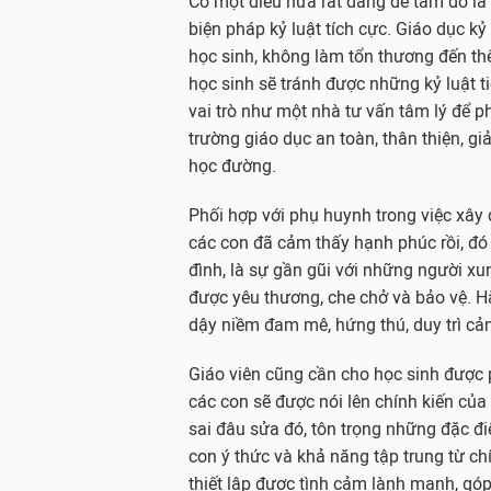
Có một điều nữa rất đáng để tâm đó là 
biện pháp kỷ luật tích cực. Giáo dục kỷ 
học sinh, không làm tổn thương đến thể
học sinh sẽ tránh được những kỷ luật t
vai trò như một nhà tư vấn tâm lý để 
trường giáo dục an toàn, thân thiện, g
học đường.
Phối hợp với phụ huynh trong việc xây 
các con đã cảm thấy hạnh phúc rồi, đó
đình, là sự gần gũi với những người xu
được yêu thương, che chở và bảo vệ. Hằ
dậy niềm đam mê, hứng thú, duy trì cảm
Giáo viên cũng cần cho học sinh được 
các con sẽ được nói lên chính kiến của
sai đâu sửa đó, tôn trọng những đặc đi
con ý thức và khả năng tập trung từ c
thiết lập được tình cảm lành mạnh, góp