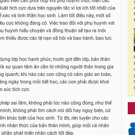
giáo viên cần phối hợp với phụ huynh thực hiện các
luật tích cực dựa trên nguyên tắc vì lợi ích tốt nhất của
 xác và tinh thần học sinh. Làm tốt điều này, một số
iêu cực không đáng có. Việc trao đổi với phụ huynh với
phụ huynh hiểu chuyện và đồng thuận sẽ tạo ra môi
iảm thiểu được các tệ nạn xã hội và bạo hành, bạo lực
dựng lớp học hạnh phúc; trước giờ đến lớp, bản thân
 là sự quan tâm ân cần từ những người thân trong gia
ng quanh; khi nào các con cũng có cảm giác an toàn,
ng ngày trong mỗi tiết học, các con phải được khơi
 xúc tích cực.
phép sai lầm, không phải lúc nào cũng đúng, như thế
 mình, không phải tìm cách nói dối hay nguỵ biện, cứ
ểm khác biệt của học sinh. Từ đó, rèn luyện cho các
hính nhận thức của bản thân mình, giúp mỗi cá nhân
 phần phát triển nhân cách tốt đẹp.