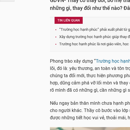
GDVN- Thầy cô thay đổi, bố mẹ tha
những gì, thay đổi như thế nào? Đâ
TIN LIÊN QUAN
“Trường học hạnh phúc” phải xuất phát từ g
Xây dựng trường học hạnh phúc giúp thay đổi
Trường học hạnh phúc là nơi giáo viên, học
Phong trào xây dựng “
Trường học hạn
lõi, đó là: yêu thương, an toàn và tôn t
chúng ta đổi mới, thực hiện phương p
hợp, dũng cảm phá vỡ lối mòn và thay 
rõ mình đã có những gì, cần những gì s
Nếu ngay bản thân mình chưa hạnh phú
cho người khác. Thầy cô bước vào lớp m
được những tiết học vui vẻ, thoải mái, 