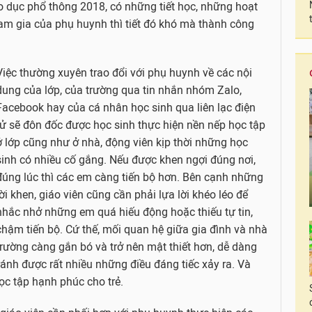
áo dục phổ thông 2018, có những tiết học, những hoạt
m gia của phụ huynh thì tiết đó khó mà thành công
Việc thường xuyên trao đổi với phụ huynh về các nội
dung của lớp, của trường qua tin nhắn nhóm Zalo,
Facebook hay của cá nhân học sinh qua liên lạc điện
tử sẽ đôn đốc được học sinh thực hiện nền nếp học tập
ở lớp cũng như ở nhà, động viên kịp thời những học
sinh có nhiều cố gắng. Nếu được khen ngợi đúng nơi,
đúng lúc thì các em càng tiến bộ hơn. Bên cạnh những
lời khen, giáo viên cũng cần phải lựa lời khéo léo để
nhắc nhở những em quá hiếu động hoặc thiếu tự tin,
chậm tiến bộ. Cứ thế, mối quan hệ giữa gia đình và nhà
trường càng gắn bó và trở nên mật thiết hơn, dễ dàng
ránh được rất nhiều những điều đáng tiếc xảy ra. Và
ọc tập hạnh phúc cho trẻ.