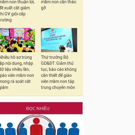
mầm non thuận lợi,
mầm non cần tháo
đề xuất cắt giảm
gỡ
thi GV giỏi cấp
trường
Nhiều hồ sơ trùng
Thứ trưởng Bộ
lặp nội dung, nhập
GD&ĐT: Giảm thủ
dữ liệu nhiều lần,
tục, báo cáo không
giáo viên mầm non
cần thiết để giáo
mong rà soát cắt
viên mầm non tập
giảm
trung chuyên môn
ĐỌC NHIỀU