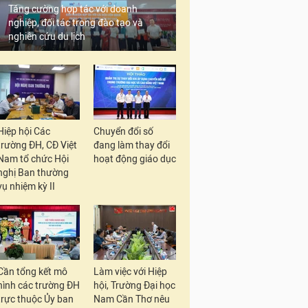
Tăng cường hợp tác với doanh
nghiệp, đối tác trong đào tạo và
nghiên cứu du lịch
Hiệp hội Các
Chuyển đổi số
trường ĐH, CĐ Việt
đang làm thay đổi
Nam tổ chức Hội
hoạt động giáo dục
nghị Ban thường
vụ nhiệm kỳ II
Cần tổng kết mô
Làm việc với Hiệp
hình các trường ĐH
hội, Trường Đại học
trực thuộc Ủy ban
Nam Cần Thơ nêu