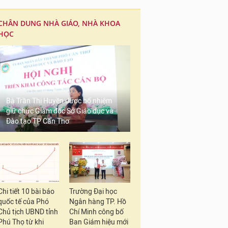
CHÂN DUNG NHÀ GIÁO, NHÀ KHOA
HỌC
Bà Trần Thị Huyền được bổ nhiệm
giữ chức Giám đốc Sở Giáo dục và
Đào tạo TP Cần Thơ
Chi tiết 10 bài báo
Trường Đại học
quốc tế của Phó
Ngân hàng TP. Hồ
Chủ tịch UBND tỉnh
Chí Minh công bố
Phú Thọ từ khi
Ban Giám hiệu mới