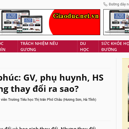
Đường dây n
ÓC
TRÁCH NHIỆM NÊU
DU
SỨC KHỎE H
HÌN
GƯƠNG
HỌC
ĐƯỜNG
phúc: GV, phụ huynh, HS
g thay đổi ra sao?
 viên Trường Tiểu học Thị trấn Phố Châu (Hương Sơn, Hà Tĩnh)