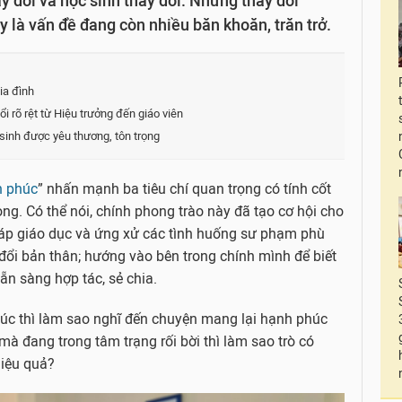
y đổi và học sinh thay đổi. Nhưng thay đổi
y là vấn đề đang còn nhiều băn khoăn, trăn trở.
ia đình
 rõ rệt từ Hiệu trưởng đến giáo viên
 sinh được yêu thương, tôn trọng
h phúc
” nhấn mạnh ba tiêu chí quan trọng có tính cốt
rọng. Có thể nói, chính phong trào này đã tạo cơ hội cho
háp giáo dục và ứng xử các tình huống sư phạm phù
đổi bản thân; hướng vào bên trong chính mình để biết
ẵn sàng hợp tác, sẻ chia.
c thì làm sao nghĩ đến chuyện mang lại hạnh phúc
à đang trong tâm trạng rối bời thì làm sao trò có
hiệu quả?