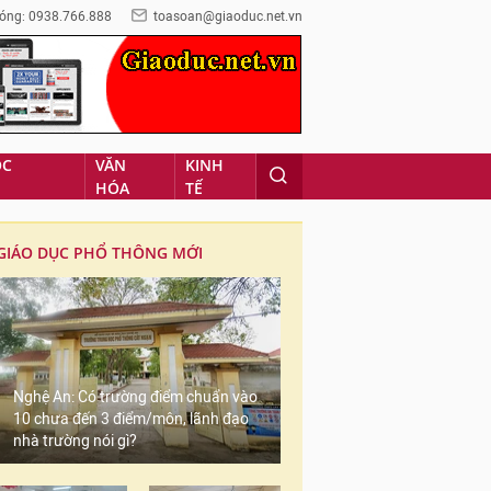
óng: 0938.766.888
toasoan@giaoduc.net.vn
ỌC
VĂN
KINH
HÓA
TẾ
GIÁO DỤC PHỔ THÔNG MỚI
Nghệ An: Có trường điểm chuẩn vào
10 chưa đến 3 điểm/môn, lãnh đạo
nhà trường nói gì?