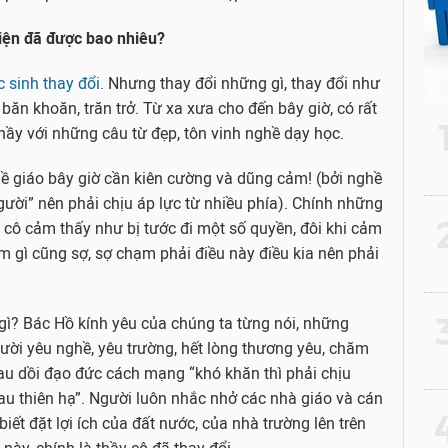
hiện đã được bao nhiêu?
c sinh thay đổi
. Nhưng thay đổi những gì, thay đổi như
băn khoăn, trăn trở. Từ xa xưa cho đến bây giờ, có rất
hầy với những câu từ đẹp, tôn vinh nghề dạy học.
hề giáo bây giờ cần kiên cường và dũng cảm! (bởi nghề
người” nên phải chịu áp lực từ nhiều phía). Chính những
2
, cô cảm thấy như bị tước đi một số quyền, đôi khi cảm
m gì cũng sợ, sợ chạm phải điều này điều kia nên phải
3
gì? Bác Hồ kính yêu của chúng ta từng nói, những
ời yêu nghề, yêu trường, hết lòng thương yêu, chăm
rau dồi đạo đức cách mạng “khó khăn thì phải chịu
au thiên hạ”. Người luôn nhắc nhở các nhà giáo và cán
4
biết đặt lợi ích của đất nước, của nhà trường lên trên