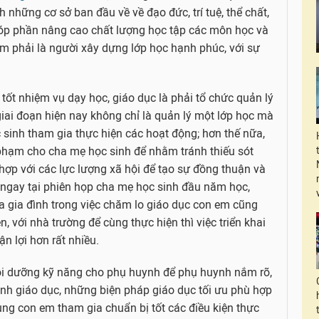
h những cơ sở ban đầu về về đạo đức, trí tuệ, thể chất,
góp phần nâng cao chất lượng học tập các môn học và
ệm phải là người xây dựng lớp học hạnh phúc, với sự
tốt nhiệm vụ dạy học, giáo dục là phải tổ chức quản lý
giai đoạn hiện nay không chỉ là quản lý một lớp học mà
 sinh tham gia thực hiện các hoạt động; hơn thế nữa,
ư phạm cho cha mẹ học sinh để nhằm tránh thiếu sót
hợp với các lực lượng xã hội để tạo sự đồng thuận và
ngay tại phiên họp cha mẹ học sinh đầu năm học,
a gia đình trong việc chăm lo giáo dục con em cũng
 với nhà trường để cùng thực hiện thì việc triển khai
n lợi hơn rất nhiều.
i dưỡng kỹ năng cho phụ huynh để phụ huynh nắm rõ,
ình giáo dục, những biện pháp giáo dục tối ưu phù hợp
ùng con em tham gia chuẩn bị tốt các điều kiện thực