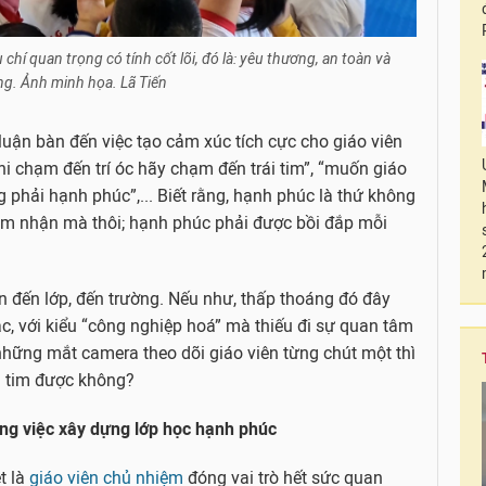
í quan trọng có tính cốt lõi, đó là: yêu thương, an toàn và
ng. Ảnh minh họa. Lã Tiến
 luận bàn đến việc tạo cảm xúc tích cực cho giáo viên
hi chạm đến trí óc hãy chạm đến trái tim”, “muốn giáo
g phải hạnh phúc”,... Biết rằng, hạnh phúc là thứ không
ảm nhận mà thôi; hạnh phúc phải được bồi đắp mỗi
n đến lớp, đến trường. Nếu như, thấp thoáng đó đây
, với kiểu “công nghiệp hoá” mà thiếu đi sự quan tâm
những mắt camera theo dõi giáo viên từng chút một thì
i tim được không?
rong việc xây dựng lớp học hạnh phúc
t là
giáo viên chủ nhiệm
đóng vai trò hết sức quan