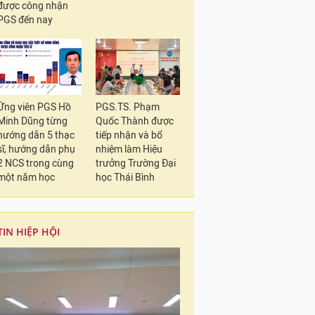
được công nhận
PGS đến nay
Ứng viên PGS Hồ
PGS.TS. Phạm
Minh Dũng từng
Quốc Thành được
hướng dẫn 5 thạc
tiếp nhận và bổ
sĩ, hướng dẫn phụ
nhiệm làm Hiệu
2 NCS trong cùng
trưởng Trường Đại
một năm học
học Thái Bình
TIN HIỆP HỘI