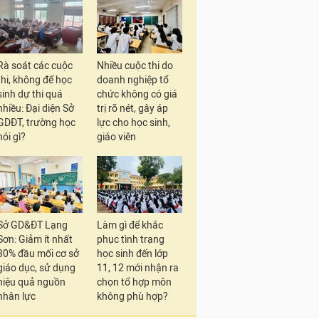
Rà soát các cuộc
Nhiều cuộc thi do
thi, không để học
doanh nghiệp tổ
sinh dự thi quá
chức không có giá
nhiều: Đại diện Sở
trị rõ nét, gây áp
GDĐT, trường học
lực cho học sinh,
nói gì?
giáo viên
Sở GD&ĐT Lạng
Làm gì để khắc
Sơn: Giảm ít nhất
phục tình trạng
30% đầu mối cơ sở
học sinh đến lớp
giáo dục, sử dụng
11, 12 mới nhận ra
hiệu quả nguồn
chọn tổ hợp môn
nhân lực
không phù hợp?