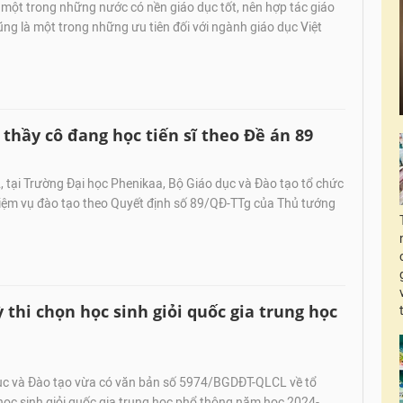
một trong những nước có nền giáo dục tốt, nên hợp tác giáo
ng là một trong những ưu tiên đối với ngành giáo dục Việt
 thầy cô đang học tiến sĩ theo Đề án 89
 tại Trường Đại học Phenikaa, Bộ Giáo dục và Đào tạo tổ chức
hiệm vụ đào tạo theo Quyết định số 89/QĐ-TTg của Thủ tướng
thi chọn học sinh giỏi quốc gia trung học
c và Đào tạo vừa có văn bản số 5974/BGDĐT-QLCL về tổ
học sinh giỏi quốc gia trung học phổ thông năm học 2024-