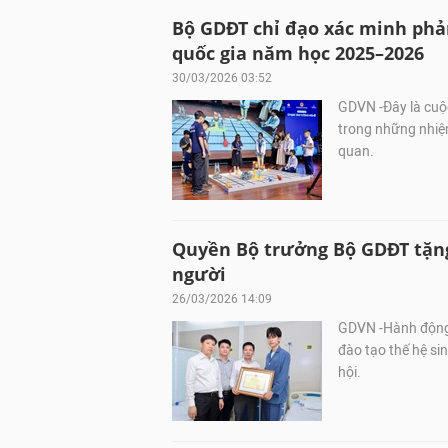
Bộ GDĐT chỉ đạo xác minh phả
quốc gia năm học 2025–2026
30/03/2026 03:52
GDVN -Đây là cuộc
trong những nhiệ
quan.
Quyền Bộ trưởng Bộ GDĐT tặn
người
26/03/2026 14:09
GDVN -Hành động 
đào tạo thế hệ si
hội.