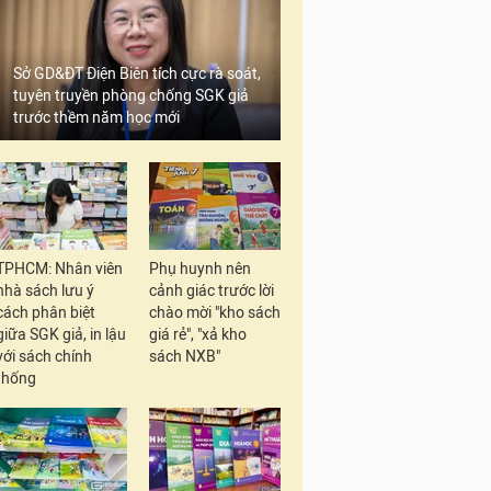
Sở GD&ĐT Điện Biên tích cực rà soát,
tuyên truyền phòng chống SGK giả
trước thềm năm học mới
TPHCM: Nhân viên
Phụ huynh nên
nhà sách lưu ý
cảnh giác trước lời
cách phân biệt
chào mời "kho sách
giữa SGK giả, in lậu
giá rẻ", "xả kho
với sách chính
sách NXB"
thống