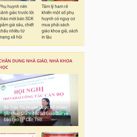
Phụ huynh nên
Tâm lý ham rẻ
cảnh giác trước lời
khiến một số phụ
chào mời bán SGK
huynh có nguy cơ
giảm giá sâu, chiết
mua phải sách
khấu nhiều từ
giáo khoa giả, sách
mạng xã hội
in lậu
CHÂN DUNG NHÀ GIÁO, NHÀ KHOA
HỌC
Bà Trần Thị Huyền được bổ nhiệm
giữ chức Giám đốc Sở Giáo dục và
Đào tạo TP Cần Thơ