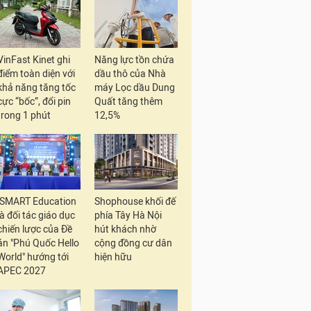
VinFast Kinet ghi
Năng lực tồn chứa
điểm toàn diện với
dầu thô của Nhà
khả năng tăng tốc
máy Lọc dầu Dung
cực “bốc”, đổi pin
Quất tăng thêm
trong 1 phút
12,5%
iSMART Education
Shophouse khối đế
là đối tác giáo dục
phía Tây Hà Nội
chiến lược của Đề
hút khách nhờ
án "Phú Quốc Hello
cộng đồng cư dân
World" hướng tới
hiện hữu
APEC 2027