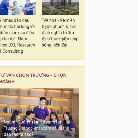
Vinmec dẫn đầu
“Về nhà - Về miền
mức độ hài lòng về
hạnh phúc”: Đi tìm
chăm sóc sau điều
định nghĩa tổ ấm
trị tại Việt Nam
đích thực giữa nhịp
theo DXL Research
sống hiện đại
& Consulting
TƯ VẤN CHỌN TRƯỜNG – CHỌN
NGÀNH
Ngành Quản trị kinh doanh tại
Trường Đại học Intracom có lợi thế
đào tạo ra sao?