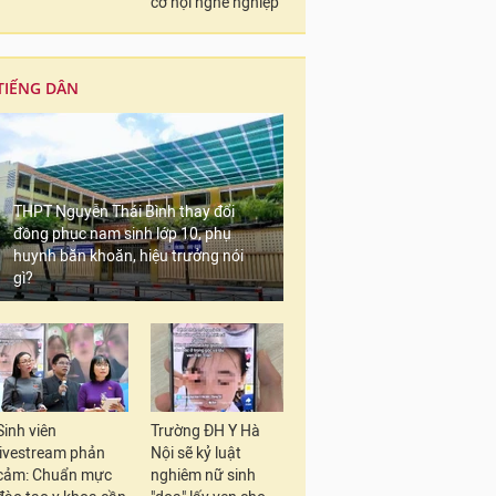
cơ hội nghề nghiệp
TIẾNG DÂN
THPT Nguyễn Thái Bình thay đổi
đồng phục nam sinh lớp 10, phụ
huynh băn khoăn, hiệu trưởng nói
gì?
Sinh viên
Trường ĐH Y Hà
livestream phản
Nội sẽ kỷ luật
cảm: Chuẩn mực
nghiêm nữ sinh