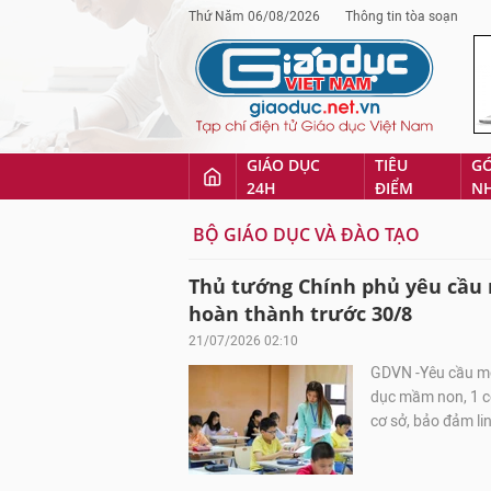
Thứ Năm 06/08/2026
Thông tin tòa soạn
GIÁO DỤC
TIÊU
G
24H
ĐIỂM
N
BỘ GIÁO DỤC VÀ ĐÀO TẠO
Thủ tướng Chính phủ yêu cầu r
hoàn thành trước 30/8
21/07/2026 02:10
GDVN -Yêu cầu mỗi
dục mầm non, 1 cơ
cơ sở, bảo đảm lin