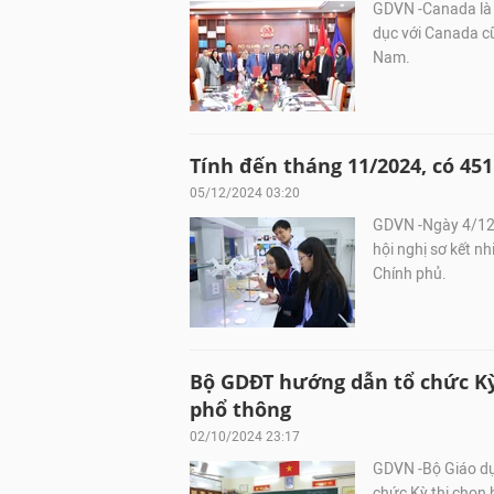
GDVN -Canada là 
dục với Canada cũ
Nam.
Tính đến tháng 11/2024, có 451
05/12/2024 03:20
GDVN -Ngày 4/12,
hội nghị sơ kết n
Chính phủ.
Bộ GDĐT hướng dẫn tổ chức Kỳ 
phổ thông
02/10/2024 23:17
GDVN -Bộ Giáo dụ
chức Kỳ thi chọn 