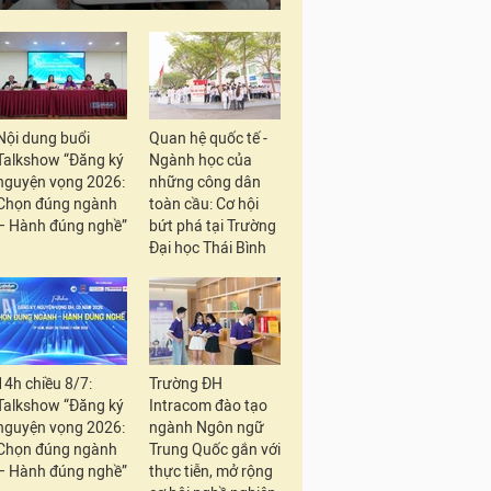
Nội dung buổi
Quan hệ quốc tế -
Talkshow “Đăng ký
Ngành học của
nguyện vọng 2026:
những công dân
Chọn đúng ngành
toàn cầu: Cơ hội
– Hành đúng nghề”
bứt phá tại Trường
Đại học Thái Bình
14h chiều 8/7:
Trường ĐH
Talkshow “Đăng ký
Intracom đào tạo
nguyện vọng 2026:
ngành Ngôn ngữ
Chọn đúng ngành
Trung Quốc gắn với
– Hành đúng nghề”
thực tiễn, mở rộng