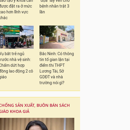
đào tạo y khoa cần
"dọa" lấy ven cho
được đặt ra ở mức
bệnh nhân trật 3
cao hơn lĩnh vực
lần
khác
Vụ bắt trẻ ngủ
Bắc Ninh: Có thông
trước nhà vệ sinh:
tin tố gian lận tại
Chấm dứt hợp
điểm thi THPT
đồng lao động 2 cô
Lương Tài, Sở
giáo
GDĐT và nhà
trường nói gì?
CHỐNG SẢN XUẤT, BUÔN BÁN SÁCH
GIÁO KHOA GIẢ