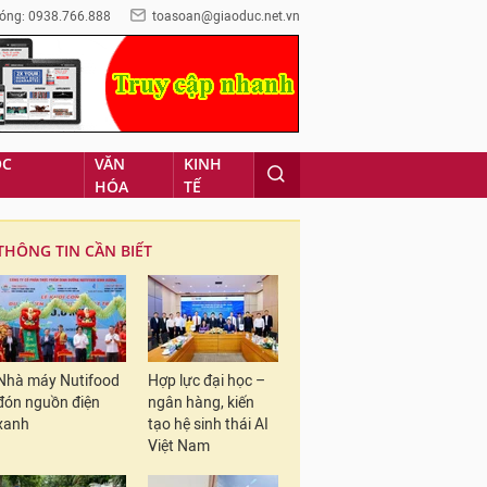
óng: 0938.766.888
toasoan@giaoduc.net.vn
ỌC
VĂN
KINH
HÓA
TẾ
THÔNG TIN CẦN BIẾT
Nhà máy Nutifood
Hợp lực đại học –
đón nguồn điện
ngân hàng, kiến
xanh
tạo hệ sinh thái AI
Việt Nam