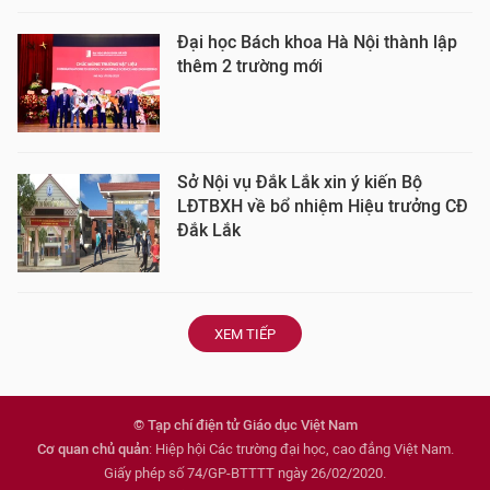
Đại học Bách khoa Hà Nội thành lập
thêm 2 trường mới
Sở Nội vụ Đắk Lắk xin ý kiến Bộ
LĐTBXH về bổ nhiệm Hiệu trưởng CĐ
Đắk Lắk
XEM TIẾP
© Tạp chí điện tử Giáo dục Việt Nam
Cơ quan chủ quản
: Hiệp hội Các trường đại học, cao đẳng Việt Nam.
Giấy phép số 74/GP-BTTTT ngày 26/02/2020.