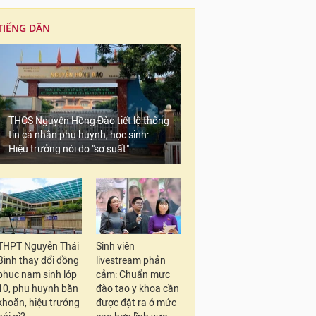
TIẾNG DÂN
THCS Nguyễn Hồng Đào tiết lộ thông
tin cá nhân phụ huynh, học sinh:
Hiệu trưởng nói do "sơ suất"
THPT Nguyễn Thái
Sinh viên
Bình thay đổi đồng
livestream phản
phục nam sinh lớp
cảm: Chuẩn mực
10, phụ huynh băn
đào tạo y khoa cần
khoăn, hiệu trưởng
được đặt ra ở mức