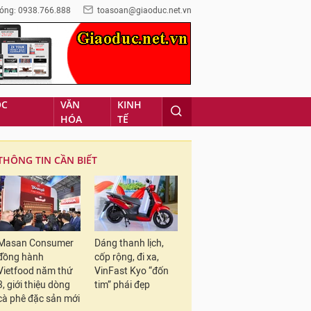
óng: 0938.766.888
toasoan@giaoduc.net.vn
ỌC
VĂN
KINH
HÓA
TẾ
THÔNG TIN CẦN BIẾT
Masan Consumer
Dáng thanh lịch,
đồng hành
cốp rộng, đi xa,
Vietfood năm thứ
VinFast Kyo “đốn
3, giới thiệu dòng
tim” phái đẹp
cà phê đặc sản mới