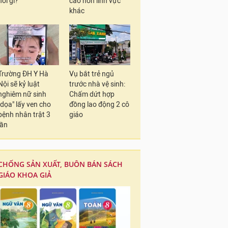
nói gì?
cao hơn lĩnh vực
khác
Trường ĐH Y Hà
Vụ bắt trẻ ngủ
Nội sẽ kỷ luật
trước nhà vệ sinh:
nghiêm nữ sinh
Chấm dứt hợp
"dọa" lấy ven cho
đồng lao động 2 cô
bệnh nhân trật 3
giáo
lần
CHỐNG SẢN XUẤT, BUÔN BÁN SÁCH
GIÁO KHOA GIẢ