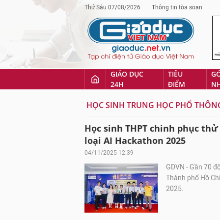
Thứ Sáu 07/08/2026
Thông tin tòa soạn
GIÁO DỤC
TIÊU
G
24H
ĐIỂM
N
HỌC SINH TRUNG HỌC PHỔ THÔN
Học sinh THPT chinh phục thử t
loại AI Hackathon 2025
04/11/2025 12:39
GDVN - Gần 70 đội
Thành phố Hồ Chí
2025.