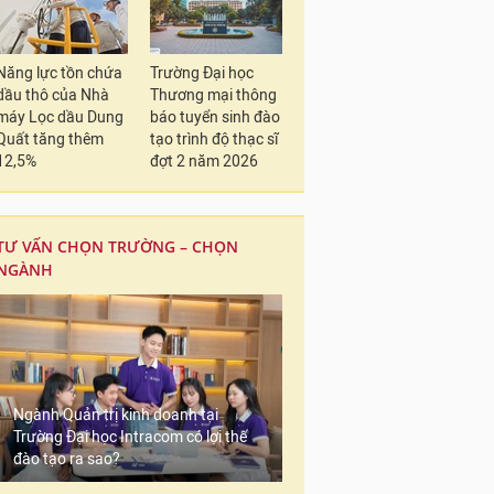
Năng lực tồn chứa
Trường Đại học
dầu thô của Nhà
Thương mại thông
máy Lọc dầu Dung
báo tuyển sinh đào
Quất tăng thêm
tạo trình độ thạc sĩ
12,5%
đợt 2 năm 2026
TƯ VẤN CHỌN TRƯỜNG – CHỌN
NGÀNH
Ngành Quản trị kinh doanh tại
Trường Đại học Intracom có lợi thế
đào tạo ra sao?