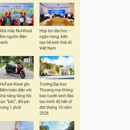
Nhà máy Nutifood
Hợp lực đại học –
đón nguồn điện
ngân hàng, kiến
xanh
tạo hệ sinh thái AI
Việt Nam
VinFast Kinet ghi
Trường Đại học
điểm toàn diện với
Thương mại thông
khả năng tăng tốc
báo tuyển sinh đào
cực “bốc”, đổi pin
tạo trình độ tiến sĩ
trong 1 phút
đợt tháng 10 năm
2026