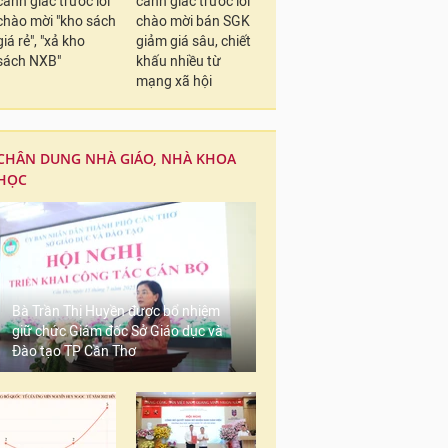
cảnh giác trước lời
cảnh giác trước lời
chào mời "kho sách
chào mời bán SGK
giá rẻ", "xả kho
giảm giá sâu, chiết
sách NXB"
khấu nhiều từ
mạng xã hội
CHÂN DUNG NHÀ GIÁO, NHÀ KHOA
HỌC
Bà Trần Thị Huyền được bổ nhiệm
giữ chức Giám đốc Sở Giáo dục và
Đào tạo TP Cần Thơ