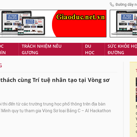
Đường dây n
ÓC
TRÁCH NHIỆM NÊU
DU
SỨC KHỎE H
HÌN
GƯƠNG
HỌC
ĐƯỜNG
G
hách cùng Trí tuệ nhân tạo tại Vòng sơ
 thi đến từ các trường trung học phổ thông trên địa bàn
 Minh quy tụ tham gia Vòng Sơ loại Bảng C – AI Hackathon