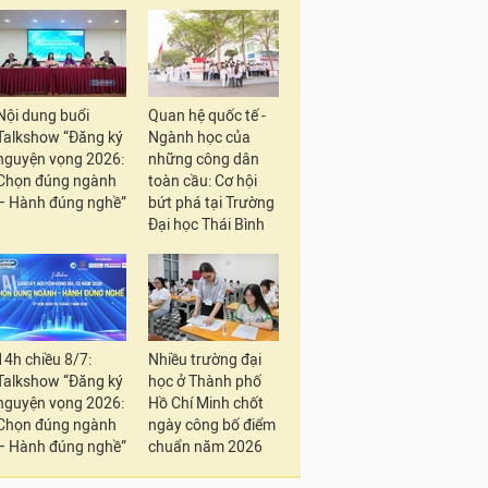
Nội dung buổi
Quan hệ quốc tế -
Talkshow “Đăng ký
Ngành học của
nguyện vọng 2026:
những công dân
Chọn đúng ngành
toàn cầu: Cơ hội
– Hành đúng nghề”
bứt phá tại Trường
Đại học Thái Bình
14h chiều 8/7:
Nhiều trường đại
Talkshow “Đăng ký
học ở Thành phố
nguyện vọng 2026:
Hồ Chí Minh chốt
Chọn đúng ngành
ngày công bố điểm
– Hành đúng nghề”
chuẩn năm 2026