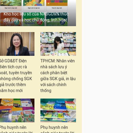
Kho học liệu số của NXBGDVN thúc
đẩy dạy và học chủ động, linh hoạt
Sở GD&ĐT Điện
TPHCM: Nhân viên
Biên tích cực rà
nhà sách lưu ý
soát, tuyên truyền
cách phân biệt
phòng chống SGK
giữa SGK giả, in lậu
giả trước thềm
với sách chính
năm học mới
thống
Phụ huynh nên
Phụ huynh nên