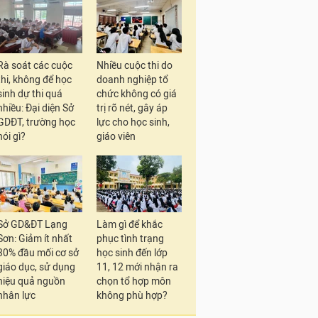
Rà soát các cuộc
Nhiều cuộc thi do
thi, không để học
doanh nghiệp tổ
sinh dự thi quá
chức không có giá
nhiều: Đại diện Sở
trị rõ nét, gây áp
GDĐT, trường học
lực cho học sinh,
nói gì?
giáo viên
Sở GD&ĐT Lạng
Làm gì để khắc
Sơn: Giảm ít nhất
phục tình trạng
30% đầu mối cơ sở
học sinh đến lớp
giáo dục, sử dụng
11, 12 mới nhận ra
hiệu quả nguồn
chọn tổ hợp môn
nhân lực
không phù hợp?