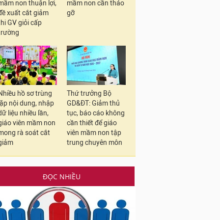
mầm non thuận lợi,
mầm non cần tháo
đề xuất cắt giảm
gỡ
thi GV giỏi cấp
trường
Nhiều hồ sơ trùng
Thứ trưởng Bộ
lặp nội dung, nhập
GD&ĐT: Giảm thủ
dữ liệu nhiều lần,
tục, báo cáo không
giáo viên mầm non
cần thiết để giáo
mong rà soát cắt
viên mầm non tập
giảm
trung chuyên môn
ĐỌC NHIỀU