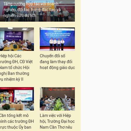
Tăng cường hợp tác với doanh
nghiệp, đối tác trong đào tạo và
nghiên cứu du lịch
Hiệp hội Các
Chuyển đổi số
trường ĐH, CĐ Việt
đang làm thay đổi
Nam tổ chức Hội
hoạt động giáo dục
nghị Ban thường
vụ nhiệm kỳ II
Cần tổng kết mô
Làm việc với Hiệp
hình các trường ĐH
hội, Trường Đại học
trực thuộc Ủy ban
Nam Cần Thơ nêu