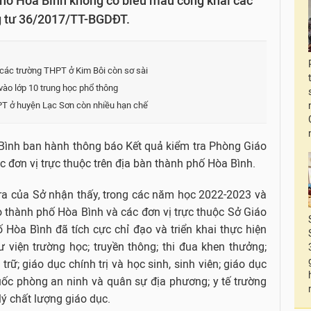
hố Hòa Bình không có biểu mẫu công khai các
g tư 36/2017/TT-BGDĐT.
 các trường THPT ở Kim Bôi còn sơ sài
ào lớp 10 trung học phổ thông
PT ở huyện Lạc Sơn còn nhiều hạn chế
ình ban hành thông báo Kết quả kiểm tra Phòng Giáo
 đơn vị trực thuộc trên địa bàn thành phố Hòa Bình.
ra của Sở nhận thấy, trong các năm học 2022-2023 và
 thành phố Hòa Bình và các đơn vị trực thuộc Sở Giáo
 Hòa Bình đã tích cực chỉ đạo và triển khai thực hiện
ư viện trường học; truyền thông; thi đua khen thưởng;
trữ; giáo dục chính trị và học sinh, sinh viên; giáo dục
quốc phòng an ninh và quân sự địa phương; y tế trường
lý chất lượng giáo dục.