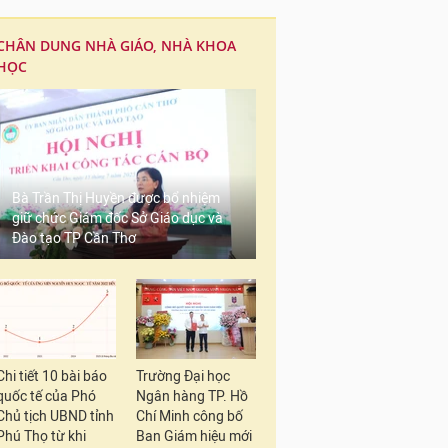
CHÂN DUNG NHÀ GIÁO, NHÀ KHOA
HỌC
Bà Trần Thị Huyền được bổ nhiệm
giữ chức Giám đốc Sở Giáo dục và
Đào tạo TP Cần Thơ
Chi tiết 10 bài báo
Trường Đại học
quốc tế của Phó
Ngân hàng TP. Hồ
Chủ tịch UBND tỉnh
Chí Minh công bố
Phú Thọ từ khi
Ban Giám hiệu mới