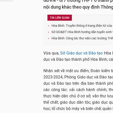
GDVN - 6/7 trường THPT ở thành p
nội dung khác theo quy định Thôn
TIN LIÊN QUAN
Hòa Bình: Truyền thông ở trang điện tử của
Sở GD&ĐT Hòa Bình hướng dẫn tuyển sinh v
Hòa Bình: Công tác thư viện các trường TH
Vừa qua,
Sở Giáo dục và Đào tạo
Hòa B
dục và Đào tạo thành phố Hòa Bình; các
Nhận xét về mặt ưu điểm, Đoàn kiểm t
2023-2024, Phòng Giáo dục và Đào tạo
dục và Đào tạo trên địa bàn thành phố
các công tác: cải cách hành chính; th
thực hiện dân chủ ở cơ sở; văn thư lưu 
thể chất; giáo dục dân tộc; giáo dục 
học; tổ chức bộ máy và biên chế; quản 