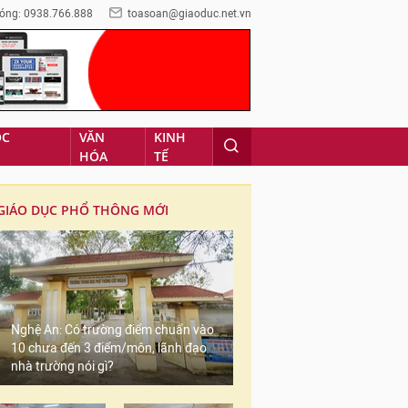
óng: 0938.766.888
toasoan@giaoduc.net.vn
ỌC
VĂN
KINH
HÓA
TẾ
GIÁO DỤC PHỔ THÔNG MỚI
Nghệ An: Có trường điểm chuẩn vào
10 chưa đến 3 điểm/môn, lãnh đạo
nhà trường nói gì?