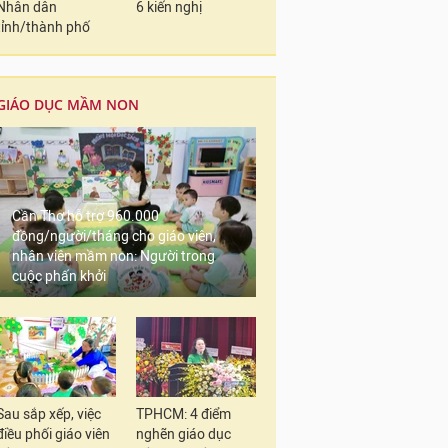
Nhân dân
6 kiến nghị
tỉnh/thành phố
GIÁO DỤC MẦM NON
Cần Thơ hỗ trợ 960.000
đồng/người/tháng cho giáo viên,
nhân viên mầm non: Người trong
cuộc phấn khởi
Sau sắp xếp, việc
TPHCM: 4 điểm
điều phối giáo viên
nghẽn giáo dục