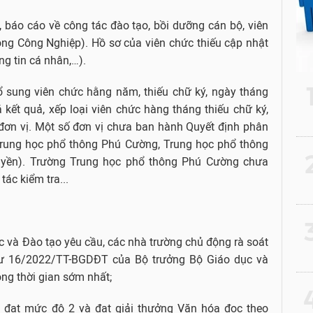
 báo cáo về công tác đào tạo, bồi dưỡng cán bộ, viên
ng Công Nghiệp). Hồ sơ của viên chức thiếu cập nhật
ng tin cá nhân,…).
ổ sung viên chức hằng năm, thiếu chữ ký, ngày tháng
 kết quả, xếp loại viên chức hàng tháng thiếu chữ ký,
 đơn vị. Một số đơn vị chưa ban hành Quyết định phân
Trung học phổ thông Phú Cường, Trung học phổ thông
2
uyền). Trường Trung học phổ thông Phú Cường chưa
ác kiểm tra...
3
c và Đào tạo yêu cầu, các nhà trường chủ động rà soát
 tư 16/2022/TT-BGDĐT của Bộ trưởng Bộ Giáo dục và
ong thời gian sớm nhất;
4
n đạt mức độ 2 và đạt giải thưởng Văn hóa đọc theo