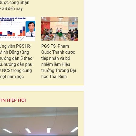
được công nhận
PGS đến nay
Ứng viên PGS Hồ
PGS.TS. Phạm
Minh Dũng từng
Quốc Thành được
hướng dẫn 5 thạc
tiếp nhận và bổ
sĩ, hướng dẫn phụ
nhiệm làm Hiệu
2 NCS trong cùng
trưởng Trường Đại
một năm học
học Thái Bình
TIN HIỆP HỘI