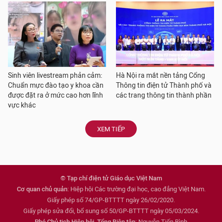
Sinh viên livestream phản cảm:
Hà Nội ra mắt nền tảng Cổng
Chuẩn mực đào tạo y khoa cần
Thông tin điện tử Thành phố và
được đặt ra ở mức cao hơn lĩnh
các trang thông tin thành phần
vực khác
XEM TIẾP
© Tạp chí điện tử Giáo dục Việt Nam
Cơ quan chủ quản
: Hiệp hội Các trường đại học, cao đẳng Việt Nam.
Giấy phép số 74/GP-BTTTT ngày 26/02/2020.
Giấy phép sửa đổi, bổ sung số 50/GP-BTTTT ngày 05/03/2024.
Phó Chủ tịch Hiệp hội, Tổng Biên tập
: Nguyễn Tiến Bình