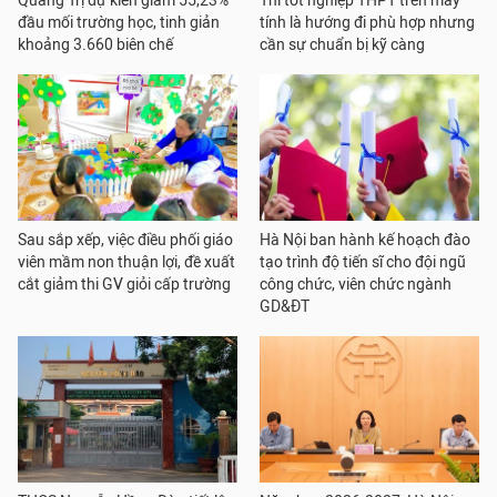
Quảng Trị dự kiến giảm 55,23%
Thi tốt nghiệp THPT trên máy
đầu mối trường học, tinh giản
tính là hướng đi phù hợp nhưng
khoảng 3.660 biên chế
cần sự chuẩn bị kỹ càng
Sau sắp xếp, việc điều phối giáo
Hà Nội ban hành kế hoạch đào
viên mầm non thuận lợi, đề xuất
tạo trình độ tiến sĩ cho đội ngũ
cắt giảm thi GV giỏi cấp trường
công chức, viên chức ngành
GD&ĐT