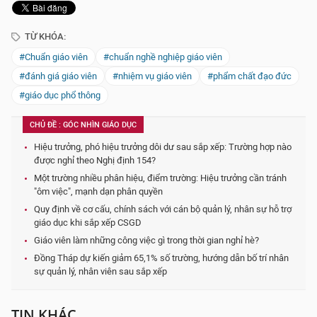
TỪ KHÓA:
#Chuẩn giáo viên
#chuẩn nghề nghiệp giáo viên
#đánh giá giáo viên
#nhiệm vụ giáo viên
#phẩm chất đạo đức
#giáo dục phổ thông
CHỦ ĐỀ : GÓC NHÌN GIÁO DỤC
Hiệu trưởng, phó hiệu trưởng dôi dư sau sắp xếp: Trường hợp nào
được nghỉ theo Nghị định 154?
Một trường nhiều phân hiệu, điểm trường: Hiệu trưởng cần tránh
"ôm việc", mạnh dạn phân quyền
Quy định về cơ cấu, chính sách với cán bộ quản lý, nhân sự hỗ trợ
giáo dục khi sắp xếp CSGD
Giáo viên làm những công việc gì trong thời gian nghỉ hè?
Đồng Tháp dự kiến giảm 65,1% số trường, hướng dẫn bố trí nhân
sự quản lý, nhân viên sau sắp xếp
TIN KHÁC