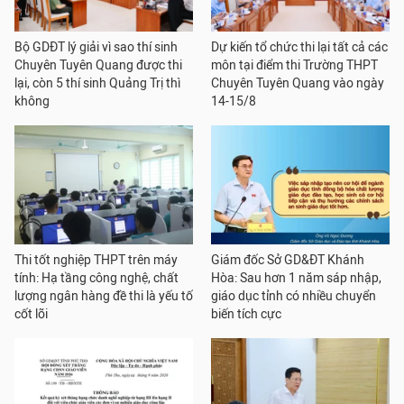
Bộ GDĐT lý giải vì sao thí sinh
Dự kiến tổ chức thi lại tất cả các
Chuyên Tuyên Quang được thi
môn tại điểm thi Trường THPT
lại, còn 5 thí sinh Quảng Trị thì
Chuyên Tuyên Quang vào ngày
không
14-15/8
Thi tốt nghiệp THPT trên máy
Giám đốc Sở GD&ĐT Khánh
tính: Hạ tầng công nghệ, chất
Hòa: Sau hơn 1 năm sáp nhập,
lượng ngân hàng đề thi là yếu tố
giáo dục tỉnh có nhiều chuyển
cốt lõi
biến tích cực