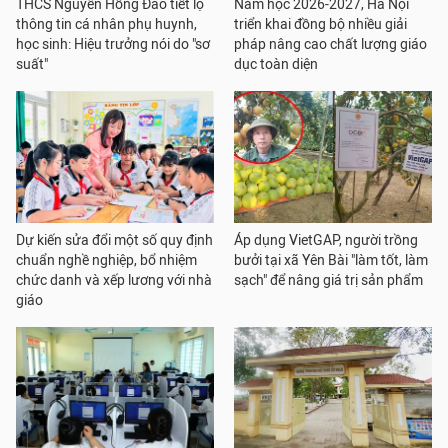
THCS Nguyễn Hồng Đào tiết lộ
Năm học 2026-2027, Hà Nội
thông tin cá nhân phụ huynh,
triển khai đồng bộ nhiều giải
học sinh: Hiệu trưởng nói do "sơ
pháp nâng cao chất lượng giáo
suất"
dục toàn diện
Dự kiến sửa đổi một số quy định
Áp dụng VietGAP, người trồng
chuẩn nghề nghiệp, bổ nhiệm
bưởi tại xã Yên Bài "làm tốt, làm
chức danh và xếp lương với nhà
sạch" để nâng giá trị sản phẩm
giáo