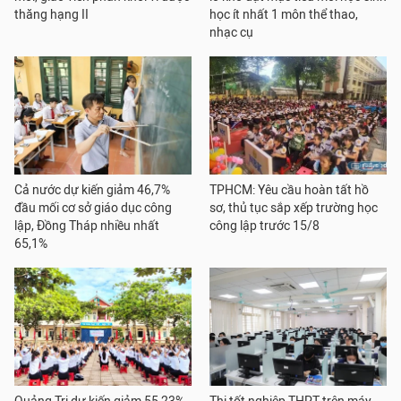
thăng hạng II
học ít nhất 1 môn thể thao,
nhạc cụ
Cả nước dự kiến giảm 46,7%
TPHCM: Yêu cầu hoàn tất hồ
đầu mối cơ sở giáo dục công
sơ, thủ tục sắp xếp trường học
lập, Đồng Tháp nhiều nhất
công lập trước 15/8
65,1%