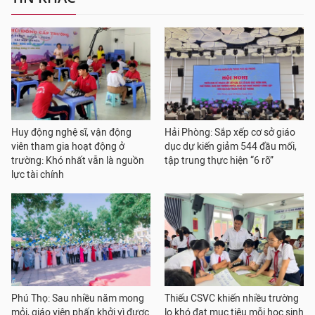
Huy động nghệ sĩ, vận động
Hải Phòng: Sắp xếp cơ sở giáo
viên tham gia hoạt động ở
dục dự kiến giảm 544 đầu mối,
trường: Khó nhất vẫn là nguồn
tập trung thực hiện “6 rõ”
lực tài chính
Phú Thọ: Sau nhiều năm mong
Thiếu CSVC khiến nhiều trường
mỏi, giáo viên phấn khởi vì được
lo khó đạt mục tiêu mỗi học sinh