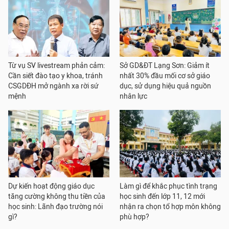
Từ vụ SV livestream phản cảm:
Sở GD&ĐT Lạng Sơn: Giảm ít
Cần siết đào tạo y khoa, tránh
nhất 30% đầu mối cơ sở giáo
CSGDĐH mở ngành xa rời sứ
dục, sử dụng hiệu quả nguồn
mệnh
nhân lực
Dự kiến hoạt động giáo dục
Làm gì để khắc phục tình trạng
tăng cường không thu tiền của
học sinh đến lớp 11, 12 mới
học sinh: Lãnh đạo trường nói
nhận ra chọn tổ hợp môn không
gì?
phù hợp?