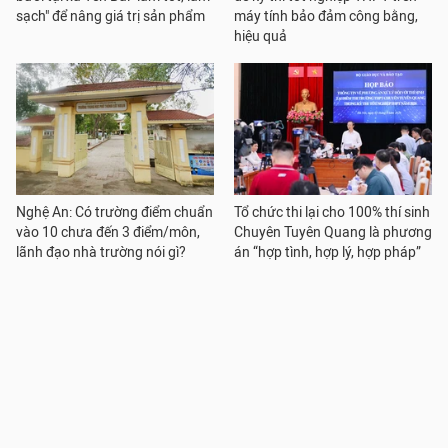
sạch" để nâng giá trị sản phẩm
máy tính bảo đảm công bằng,
hiệu quả
Nghệ An: Có trường điểm chuẩn
Tổ chức thi lại cho 100% thí sinh
vào 10 chưa đến 3 điểm/môn,
Chuyên Tuyên Quang là phương
lãnh đạo nhà trường nói gì?
án “hợp tình, hợp lý, hợp pháp”
Thi lại để thi sinh Chuyên Tuyên
Bộ GDĐT lý giải vì sao thí sinh