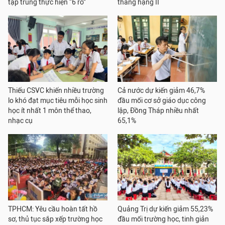
tập trung thực hiện “6 rõ”
thăng hạng II
Thiếu CSVC khiến nhiều trường
Cả nước dự kiến giảm 46,7%
lo khó đạt mục tiêu mỗi học sinh
đầu mối cơ sở giáo dục công
học ít nhất 1 môn thể thao,
lập, Đồng Tháp nhiều nhất
nhạc cụ
65,1%
TPHCM: Yêu cầu hoàn tất hồ
Quảng Trị dự kiến giảm 55,23%
sơ, thủ tục sắp xếp trường học
đầu mối trường học, tinh giản