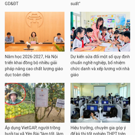
GD&ĐT
suất"
Năm học 2026-2027, Hà Nội
Dự kiến sửa đổi một số quy định
triển khai đồng bộ nhiều giải
chuẩn nghề nghiệp, bổ nhiệm
pháp nâng cao chất lượng giáo
chức danh và xếp lương với nhà
dục toàn diện
giáo
Áp dụng VietGAP, người trồng
Hiệu trưởng, chuyên gia góp ý
bưởi tại xã Yên Bài "làm tốt, làm
để kỳ thi tốt nghiệp THPT trên