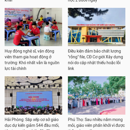
khai
học 2 buổi/ngày
Huy động nghệ sĩ, vận động
Điều kiện đảm bảo chất lượng
viên tham gia hoạt động ở
"rỗng" file, CĐ Cơ giới Xây dựng
trường: Khó nhất vẫn là nguồn
nói do cập nhật thiếu hoặc lỗi
lực tài chính
link
Hải Phòng: Sắp xếp cơ sở giáo
Phú Thọ: Sau nhiều năm mong
dục dự kiến giảm 544 đầu mối,
mỏi, giáo viên phấn khởi vì được