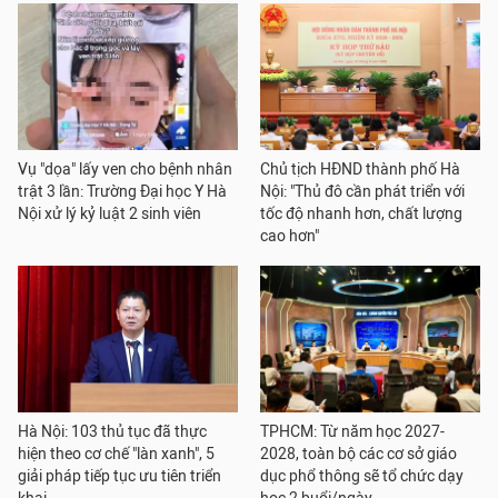
Vụ "dọa" lấy ven cho bệnh nhân
Chủ tịch HĐND thành phố Hà
trật 3 lần: Trường Đại học Y Hà
Nội: "Thủ đô cần phát triển với
Nội xử lý kỷ luật 2 sinh viên
tốc độ nhanh hơn, chất lượng
cao hơn"
Hà Nội: 103 thủ tục đã thực
TPHCM: Từ năm học 2027-
hiện theo cơ chế "làn xanh", 5
2028, toàn bộ các cơ sở giáo
giải pháp tiếp tục ưu tiên triển
dục phổ thông sẽ tổ chức dạy