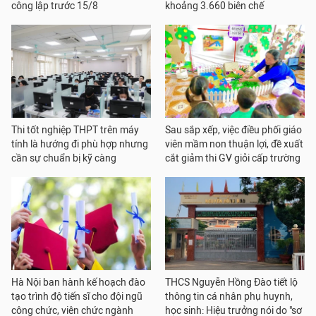
công lập trước 15/8
khoảng 3.660 biên chế
Thi tốt nghiệp THPT trên máy
Sau sắp xếp, việc điều phối giáo
tính là hướng đi phù hợp nhưng
viên mầm non thuận lợi, đề xuất
cần sự chuẩn bị kỹ càng
cắt giảm thi GV giỏi cấp trường
Hà Nội ban hành kế hoạch đào
THCS Nguyễn Hồng Đào tiết lộ
tạo trình độ tiến sĩ cho đội ngũ
thông tin cá nhân phụ huynh,
công chức, viên chức ngành
học sinh: Hiệu trưởng nói do "sơ