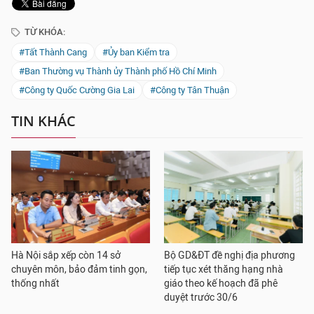
TỪ KHÓA:
#Tất Thành Cang
#Ủy ban Kiểm tra
#Ban Thường vụ Thành ủy Thành phố Hồ Chí Minh
#Công ty Quốc Cường Gia Lai
#Công ty Tân Thuận
TIN KHÁC
Hà Nội sắp xếp còn 14 sở
Bộ GD&ĐT đề nghị địa phương
chuyên môn, bảo đảm tinh gọn,
tiếp tục xét thăng hạng nhà
thống nhất
giáo theo kế hoạch đã phê
duyệt trước 30/6