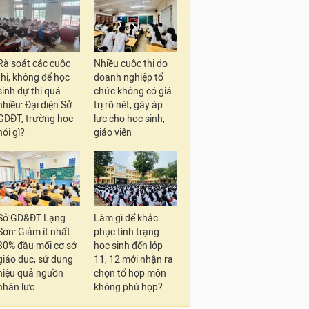
Rà soát các cuộc
Nhiều cuộc thi do
thi, không để học
doanh nghiệp tổ
sinh dự thi quá
chức không có giá
nhiều: Đại diện Sở
trị rõ nét, gây áp
GDĐT, trường học
lực cho học sinh,
nói gì?
giáo viên
Sở GD&ĐT Lạng
Làm gì để khắc
Sơn: Giảm ít nhất
phục tình trạng
30% đầu mối cơ sở
học sinh đến lớp
giáo dục, sử dụng
11, 12 mới nhận ra
hiệu quả nguồn
chọn tổ hợp môn
nhân lực
không phù hợp?