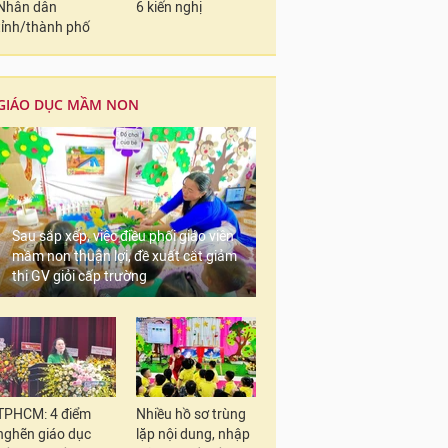
Nhân dân
6 kiến nghị
tỉnh/thành phố
GIÁO DỤC MẦM NON
Sau sắp xếp, việc điều phối giáo viên
mầm non thuận lợi, đề xuất cắt giảm
thi GV giỏi cấp trường
TPHCM: 4 điểm
Nhiều hồ sơ trùng
nghẽn giáo dục
lặp nội dung, nhập