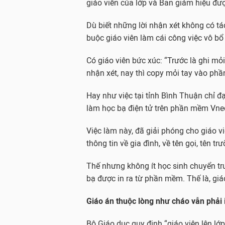
giáo viên của lớp và Ban giám hiệu đư
Dù biết những lời nhận xét không có t
buộc giáo viên làm cái công việc vô bổ 
Có giáo viên bức xúc: “Trước là ghi mỏi
nhận xét, nay thì copy mỏi tay vào ph
Hay như việc tại tỉnh Bình Thuận chỉ đ
làm học bạ điện tử trên phần mềm Vne
Việc làm này, đã giải phóng cho giáo viê
thông tin về gia đình, về tên gọi, tên t
Thế nhưng không ít học sinh chuyển tr
bạ được in ra từ phần mềm. Thế là, giá
Giáo án thuộc lòng như cháo vẫn phải i
Bộ Giáo dục quy định “giáo viên lên lớ