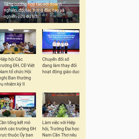
Tăng cường hợp tác với doanh
nghiệp, đối tác trong đào tạo và
nghiên cứu du lịch
Hiệp hội Các
Chuyển đổi số
trường ĐH, CĐ Việt
đang làm thay đổi
Nam tổ chức Hội
hoạt động giáo dục
nghị Ban thường
vụ nhiệm kỳ II
Cần tổng kết mô
Làm việc với Hiệp
hình các trường ĐH
hội, Trường Đại học
trực thuộc Ủy ban
Nam Cần Thơ nêu