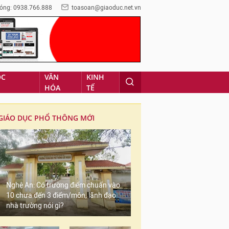
óng: 0938.766.888
toasoan@giaoduc.net.vn
ỌC
VĂN
KINH
HÓA
TẾ
GIÁO DỤC PHỔ THÔNG MỚI
Nghệ An: Có trường điểm chuẩn vào
10 chưa đến 3 điểm/môn, lãnh đạo
nhà trường nói gì?