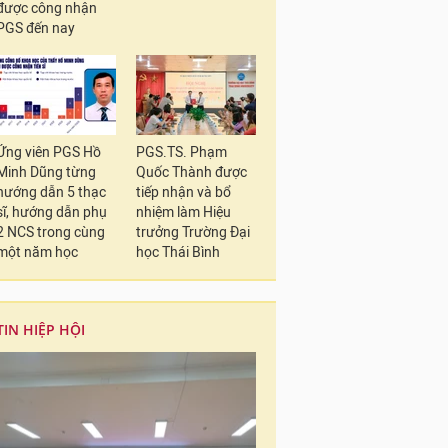
được công nhận
PGS đến nay
Ứng viên PGS Hồ
PGS.TS. Phạm
Minh Dũng từng
Quốc Thành được
hướng dẫn 5 thạc
tiếp nhận và bổ
sĩ, hướng dẫn phụ
nhiệm làm Hiệu
2 NCS trong cùng
trưởng Trường Đại
một năm học
học Thái Bình
TIN HIỆP HỘI