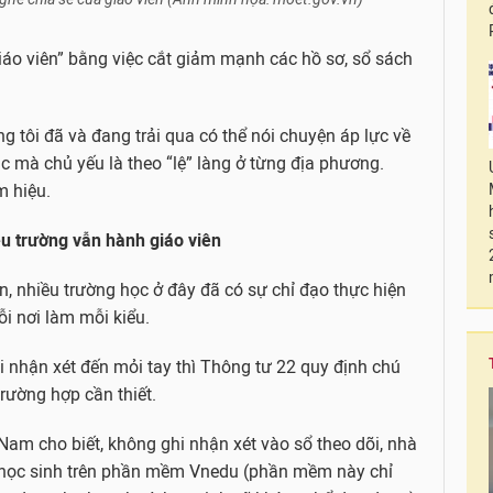
iáo viên” bằng việc cắt giảm mạnh các hồ sơ, sổ sách
 tôi đã và đang trải qua có thể nói chuyện áp lực về
c mà chủ yếu là theo “lệ” làng ở từng địa phương.
 hiệu.
ều trường vẫn hành giáo viên
, nhiều trường học ở đây đã có sự chỉ đạo thực hiện
i nơi làm mỗi kiểu.
i nhận xét đến mỏi tay thì Thông tư 22 quy định chú
trường hợp cần thiết.
m cho biết, không ghi nhận xét vào sổ theo dõi, nhà
g học sinh trên phần mềm Vnedu (phần mềm này chỉ