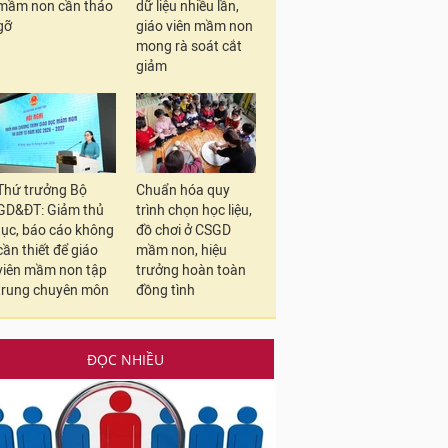
mầm non cần tháo
dữ liệu nhiều lần,
gỡ
giáo viên mầm non
mong rà soát cắt
giảm
Thứ trưởng Bộ
Chuẩn hóa quy
GD&ĐT: Giảm thủ
trình chọn học liệu,
tục, báo cáo không
đồ chơi ở CSGD
cần thiết để giáo
mầm non, hiệu
viên mầm non tập
trưởng hoàn toàn
trung chuyên môn
đồng tình
ĐỌC NHIỀU