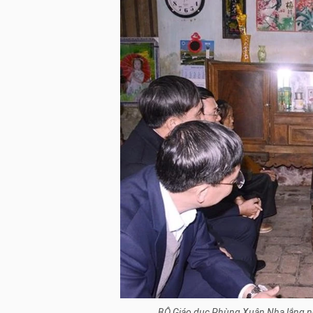
BỘ Giáo dục Phùng Xuân Nhạ lắng ng