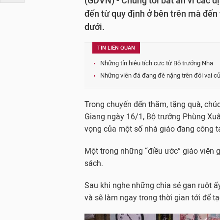
(GDVN) - Chúng tôi bất an vì các đ
đến từ quy định ở bên trên mà đến
dưới.
TIN LIÊN QUAN
Những tín hiệu tích cực từ Bộ trưởng Nhạ
Những viên đá đang đè nặng trên đôi vai c
Trong chuyến đến thăm, tặng quà, chúc
Giang ngày 16/1, Bộ trưởng Phùng Xuâ
vọng của một số nhà giáo đang công tá
Một trong những “điều ước” giáo viên 
sách.
Sau khi nghe những chia sẻ gan ruột ấy
và sẽ làm ngay trong thời gian tới để t