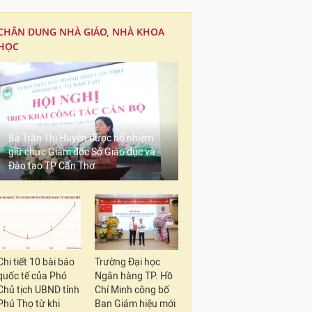
CHÂN DUNG NHÀ GIÁO, NHÀ KHOA
HỌC
Bà Trần Thị Huyền được bổ nhiệm
giữ chức Giám đốc Sở Giáo dục và
Đào tạo TP Cần Thơ
Chi tiết 10 bài báo
Trường Đại học
quốc tế của Phó
Ngân hàng TP. Hồ
Chủ tịch UBND tỉnh
Chí Minh công bố
Phú Thọ từ khi
Ban Giám hiệu mới