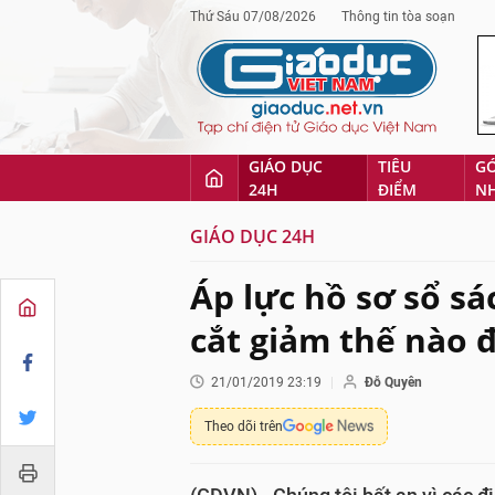
Thứ Sáu 07/08/2026
Thông tin tòa soạn
GIÁO DỤC
TIÊU
G
24H
ĐIỂM
N
GIÁO DỤC 24H
Áp lực hồ sơ sổ sá
cắt giảm thế nào 
21/01/2019 23:19
Đỗ Quyên
Theo dõi trên