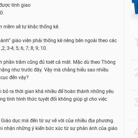
được tính giao
0.
hần mềm sẽ tự khắc thống kê.
ành” giáo viên phải thống kê riêng bên ngoài theo các
 3-4; 5; 6; 7; 8; 9; 10.
nh phần trăm cũng đủ toét cả mắt. Mặc dù theo Thông
2
 nặng như trước đây. Vậy mà chẳng hiểu sao nhiều
 cục đến vậy?
hải bỏ ra thời gian khá nhiều để hoàn thành những yêu
3
ng tính hình thức tuyệt đối không giúp gì cho việc
Giáo dục mà đến từ sự vẽ vời của nhiều địa phương.
 nhận những ý kiến bức xúc từ sự phản ánh của giáo
4