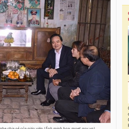
he chia sẻ của giáo viên (Ảnh minh họa: moet.gov.vn)