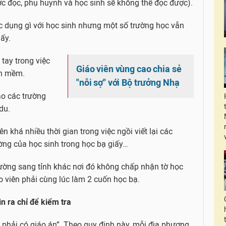
ợc đọc, phụ huynh và học sinh sẽ không thể đọc được).
ác dụng gì với học sinh nhưng một số trường học vẫn
ấy.
 tay trong việc
Giáo viên vùng cao chia sẻ
ần mềm.
"nỗi sợ" với Bộ trưởng Nhạ
ạo các trường
du.
n khá nhiều thời gian trong việc ngồi viết lại các
rường của học sinh trong học bạ giấy…
ường sang tỉnh khác nơi đó không chấp nhận tờ học
o viên phải cùng lúc làm 2 cuốn học bạ.
n ra chỉ để kiểm tra
p phải có giáo án”. Theo quy định này, mỗi địa phương