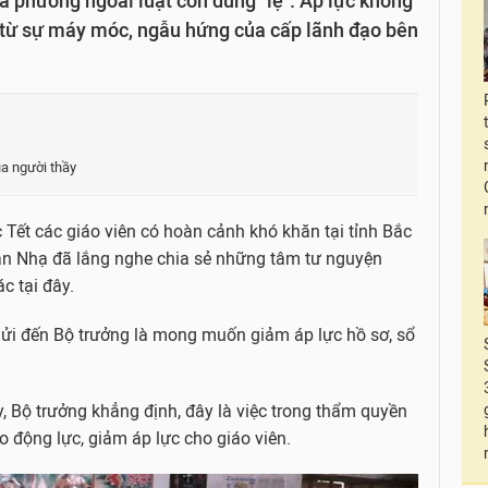
ịa phương ngoài luật còn dùng "lệ". Áp lực không
 từ sự máy móc, ngẫu hứng của cấp lãnh đạo bên
ủa người thầy
 Tết các giáo viên có hoàn cảnh khó khăn tại tỉnh Bắc
n Nhạ đã lắng nghe chia sẻ những tâm tư nguyện
c tại đây.
gửi đến Bộ trưởng là mong muốn giảm áp lực hồ sơ, sổ
, Bộ trưởng khẳng định, đây là việc trong thẩm quyền
ạo động lực, giảm áp lực cho giáo viên.