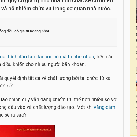
nh quy có giá trị như nhau thì chắc sẽ có nhiều
 và bổ nhiệm chức vụ trong cơ quan nhà nước.
hông đều có giá trị ngang nhau
loại hình đào tạo đại học có giá trị như nhau
, trên các
à điều khiến cho nhiều người băn khoăn.
i quyết định tất cả về chất lượng bởi tại chức, từ xa
ười dở.
 tạo chính quy vẫn đang chiếm ưu thế hơn nhiều so với
ượng đầu vào và chất lượng đào tạo. Một khi
vàng-cám
c sẽ ra sao?