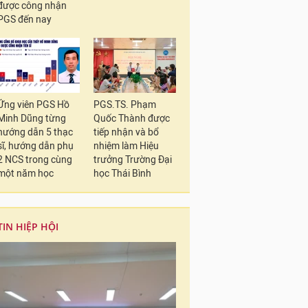
được công nhận
PGS đến nay
Ứng viên PGS Hồ
PGS.TS. Phạm
Minh Dũng từng
Quốc Thành được
hướng dẫn 5 thạc
tiếp nhận và bổ
sĩ, hướng dẫn phụ
nhiệm làm Hiệu
2 NCS trong cùng
trưởng Trường Đại
một năm học
học Thái Bình
TIN HIỆP HỘI