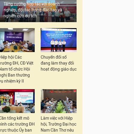
Tăng cường hợp tác với doanh
nghiệp, đối tác trong đào tạo và
nghiên cứu du lịch
Hiệp hội Các
Chuyển đổi số
trường ĐH, CĐ Việt
đang làm thay đổi
Nam tổ chức Hội
hoạt động giáo dục
nghị Ban thường
vụ nhiệm kỳ II
Cần tổng kết mô
Làm việc với Hiệp
hình các trường ĐH
hội, Trường Đại học
trực thuộc Ủy ban
Nam Cần Thơ nêu