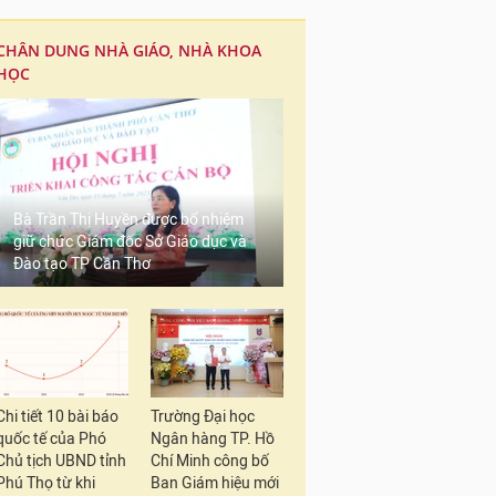
CHÂN DUNG NHÀ GIÁO, NHÀ KHOA
HỌC
Bà Trần Thị Huyền được bổ nhiệm
giữ chức Giám đốc Sở Giáo dục và
Đào tạo TP Cần Thơ
Chi tiết 10 bài báo
Trường Đại học
quốc tế của Phó
Ngân hàng TP. Hồ
Chủ tịch UBND tỉnh
Chí Minh công bố
Phú Thọ từ khi
Ban Giám hiệu mới