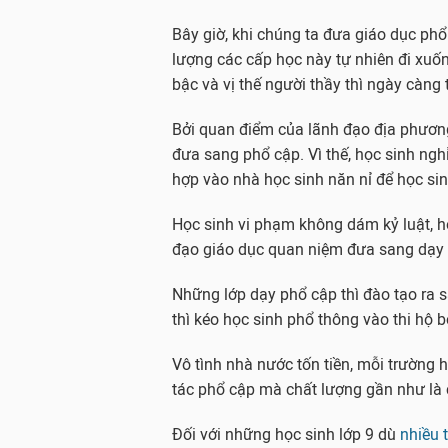
Bây giờ, khi chúng ta đưa giáo dục phổ 
lượng các cấp học này tự nhiên đi xuốn
bậc và vị thế người thầy thì ngày càng
Bởi quan điểm của lãnh đạo địa phương
đưa sang phổ cập. Vì thế, học sinh nghỉ
hợp vào nhà học sinh năn nỉ để học sinh
Học sinh vi phạm không dám kỷ luật, họ
đạo giáo dục quan niệm đưa sang dạy 
Những lớp dạy phổ cập thì đào tạo ra sao
thì kéo học sinh phổ thông vào thi hộ b
Vô tình nhà nước tốn tiền, mỗi trường 
tác phổ cập mà chất lượng gần như là c
Đối với những học sinh lớp 9 dù
nhiều 