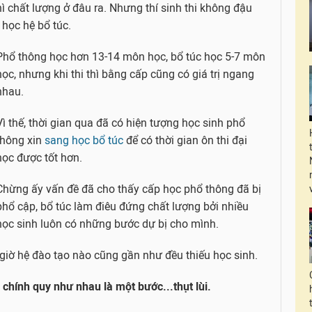
 chất lượng ở đâu ra. Nhưng thí sinh thi không đậu
 học hệ bổ túc.
Phổ thông học hơn 13-14 môn học, bổ túc học 5-7 môn
học, nhưng khi thi thì bằng cấp cũng có giá trị ngang
nhau.
Vì thế, thời gian qua đã có hiện tượng học sinh phổ
thông xin
sang học bổ túc
để có thời gian ôn thi đại
học được tốt hơn.
Chừng ấy vấn đề đã cho thấy cấp học phổ thông đã bị
phổ cập, bổ túc làm điêu đứng chất lượng bởi nhiều
học sinh luôn có những bước dự bị cho mình.
 giờ hệ đào tạo nào cũng gần như đều thiếu học sinh.
chính quy như nhau là một bước...thụt lùi.