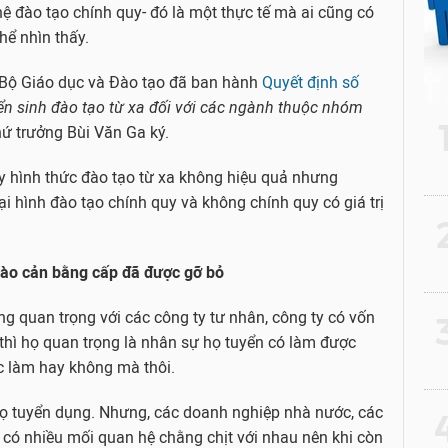
hệ đào tạo chính quy- đó là một thực tế mà ai cũng có
thể nhìn thấy.
ì Bộ Giáo dục và Đào tạo đã ban hành
Quyết định số
n sinh đào tạo từ xa đối với các ngành thuộc nhóm
hứ trưởng Bùi Văn Ga ký.
y hình thức đào tạo từ xa không hiệu quả nhưng
i hình đào tạo chính quy và không chính quy có giá trị
2
 rào cản bằng cấp đã được gỡ bỏ
g quan trọng với các công ty tư nhân, công ty có vốn
3
 thì họ quan trọng là nhân sự họ tuyển có làm được
ệc làm hay không mà thôi.
họ tuyển dụng. Nhưng, các doanh nghiệp nhà nước, các
4
- có nhiều mối quan hệ chằng chịt với nhau nên khi còn