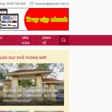
óng: 0938.766.888
toasoan@giaoduc.net.vn
ỌC
VĂN
KINH
HÓA
TẾ
GIÁO DỤC PHỔ THÔNG MỚI
Nghệ An: Có trường điểm chuẩn vào
10 chưa đến 3 điểm/môn, lãnh đạo
nhà trường nói gì?