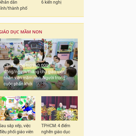
Nhân dân
6 kiến nghị
tỉnh/thành phố
GIÁO DỤC MẦM NON
Cần Thơ hỗ trợ 960.000
đồng/người/tháng cho giáo viên,
nhân viên mầm non: Người trong
cuộc phấn khởi
Sau sắp xếp, việc
TPHCM: 4 điểm
điều phối giáo viên
nghẽn giáo dục