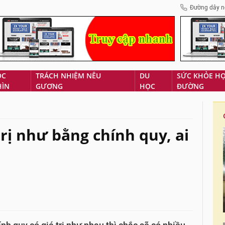
Đường dây n
ÓC
TRÁCH NHIỆM NÊU
DU
SỨC KHỎE H
HÌN
GƯƠNG
HỌC
ĐƯỜNG
trị như bằng chính quy, ai