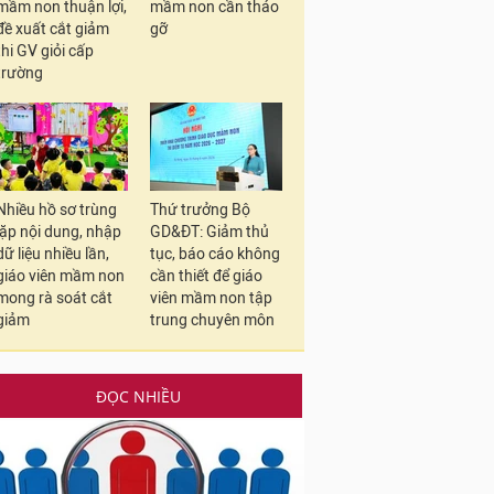
mầm non thuận lợi,
mầm non cần tháo
đề xuất cắt giảm
gỡ
thi GV giỏi cấp
trường
Nhiều hồ sơ trùng
Thứ trưởng Bộ
lặp nội dung, nhập
GD&ĐT: Giảm thủ
dữ liệu nhiều lần,
tục, báo cáo không
giáo viên mầm non
cần thiết để giáo
mong rà soát cắt
viên mầm non tập
giảm
trung chuyên môn
ĐỌC NHIỀU