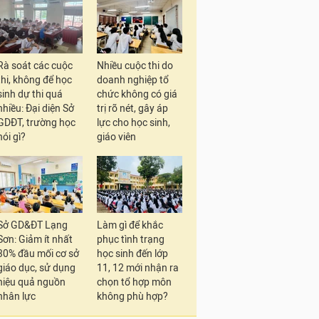
Rà soát các cuộc
Nhiều cuộc thi do
thi, không để học
doanh nghiệp tổ
sinh dự thi quá
chức không có giá
nhiều: Đại diện Sở
trị rõ nét, gây áp
GDĐT, trường học
lực cho học sinh,
nói gì?
giáo viên
Sở GD&ĐT Lạng
Làm gì để khắc
Sơn: Giảm ít nhất
phục tình trạng
30% đầu mối cơ sở
học sinh đến lớp
giáo dục, sử dụng
11, 12 mới nhận ra
hiệu quả nguồn
chọn tổ hợp môn
nhân lực
không phù hợp?