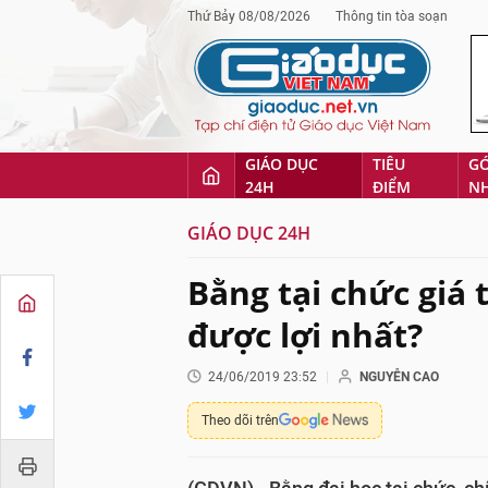
Thứ Bảy 08/08/2026
Thông tin tòa soạn
GIÁO DỤC
TIÊU
G
24H
ĐIỂM
N
GIÁO DỤC 24H
Bằng tại chức giá 
được lợi nhất?
24/06/2019 23:52
NGUYỄN CAO
Theo dõi trên