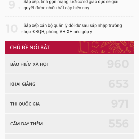
9 .
Sắp xếp, tinh gọn mạng lưới cơ sở giáo dục sẽ giải
quyết được nhiều bất cập hiện nay
10 .
Sắp xếp cán bộ quản lý dôi dư sau sáp nhập trường
học: ĐBQH, phòng VH-XH nêu góp ý
CHỦ ĐỀ NỔI BẬT
960
BẢO HIỂM XÃ HỘI
653
KHAI GIẢNG
971
THI QUỐC GIA
556
CẤM DẠY THÊM