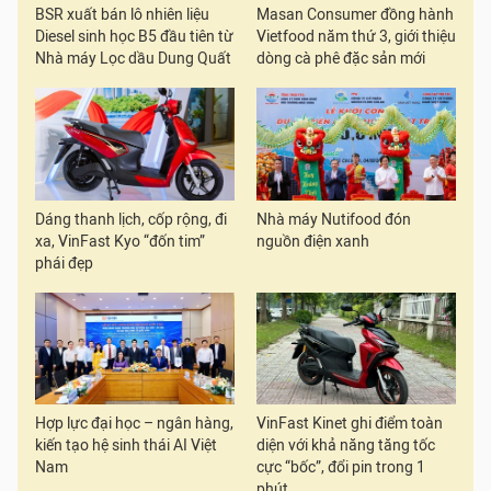
BSR xuất bán lô nhiên liệu
Masan Consumer đồng hành
Diesel sinh học B5 đầu tiên từ
Vietfood năm thứ 3, giới thiệu
Nhà máy Lọc dầu Dung Quất
dòng cà phê đặc sản mới
Dáng thanh lịch, cốp rộng, đi
Nhà máy Nutifood đón
xa, VinFast Kyo “đốn tim”
nguồn điện xanh
phái đẹp
Hợp lực đại học – ngân hàng,
VinFast Kinet ghi điểm toàn
kiến tạo hệ sinh thái AI Việt
diện với khả năng tăng tốc
Nam
cực “bốc”, đổi pin trong 1
phút