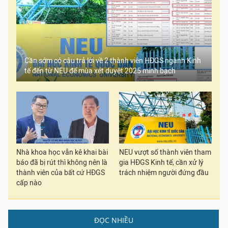
Cần sớm có câu trả lời về 2 thành viên HĐGS ngành Kinh
tế đến từ NEU để mùa xét duyệt 2025 minh bạch
Nhà khoa học vẫn kê khai bài
NEU vượt số thành viên tham
báo đã bị rút thì không nên là
gia HĐGS Kinh tế, cần xử lý
thành viên của bất cứ HĐGS
trách nhiệm người đứng đầu
cấp nào
ĐỌC NHIỀU