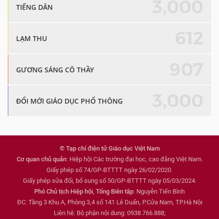
3,000
TIẾNG DÂN
612
LẠM THU
907
GƯƠNG SÁNG CÔ THẦY
3,000
ĐỔI MỚI GIÁO DỤC PHỔ THÔNG
© Tạp chí điện tử Giáo dục Việt Nam
Cơ quan chủ quản
: Hiệp hội Các trường đại học, cao đẳng Việt Nam.
Giấy phép số 74/GP-BTTTT ngày 26/02/2020.
Giấy phép sửa đổi, bổ sung số 50/GP-BTTTT ngày 05/03/2024.
Phó Chủ tịch Hiệp hội, Tổng Biên tập
: Nguyễn Tiến Bình
ĐC: Tầng 3 Khu A, Phòng 3,4 số 141 Lê Duẩn, P.Cửa Nam, TP.Hà Nội
Liên hệ: Bộ phận nội dung: 0938.766.888;