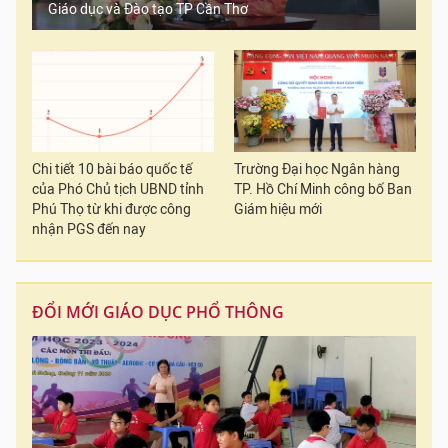
Giáo dục và Đào tạo TP Cần Thơ
Chi tiết 10 bài báo quốc tế
Trường Đại học Ngân hàng
của Phó Chủ tịch UBND tỉnh
TP. Hồ Chí Minh công bố Ban
Phú Thọ từ khi được công
Giám hiệu mới
nhận PGS đến nay
ĐỔI MỚI GIÁO DỤC PHỔ THÔNG