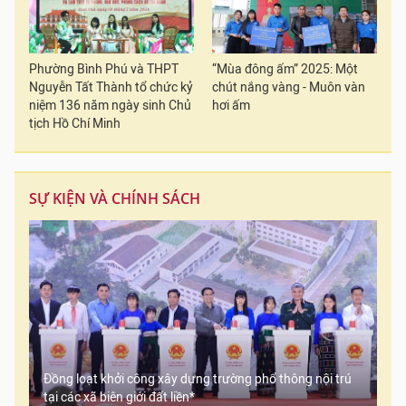
Phường Bình Phú và THPT
“Mùa đông ấm” 2025: Một
Nguyễn Tất Thành tổ chức kỷ
chút nắng vàng - Muôn vàn
niệm 136 năm ngày sinh Chủ
hơi ấm
tịch Hồ Chí Minh
SỰ KIỆN VÀ CHÍNH SÁCH
Đồng loạt khởi công xây dựng trường phổ thông nội trú
tại các xã biên giới đất liền*