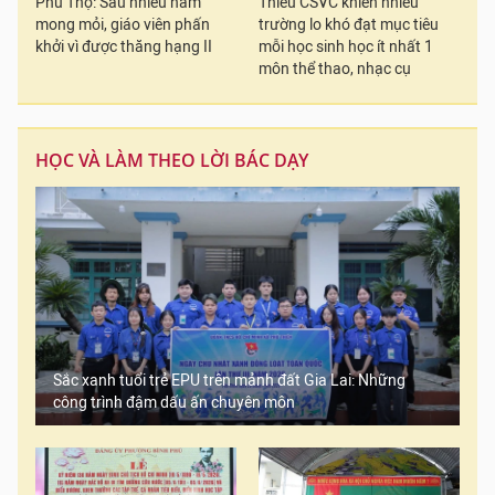
Phú Thọ: Sau nhiều năm
Thiếu CSVC khiến nhiều
mong mỏi, giáo viên phấn
trường lo khó đạt mục tiêu
khởi vì được thăng hạng II
mỗi học sinh học ít nhất 1
môn thể thao, nhạc cụ
HỌC VÀ LÀM THEO LỜI BÁC DẠY
Sắc xanh tuổi trẻ EPU trên mảnh đất Gia Lai: Những
công trình đậm dấu ấn chuyên môn