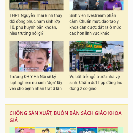
THPT Nguyễn Thái Bình thay
Sinh viên livestream phản
đổi đồng phục nam sinh lớp
cảm: Chuẩn mực đào tạo y
10, phụ huynh băn khoăn,
khoa cần được đặt ra ở mức
hiệu trưởng nói gì?
cao hơn lĩnh vực khác
Trường ĐH Y Hà Nội sẽ kỷ
Vụ bắt trẻ ngủ trước nhà vệ
luật nghiêm nữ sinh "dọa" lấy
sinh: Chấm dứt hợp đồng lao
ven cho bệnh nhân trật 3 lần
động 2 cô giáo
CHỐNG SẢN XUẤT, BUÔN BÁN SÁCH GIÁO KHOA
GIẢ