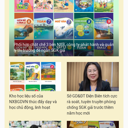
Phối hợp chặt chẽ 3 bên NXB, công ty phát hành và quản
lý thị trường để ngăn SGK giả
Kho học liệu số của
Sở GD&ĐT Điện Biên tích cực
NXBGDVN thúc đẩy dạy và
rà soát, tuyên truyền phòng
học chủ động, linh hoạt
chống SGK giả trước thềm
năm học mới