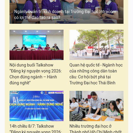
Ngành Quản trị kinh doanh tại Trường Đại học Intracom
có lợi thế đào tạo ra sao?
Nội dung buổi Talkshow
Quan hệ quốc tế - Ngành học
“Đăng ký nguyện vọng 2026:
của những công dân toàn
Chọn đúng ngành – Hành
cầu: Cơ hội bứt phá tại
đúng nghề”
Trường Đại học Thái Bình
14h chiều 8/7: Talkshow
Nhiều trường đại học ở
“Đăng ký nguyện vọng 2026:
Thành phố Hồ Chí Minh chốt