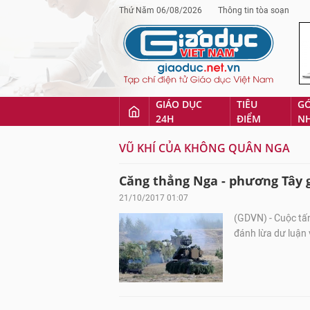
Thứ Năm 06/08/2026
Thông tin tòa soạn
GIÁO DỤC
TIÊU
G
24H
ĐIỂM
N
VŨ KHÍ CỦA KHÔNG QUÂN NGA
Căng thẳng Nga - phương Tây g
21/10/2017 01:07
(GDVN) - Cuộc tấ
đánh lừa dư luận 