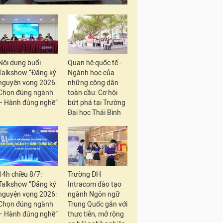
Nội dung buổi
Quan hệ quốc tế -
Talkshow “Đăng ký
Ngành học của
nguyện vọng 2026:
những công dân
Chọn đúng ngành
toàn cầu: Cơ hội
– Hành đúng nghề”
bứt phá tại Trường
Đại học Thái Bình
14h chiều 8/7:
Trường ĐH
Talkshow “Đăng ký
Intracom đào tạo
nguyện vọng 2026:
ngành Ngôn ngữ
Chọn đúng ngành
Trung Quốc gắn với
– Hành đúng nghề”
thực tiễn, mở rộng