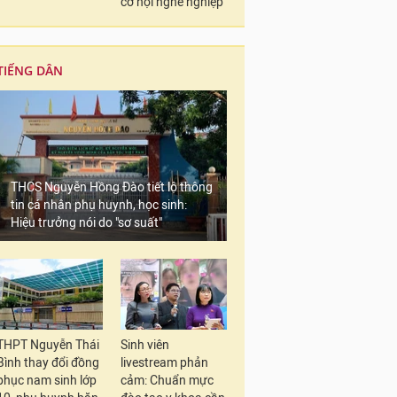
cơ hội nghề nghiệp
TIẾNG DÂN
THCS Nguyễn Hồng Đào tiết lộ thông
tin cá nhân phụ huynh, học sinh:
Hiệu trưởng nói do "sơ suất"
THPT Nguyễn Thái
Sinh viên
Bình thay đổi đồng
livestream phản
phục nam sinh lớp
cảm: Chuẩn mực