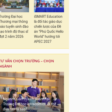
Trường Đại học
iSMART Education
Thương mại thông
là đối tác giáo dục
báo tuyển sinh đào
chiến lược của Đề
tạo trình độ thạc sĩ
án "Phú Quốc Hello
đợt 2 năm 2026
World" hướng tới
APEC 2027
TƯ VẤN CHỌN TRƯỜNG – CHỌN
NGÀNH
Ngành Quản trị kinh doanh tại
Trường Đại học Intracom có lợi thế
đào tạo ra sao?