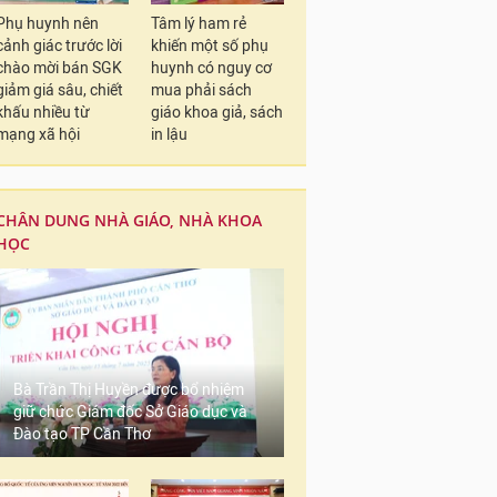
Phụ huynh nên
Tâm lý ham rẻ
cảnh giác trước lời
khiến một số phụ
chào mời bán SGK
huynh có nguy cơ
giảm giá sâu, chiết
mua phải sách
khấu nhiều từ
giáo khoa giả, sách
mạng xã hội
in lậu
CHÂN DUNG NHÀ GIÁO, NHÀ KHOA
HỌC
Bà Trần Thị Huyền được bổ nhiệm
giữ chức Giám đốc Sở Giáo dục và
Đào tạo TP Cần Thơ