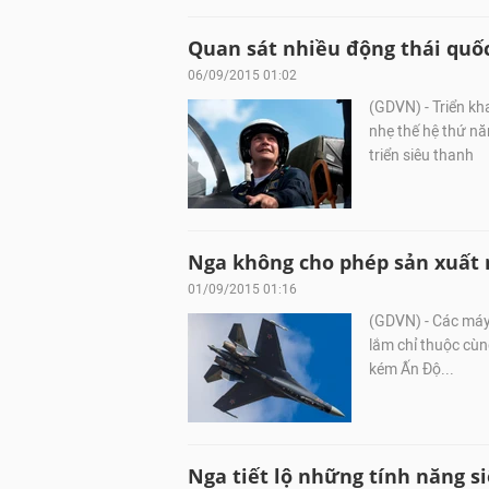
Quan sát nhiều động thái quố
06/09/2015 01:02
(GDVN) - Triển kh
nhẹ thế hệ thứ nă
triển siêu thanh
Nga không cho phép sản xuất 
01/09/2015 01:16
(GDVN) - Các máy
lắm chỉ thuộc cù
kém Ấn Độ...
Nga tiết lộ những tính năng s