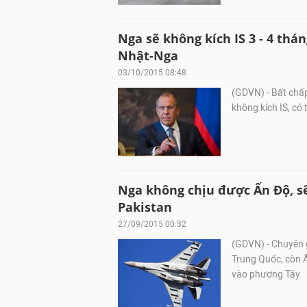
Nga sẽ không kích IS 3 - 4 th
Nhật-Nga
03/10/2015 08:48
(GDVN) - Bất chấ
không kích IS, có 
Nga không chịu được Ấn Độ, s
Pakistan
27/09/2015 00:32
(GDVN) - Chuyên g
Trung Quốc, còn 
vào phương Tây.