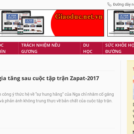
Đường dây n
ÓC
TRÁCH NHIỆM NÊU
DU
SỨC KHỎE H
HÌN
GƯƠNG
HỌC
ĐƯỜNG
ia tăng sau cuộc tập trận Zapat-2017
n công ý thức hệ về “sự hung hăng” của Nga chỉ nhằm cố gắng
và phản ánh không trung thực về bản chất của cuộc tập trận.