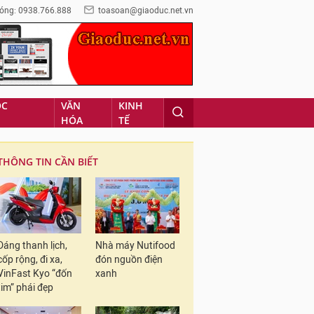
óng: 0938.766.888
toasoan@giaoduc.net.vn
ỌC
VĂN
KINH
HÓA
TẾ
THÔNG TIN CẦN BIẾT
Dáng thanh lịch,
Nhà máy Nutifood
cốp rộng, đi xa,
đón nguồn điện
VinFast Kyo “đốn
xanh
tim” phái đẹp