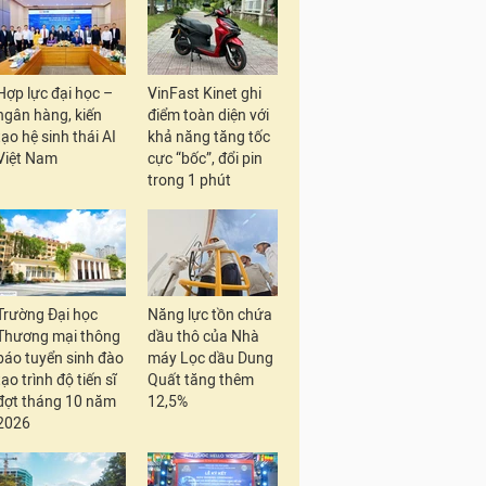
Hợp lực đại học –
VinFast Kinet ghi
ngân hàng, kiến
điểm toàn diện với
tạo hệ sinh thái AI
khả năng tăng tốc
Việt Nam
cực “bốc”, đổi pin
trong 1 phút
Trường Đại học
Năng lực tồn chứa
Thương mại thông
dầu thô của Nhà
báo tuyển sinh đào
máy Lọc dầu Dung
tạo trình độ tiến sĩ
Quất tăng thêm
đợt tháng 10 năm
12,5%
2026