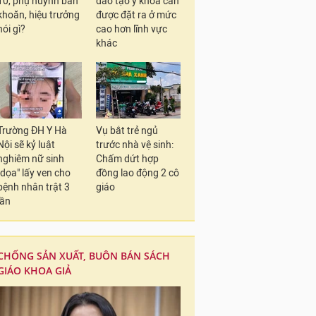
10, phụ huynh băn
đào tạo y khoa cần
khoăn, hiệu trưởng
được đặt ra ở mức
nói gì?
cao hơn lĩnh vực
khác
Trường ĐH Y Hà
Vụ bắt trẻ ngủ
Nội sẽ kỷ luật
trước nhà vệ sinh:
nghiêm nữ sinh
Chấm dứt hợp
"dọa" lấy ven cho
đồng lao động 2 cô
bệnh nhân trật 3
giáo
lần
CHỐNG SẢN XUẤT, BUÔN BÁN SÁCH
GIÁO KHOA GIẢ