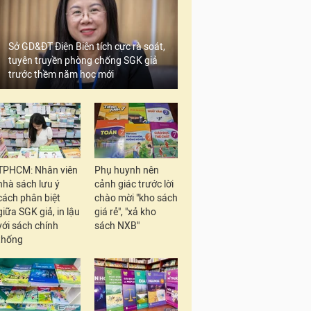
Sở GD&ĐT Điện Biên tích cực rà soát,
tuyên truyền phòng chống SGK giả
trước thềm năm học mới
TPHCM: Nhân viên
Phụ huynh nên
nhà sách lưu ý
cảnh giác trước lời
cách phân biệt
chào mời "kho sách
giữa SGK giả, in lậu
giá rẻ", "xả kho
với sách chính
sách NXB"
thống