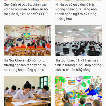
Quy định về cơ cấu, chính sách
Nhiều cơ sở giáo dục ở Hải
với cán bộ quản lý, nhân sự hỗ
Phòng nỗ lực đưa Tiếng Anh
trợ giáo dục khi sắp xếp CSGD
thành ngôn ngữ thứ 2 trong
trường học
Hà Nội: Chuyển đổi số trong
Thi tốt nghiệp THPT trên máy
trường học tạo ra thay đổi rõ
tính là hướng đi phù hợp nhưng
nét trong hoạt động quản trị
cần sự chuẩn bị kỹ càng