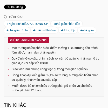
TỪ KHÓA:
#Nghị định số 27/2015/NĐ-CP
#nhà giáo nhân dân
#nhà giáo ưu tú
#chiến sĩ thi đua
#đứng lớp
#nhà giáo
CHỦ ĐỀ : GÓC NHÌN GIÁO DỤC
Một trường nhiều phân hiệu, điểm trường: Hiệu trưởng cần tránh
"ôm việc", mạnh dạn phân quyền
Quy định về cơ cấu, chính sách với cán bộ quản lý, nhân sự hỗ trợ
giáo dục khi sắp xếp CSGD
Giáo viên làm những công việc gì trong thời gian nghỉ hè?
Đồng Tháp dự kiến giảm 65,1% số trường, hướng dẫn bố trí nhân
sự quản lý, nhân viên sau sắp xếp
Muốn được bổ nhiệm hiệu trưởng phải giữ chức vụ phó hiệu
trưởng ít nhất 12 tháng
TIN KHÁC