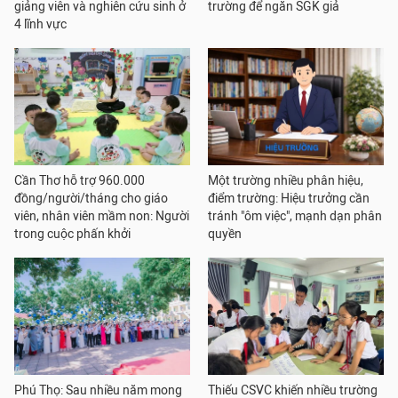
giảng viên và nghiên cứu sinh ở
trường để ngăn SGK giả
4 lĩnh vực
Cần Thơ hỗ trợ 960.000
Một trường nhiều phân hiệu,
đồng/người/tháng cho giáo
điểm trường: Hiệu trưởng cần
viên, nhân viên mầm non: Người
tránh "ôm việc", mạnh dạn phân
trong cuộc phấn khởi
quyền
Phú Thọ: Sau nhiều năm mong
Thiếu CSVC khiến nhiều trường