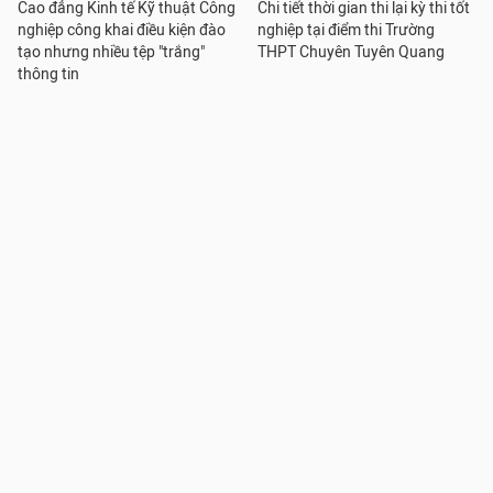
Cao đẳng Kinh tế Kỹ thuật Công
Chi tiết thời gian thi lại kỳ thi tốt
nghiệp công khai điều kiện đào
nghiệp tại điểm thi Trường
tạo nhưng nhiều tệp "trắng"
THPT Chuyên Tuyên Quang
thông tin
Trường Đại học Thương mại
Trường Đại học Thương mại
thông báo tuyển sinh đào tạo
thông báo tuyển sinh đào tạo
trình độ tiến sĩ đợt tháng 10
trình độ thạc sĩ đợt 2 năm 2026
năm 2026