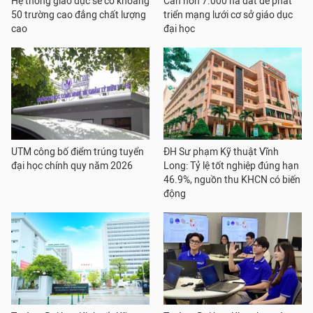
Hệ thống giáo dục sẽ có khoảng
Cần hơn 7.000 ha đất để phát
50 trường cao đẳng chất lượng
triển mạng lưới cơ sở giáo dục
cao
đại học
UTM công bố điểm trúng tuyển
ĐH Sư phạm Kỹ thuật Vĩnh
đại học chính quy năm 2026
Long: Tỷ lệ tốt nghiệp đúng hạn
46.9%, nguồn thu KHCN có biến
động