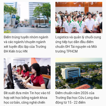
Điểm trúng tuyển nhóm ngành
Logistics và quản lý chuỗi cung
và các ngành/chuyên ngành
ứng tiếp tục dẫn đầu điểm
xét tuyển độc lập của Trường
chuẩn ĐH Tài nguyên và Môi
ĐH Kiến trúc HN
trường TPHCM
Đề xuất đưa môn Tin học vào tổ
Điểm chuẩn năm 2026 của
hợp xét học bổng ngành khoa
Trường Đại học Cửu Long dao
học cơ bản, công nghệ chiến
động từ 15 - 22 điểm