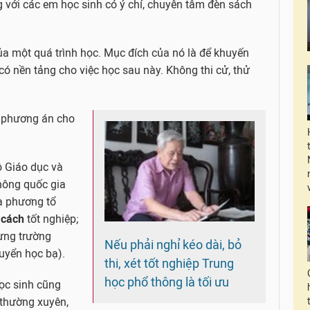
g với các em học sinh có ý chí, chuyên tâm đèn sách
ủa một quá trình học. Mục đích của nó là để khuyến
 có nền tảng cho việc học sau này. Không thi cử, thử
ai phương án cho
ộ Giáo dục và
thông quốc gia
a phương tổ
 cách
tốt nghiệp;
từng trường
Nếu phải nghỉ kéo dài, bỏ
tuyển học bạ).
thi, xét tốt nghiệp Trung
học phổ thông là tối ưu
học sinh cũng
a thường xuyên,