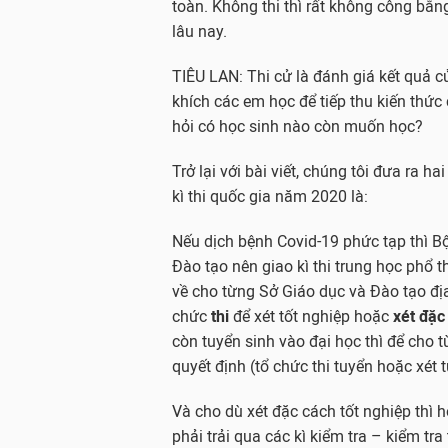
toàn. Không thi thì rất không công bằn
lâu nay.
TIÊU LAN: Thi cử là đánh giá kết quả c
khích các em học để tiếp thu kiến thức
hỏi có học sinh nào còn muốn học?
Trở lại với bài viết, chúng tôi đưa ra h
kì thi quốc gia năm 2020 là:
Nếu dịch bệnh Covid-19 phức tạp thì B
Đào tạo nên giao kì thi trung học phổ 
về cho từng Sở Giáo dục và Đào tạo đị
chức
thi
để xét tốt nghiệp hoặc
xét đặc
còn tuyển sinh vào đại học thì để cho 
quyết định (tổ chức thi tuyển hoặc xét 
Và cho dù xét đặc cách tốt nghiệp thì 
phải trải qua các kì kiểm tra – kiểm tr