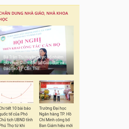
CHÂN DUNG NHÀ GIÁO, NHÀ KHOA
HỌC
Bà Trần Thị Huyền được bổ nhiệm
giữ chức Giám đốc Sở Giáo dục và
Đào tạo TP Cần Thơ
Chi tiết 10 bài báo
Trường Đại học
quốc tế của Phó
Ngân hàng TP. Hồ
Chủ tịch UBND tỉnh
Chí Minh công bố
Phú Thọ từ khi
Ban Giám hiệu mới