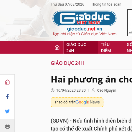
Thứ Sáu 07/08/2026
Thông tin tòa soạn
GIÁO DỤC
TIÊU
G
24H
ĐIỂM
N
GIÁO DỤC 24H
Hai phương án cho
10/04/2020 23:30
Cao Nguyên
Theo dõi trên
(GDVN) - Nếu tình hình diễn biến d
tạo có thể đề xuất Chính phủ xét đ