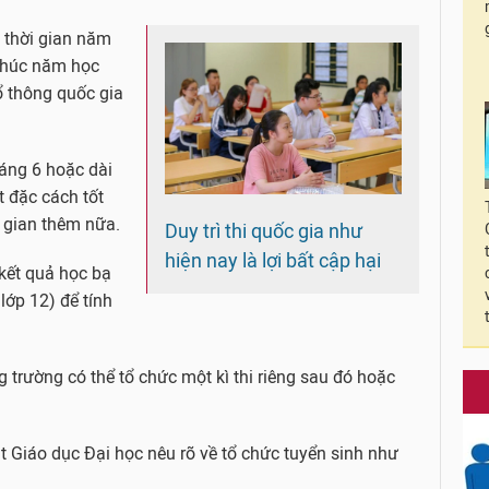
h thời gian năm
t thúc năm học
ổ thông quốc gia
háng 6 hoặc dài
t đặc cách tốt
i gian thêm nữa.
Duy trì thi quốc gia như
hiện nay là lợi bất cập hại
 kết quả học bạ
 lớp 12) để tính
ng trường có thể tổ chức một kì thi riêng sau đó hoặc
t Giáo dục Đại học nêu rõ về tổ chức tuyển sinh như