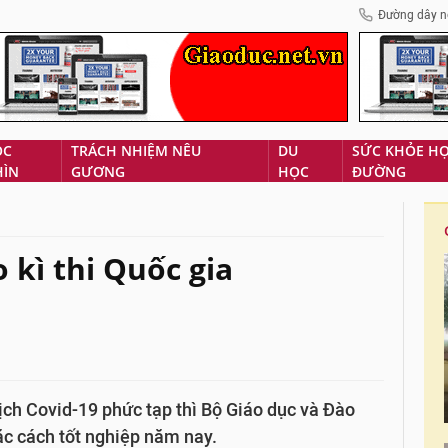
Đường dây n
ÓC
TRÁCH NHIỆM NÊU
DU
SỨC KHỎE H
HÌN
GƯƠNG
HỌC
ĐƯỜNG
 kì thi Quốc gia
ịch Covid-19 phức tạp thì Bộ Giáo dục và Đào
ặc cách tốt nghiệp năm nay.