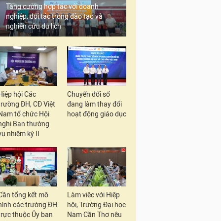
Tăng cường hợp tác với doanh
nghiệp, đối tác trong đào tạo và
nghiên cứu du lịch
Hiệp hội Các
Chuyển đổi số
trường ĐH, CĐ Việt
đang làm thay đổi
Nam tổ chức Hội
hoạt động giáo dục
nghị Ban thường
vụ nhiệm kỳ II
Cần tổng kết mô
Làm việc với Hiệp
hình các trường ĐH
hội, Trường Đại học
trực thuộc Ủy ban
Nam Cần Thơ nêu