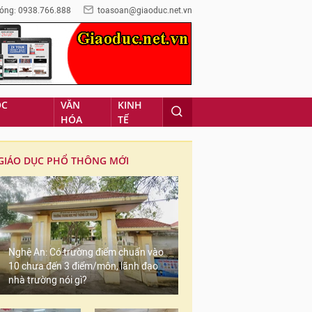
óng: 0938.766.888
toasoan@giaoduc.net.vn
ỌC
VĂN
KINH
HÓA
TẾ
GIÁO DỤC PHỔ THÔNG MỚI
Nghệ An: Có trường điểm chuẩn vào
10 chưa đến 3 điểm/môn, lãnh đạo
nhà trường nói gì?