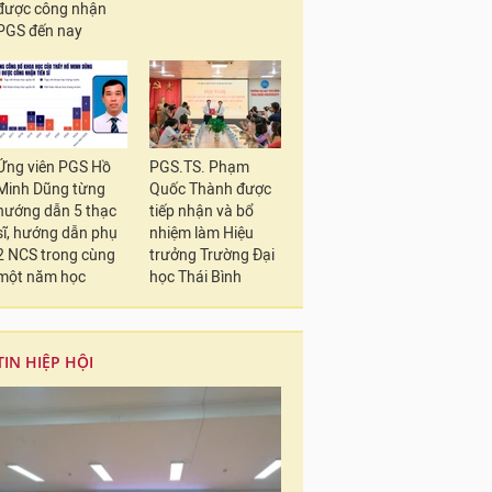
được công nhận
PGS đến nay
Ứng viên PGS Hồ
PGS.TS. Phạm
Minh Dũng từng
Quốc Thành được
hướng dẫn 5 thạc
tiếp nhận và bổ
sĩ, hướng dẫn phụ
nhiệm làm Hiệu
2 NCS trong cùng
trưởng Trường Đại
một năm học
học Thái Bình
TIN HIỆP HỘI