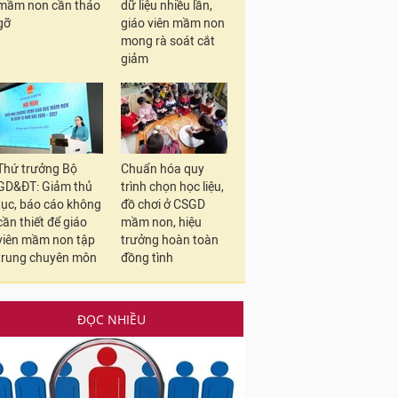
mầm non cần tháo
dữ liệu nhiều lần,
gỡ
giáo viên mầm non
mong rà soát cắt
giảm
Thứ trưởng Bộ
Chuẩn hóa quy
GD&ĐT: Giảm thủ
trình chọn học liệu,
tục, báo cáo không
đồ chơi ở CSGD
cần thiết để giáo
mầm non, hiệu
viên mầm non tập
trưởng hoàn toàn
trung chuyên môn
đồng tình
ĐỌC NHIỀU