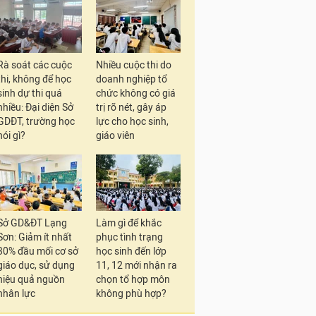
Rà soát các cuộc
Nhiều cuộc thi do
thi, không để học
doanh nghiệp tổ
sinh dự thi quá
chức không có giá
nhiều: Đại diện Sở
trị rõ nét, gây áp
GDĐT, trường học
lực cho học sinh,
nói gì?
giáo viên
Sở GD&ĐT Lạng
Làm gì để khắc
Sơn: Giảm ít nhất
phục tình trạng
30% đầu mối cơ sở
học sinh đến lớp
giáo dục, sử dụng
11, 12 mới nhận ra
hiệu quả nguồn
chọn tổ hợp môn
nhân lực
không phù hợp?