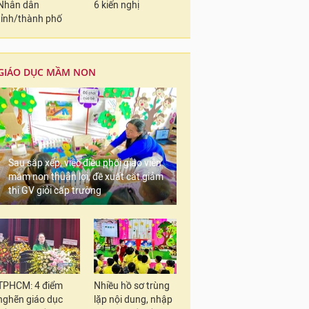
Nhân dân
6 kiến nghị
tỉnh/thành phố
GIÁO DỤC MẦM NON
Sau sắp xếp, việc điều phối giáo viên
mầm non thuận lợi, đề xuất cắt giảm
thi GV giỏi cấp trường
TPHCM: 4 điểm
Nhiều hồ sơ trùng
nghẽn giáo dục
lặp nội dung, nhập