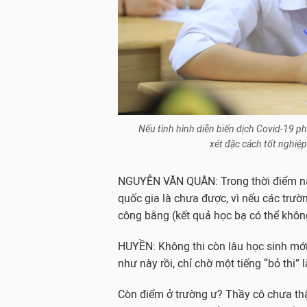
Nếu tình hình diễn biến dịch Covid-19 ph
xét đặc cách tốt nghiệ
NGUYỄN VĂN QUÂN: Trong thời điểm này 
quốc gia là chưa được, vì nếu các trườ
công bằng (kết quả học bạ có thể khôn
HUYỀN: Không thi còn lâu học sinh mớ
như này rồi, chỉ chờ một tiếng “bỏ thi”
Còn điểm ở trường ư? Thầy cô chưa thậ