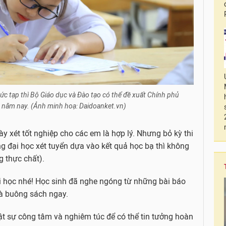
ức tạp thì Bộ Giáo dục và Đào tạo có thể đề xuất Chính phủ
p năm nay. (Ảnh minh hoạ: Daidoanket.vn)
xét tốt nghiệp cho các em là hợp lý. Nhưng bỏ kỳ thi
ng đại học xét tuyển dựa vào kết quả học bạ thì không
g thực chất).
i học nhé! Học sinh đã nghe ngóng từ những bài báo
 là buông sách ngay.
t sự công tâm và nghiêm túc để có thể tin tưởng hoàn