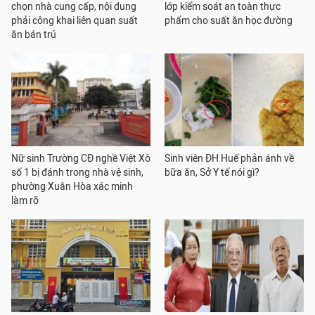
chọn nhà cung cấp, nội dung
lớp kiểm soát an toàn thực
phải công khai liên quan suất
phẩm cho suất ăn học đường
ăn bán trú
Nữ sinh Trường CĐ nghề Việt Xô
Sinh viên ĐH Huế phản ánh về
số 1 bị đánh trong nhà vệ sinh,
bữa ăn, Sở Y tế nói gì?
phường Xuân Hòa xác minh
làm rõ