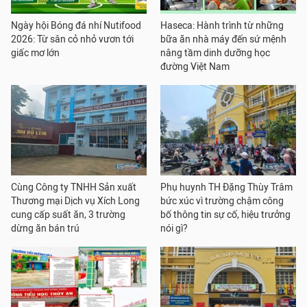
Ngày hội Bóng đá nhí Nutifood
Haseca: Hành trình từ những
2026: Từ sân cỏ nhỏ vươn tới
bữa ăn nhà máy đến sứ mệnh
giấc mơ lớn
nâng tầm dinh dưỡng học
đường Việt Nam
Cùng Công ty TNHH Sản xuất
Phụ huynh TH Đặng Thùy Trâm
Thương mại Dịch vụ Xích Long
bức xúc vì trường chậm công
cung cấp suất ăn, 3 trường
bố thông tin sự cố, hiệu trưởng
dừng ăn bán trú
nói gì?