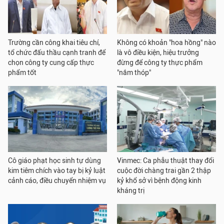
Trường cần công khai tiêu chí,
Không có khoản "hoa hồng" nào
tổ chức đấu thầu cạnh tranh để
là vô điều kiện, hiệu trưởng
chọn công ty cung cấp thực
đừng để công ty thực phẩm
phẩm tốt
"nắm thóp"
Cô giáo phạt học sinh tự dùng
Vinmec: Ca phẫu thuật thay đổi
kim tiêm chích vào tay bị kỷ luật
cuộc đời chàng trai gần 2 thập
cảnh cáo, điều chuyển nhiệm vụ
kỷ khổ sở vì bệnh động kinh
kháng trị