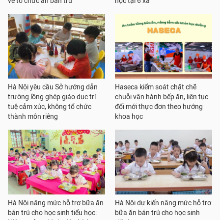
về tổ chức ăn bán trú
học tại 6 xã
Hà Nội yêu cầu Sở hướng dẫn
Haseca kiểm soát chặt chẽ
trường lồng ghép giáo dục trí
chuỗi vận hành bếp ăn, liên tục
tuệ cảm xúc, không tổ chức
đổi mới thực đơn theo hướng
thành môn riêng
khoa học
Hà Nội nâng mức hỗ trợ bữa ăn
Hà Nội dự kiến nâng mức hỗ trợ
bán trú cho học sinh tiểu học:
bữa ăn bán trú cho học sinh