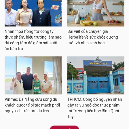
Nhận "hoa hồng" từ công ty
Bài viết của chuyên gia
thực phẩm, hiệu trưởng làm sao
Herbalife về sức khỏe đường
đủ công tâm để giám sát suất
ruột và nhịp sinh học
ăn bán trú
Vinmec Đà Nẵng cứu sống du
TPHCM: Công bố nguyên nhân
khách quốc tế bị tắc mạch phổi
gây ra vụ ngộ độc thực phẩm
nguy kịch trên tàu du lịch
tại Trường tiểu học Bình Quới
Tây