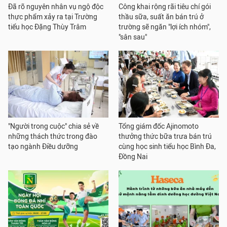
Đã rõ nguyên nhân vụ ngộ độc
Công khai rộng rãi tiêu chí gói
thực phẩm xảy ra tại Trường
thầu sữa, suất ăn bán trú ở
tiểu học Đặng Thùy Trâm
trường sẽ ngăn "lợi ích nhóm",
"sân sau"
"Người trong cuộc" chia sẻ về
Tổng giám đốc Ajinomoto
những thách thức trong đào
thưởng thức bữa trưa bán trú
tạo ngành Điều dưỡng
cùng học sinh tiểu học Bình Đa,
Đồng Nai