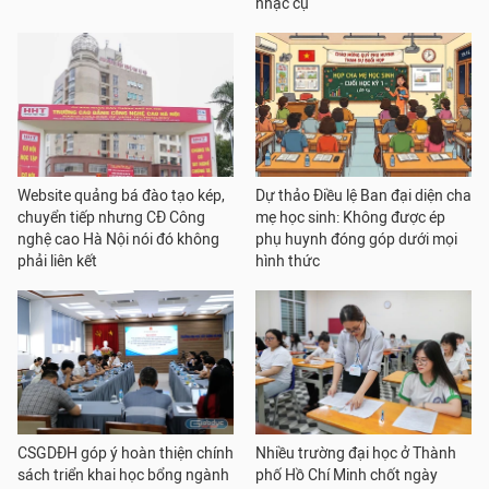
nhạc cụ
Website quảng bá đào tạo kép,
Dự thảo Điều lệ Ban đại diện cha
chuyển tiếp nhưng CĐ Công
mẹ học sinh: Không được ép
nghệ cao Hà Nội nói đó không
phụ huynh đóng góp dưới mọi
phải liên kết
hình thức
CSGDĐH góp ý hoàn thiện chính
Nhiều trường đại học ở Thành
sách triển khai học bổng ngành
phố Hồ Chí Minh chốt ngày