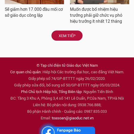
Sẽ giảm hơn 17.000 đầu mối cơ
Muốn được bổ nhiệm hiệu
sở giáo dục công lập
trưởng phải giữ chức vụ phó
hiệu trưởng ít nhất 12 tháng
XEM TIẾP
© Tạp chí điện tử Giáo dục Việt Nam
Cơ quan chủ quản
: Hiệp hội Các trường đại học, cao đẳng Việt Nam.
Giấy phép số 74/GP-BTTTT ngày 26/02/2020.
Giấy phép sửa đổi, bổ sung số 50/GP-BTTTT ngày 05/03/2024.
Phó Chủ tịch Hiệp hội, Tổng Biên tập
: Nguyễn Tiến Bình
ĐC: Tầng 3 Khu A, Phòng 3,4 số 141 Lê Duẩn, P.Cửa Nam, TP.Hà Nội
Liên hệ: Bộ phận nội dung: 0938.766.888;
Bộ phận Hành chính - Quảng cáo: 0987.835.033
Email:
toasoan@giaoduc.net.vn