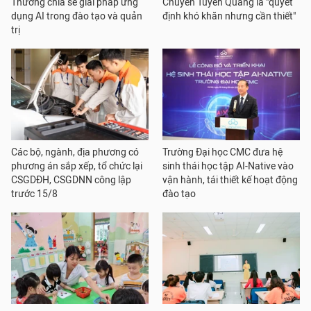
Thương chia sẻ giải pháp ứng
Chuyên Tuyên Quang là "quyết
dụng AI trong đào tạo và quản
định khó khăn nhưng cần thiết"
trị
Các bộ, ngành, địa phương có
Trường Đại học CMC đưa hệ
phương án sắp xếp, tổ chức lại
sinh thái học tập AI-Native vào
CSGDĐH, CSGDNN công lập
vận hành, tái thiết kế hoạt động
trước 15/8
đào tạo