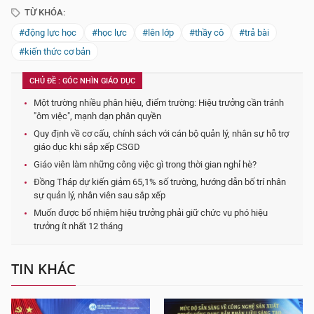
TỪ KHÓA:
#động lực học
#học lực
#lên lớp
#thầy cô
#trả bài
#kiến thức cơ bản
CHỦ ĐỀ : GÓC NHÌN GIÁO DỤC
Một trường nhiều phân hiệu, điểm trường: Hiệu trưởng cần tránh
"ôm việc", mạnh dạn phân quyền
Quy định về cơ cấu, chính sách với cán bộ quản lý, nhân sự hỗ trợ
giáo dục khi sắp xếp CSGD
Giáo viên làm những công việc gì trong thời gian nghỉ hè?
Đồng Tháp dự kiến giảm 65,1% số trường, hướng dẫn bố trí nhân
sự quản lý, nhân viên sau sắp xếp
Muốn được bổ nhiệm hiệu trưởng phải giữ chức vụ phó hiệu
trưởng ít nhất 12 tháng
TIN KHÁC