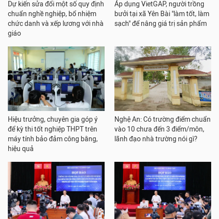
Dự kiến sửa đổi một số quy định
Áp dụng VietGAP, người trồng
chuẩn nghề nghiệp, bổ nhiệm
bưởi tại xã Yên Bài "làm tốt, làm
chức danh và xếp lương với nhà
sạch" để nâng giá trị sản phẩm
giáo
Hiệu trưởng, chuyên gia góp ý
Nghệ An: Có trường điểm chuẩn
để kỳ thi tốt nghiệp THPT trên
vào 10 chưa đến 3 điểm/môn,
máy tính bảo đảm công bằng,
lãnh đạo nhà trường nói gì?
hiệu quả