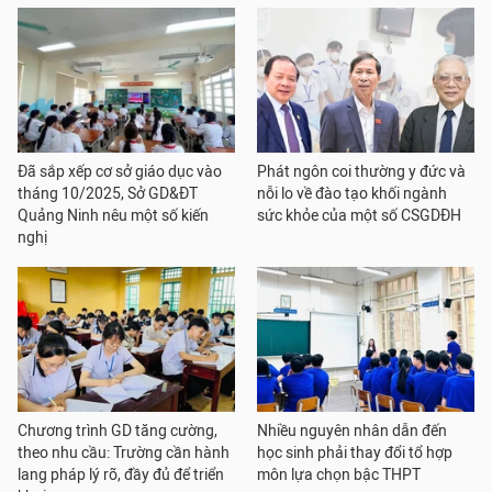
Đã sắp xếp cơ sở giáo dục vào
Phát ngôn coi thường y đức và
tháng 10/2025, Sở GD&ĐT
nỗi lo về đào tạo khối ngành
Quảng Ninh nêu một số kiến
sức khỏe của một số CSGDĐH
nghị
Chương trình GD tăng cường,
Nhiều nguyên nhân dẫn đến
theo nhu cầu: Trường cần hành
học sinh phải thay đổi tổ hợp
lang pháp lý rõ, đầy đủ để triển
môn lựa chọn bậc THPT