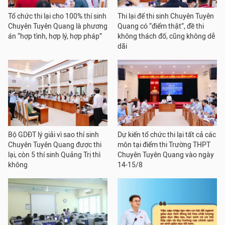
Tổ chức thi lại cho 100% thí sinh
Thi lại để thi sinh Chuyên Tuyên
Chuyên Tuyên Quang là phương
Quang có “điểm thật”, đề thi
án “hợp tình, hợp lý, hợp pháp”
không thách đố, cũng không dễ
dãi
Bộ GDĐT lý giải vì sao thí sinh
Dự kiến tổ chức thi lại tất cả các
Chuyên Tuyên Quang được thi
môn tại điểm thi Trường THPT
lại, còn 5 thí sinh Quảng Trị thì
Chuyên Tuyên Quang vào ngày
không
14-15/8