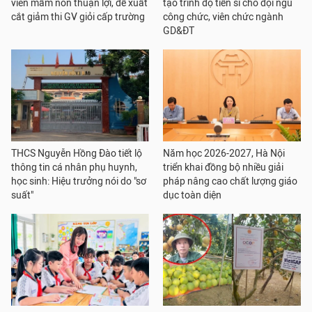
viên mầm non thuận lợi, đề xuất
tạo trình độ tiến sĩ cho đội ngũ
cắt giảm thi GV giỏi cấp trường
công chức, viên chức ngành
GD&ĐT
THCS Nguyễn Hồng Đào tiết lộ
Năm học 2026-2027, Hà Nội
thông tin cá nhân phụ huynh,
triển khai đồng bộ nhiều giải
học sinh: Hiệu trưởng nói do "sơ
pháp nâng cao chất lượng giáo
suất"
dục toàn diện