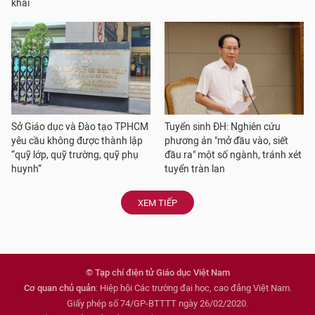
khai
Sở Giáo dục và Đào tạo TPHCM
Tuyển sinh ĐH: Nghiên cứu
yêu cầu không được thành lập
phương án "mở đầu vào, siết
“quỹ lớp, quỹ trường, quỹ phụ
đầu ra" một số ngành, tránh xét
huynh”
tuyển tràn lan
XEM TIẾP
© Tạp chí điện tử Giáo dục Việt Nam
Cơ quan chủ quản
: Hiệp hội Các trường đại học, cao đẳng Việt Nam.
Giấy phép số 74/GP-BTTTT ngày 26/02/2020.