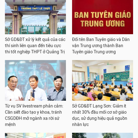
Sở GD&ĐT xử lý kết quả của các
Đổi tên Ban Tuyên giáo và Dân
thí sinh liên quan đến tiêu cực
vận Trung ương thành Ban
thi tốt nghiệp THPT ở Quảng Trị
Tuyên giáo Trung ương
Từ vụ SV livestream phản cảm:
Sở GD&ĐT Lạng Sơn: Giảm ít
Cần siết đào tạo y khoa, tránh
nhất 30% đầu mối cơ sở giáo
CSGDĐH mở ngành xa rời sứ
dục, sử dụng hiệu quả nguồn
mệnh
nhân lực