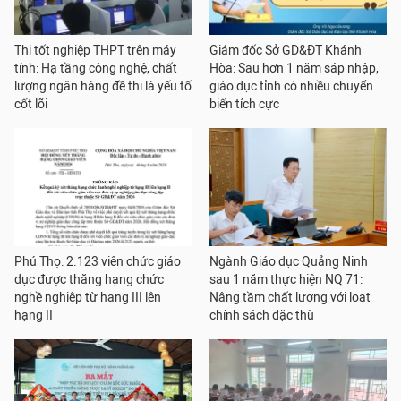
Thi tốt nghiệp THPT trên máy
Giám đốc Sở GD&ĐT Khánh
tính: Hạ tầng công nghệ, chất
Hòa: Sau hơn 1 năm sáp nhập,
lượng ngân hàng đề thi là yếu tố
giáo dục tỉnh có nhiều chuyển
cốt lõi
biến tích cực
Phú Thọ: 2.123 viên chức giáo
Ngành Giáo dục Quảng Ninh
dục được thăng hạng chức
sau 1 năm thực hiện NQ 71:
nghề nghiệp từ hạng III lên
Nâng tầm chất lượng với loạt
hạng II
chính sách đặc thù