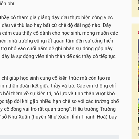
iễn phí.
c thầy cô tham gia giảng dạy đều thực hiện công việc
 cầu về thù lao hay bất cứ chế độ đãi ngộ nào. Đây
nh cảm của thầy cô dành cho học sinh, mong muốn các
hiên, nhà trường cũng rất quan tâm đến sự cống hiến
ỗ trợ nhỏ vào cuối năm để ghi nhận sự đóng góp này.
đây là sự động viên tinh thần để các thầy cô tiếp tục
g chỉ giúp học sinh củng cố kiến thức mà còn tạo ra
tinh thần đoàn kết giữa thầy và trò. Các em không chỉ
hỏi thêm về sự kiên trì, nỗ lực và tinh thần vượt khó.
 học tập đôi khi gặp nhiều hạn chế so với các trường phổ
ầy cô đóng vai trò rất quan trọng”, Hiệu trưởng Trường
cơ sở Như Xuân (huyện Như Xuân, tỉnh Thanh Hoá) bày