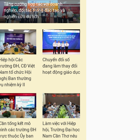
Tăng cường hợp tác với doanh
nghiệp, đối tác trong đào tạo và
nghiên cứu du lịch
Hiệp hội Các
Chuyển đổi số
trường ĐH, CĐ Việt
đang làm thay đổi
Nam tổ chức Hội
hoạt động giáo dục
nghị Ban thường
vụ nhiệm kỳ II
Cần tổng kết mô
Làm việc với Hiệp
hình các trường ĐH
hội, Trường Đại học
trực thuộc Ủy ban
Nam Cần Thơ nêu