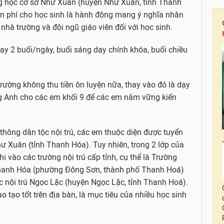
ng học cơ sở Như Xuân (huyện Như Xuân, tỉnh Thanh
iễn phí cho học sinh là hành động mang ý nghĩa nhân
 nhà trường và đội ngũ giáo viên đối với học sinh.
ạy 2 buổi/ngày, buổi sáng dạy chính khóa, buổi chiều
trường không thu tiền ôn luyện nữa, thay vào đó là dạy
g Anh cho các em khối 9 để các em nắm vững kiến
 thông dân tộc nội trú, các em thuộc diện được tuyển
ư Xuân (tỉnh Thanh Hóa). Tuy nhiên, trong 2 lớp của
i vào các trường nội trú cấp tỉnh, cụ thể là Trường
Thanh Hóa (phường Đông Sơn, thành phố Thanh Hoá)
 nội trú Ngọc Lặc (huyện Ngọc Lặc, tỉnh Thanh Hoá).
o tạo tốt trên địa bàn, là mục tiêu của nhiều học sinh