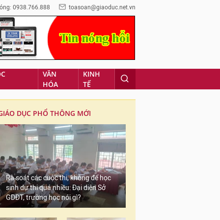
óng: 0938.766.888
toasoan@giaoduc.net.vn
ỌC
VĂN
KINH
HÓA
TẾ
GIÁO DỤC PHỔ THÔNG MỚI
Rà soát các cuộc thi, không để học
sinh dự thi quá nhiều: Đại diện Sở
GDĐT, trường học nói gì?