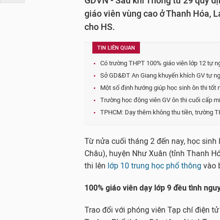
GDVN - Sau khi Thông tư 29 quy đị
giáo viên vùng cao ở Thanh Hóa, L
cho HS.
TIN LIÊN QUAN
Có trường THPT 100% giáo viên lớp 12 tự ng
Sở GD&ĐT An Giang khuyến khích GV tự nguyệ
Một số định hướng giúp học sinh ôn thi tốt
Trường học động viên GV ôn thi cuối cấp miễ
TPHCM: Dạy thêm không thu tiền, trường TH
Từ nửa cuối tháng 2 đến nay, học sinh
Châu), huyện Như Xuân (tỉnh Thanh Hó
thi lên
lớp 10 trung học phổ thông
vào b
100% giáo viên dạy lớp 9 đều tình ngu
Trao đổi với phóng viên Tạp chí điện t