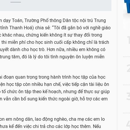
iên dạy Toán, Trường Phổ thông Dân tộc nội trú Trung
ỉnh Thanh Hoá) chia sẻ: “Tôi đã gắn bó với nghề giáo
c khác nhau, chứng kiến không ít sự thay đổi trong
n thi miễn phí cho học sinh cuối cấp không chỉ là trách
uyết dành cho học trò. Hơn nữa, nhiều em không có
 trung tâm, đó là lý do tôi tình nguyện ôn luyện miễn
2
iai đoạn quan trọng trong hành trình học tập của học
ện học tập còn nhiều hạn chế, việc tiếp cận tài liệu ôn
 tổ chức ôn tập theo kế hoạch, nhưng để thực sự giúp
3
iên vẫn cần bổ sung kiến thức ngoài giờ, hỗ trợ các em
con em nông dân, lao động nghèo, cha mẹ các em lo
4
hưa kể đến việc chi trả cho các lớp học thêm. Nếu