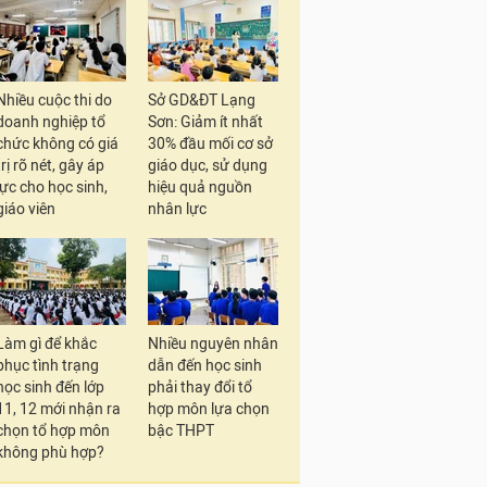
Nhiều cuộc thi do
Sở GD&ĐT Lạng
doanh nghiệp tổ
Sơn: Giảm ít nhất
chức không có giá
30% đầu mối cơ sở
trị rõ nét, gây áp
giáo dục, sử dụng
lực cho học sinh,
hiệu quả nguồn
giáo viên
nhân lực
Làm gì để khắc
Nhiều nguyên nhân
phục tình trạng
dẫn đến học sinh
học sinh đến lớp
phải thay đổi tổ
11, 12 mới nhận ra
hợp môn lựa chọn
chọn tổ hợp môn
bậc THPT
không phù hợp?