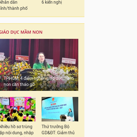
Nhân dân
6 kiến nghị
tỉnh/thành phố
GIÁO DỤC MẦM NON
TPHCM: 4 điểm nghẽn giáo dục mầm
non cần tháo gỡ
Nhiều hồ sơ trùng
Thứ trưởng Bộ
lặp nội dung, nhập
GD&ĐT: Giảm thủ