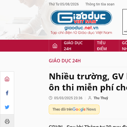
Thứ Tư 05/08/2026
Thông tin tòa soạn
GIÁO DỤC
TIÊU
G
24H
ĐIỂM
N
GIÁO DỤC 24H
Nhiều trường, GV
ôn thi miễn phí ch
05/03/2025 23:36
Thu Thuỷ
Theo dõi trên