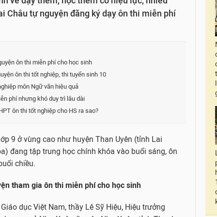
nh về dạy thêm, học thêm có hiệu lực, nhiều
ai Châu tự nguyện đăng ký dạy ôn thi miễn phí
uyện ôn thi miễn phí cho học sinh
n ôn thi tốt nghiệp, thi tuyển sinh 10
 nghiệp môn Ngữ văn hiệu quả
n phí nhưng khó duy trì lâu dài
PT ôn thi tốt nghiệp cho HS ra sao?
 lớp 9 ở vùng cao như huyện Than Uyên (tỉnh Lai
a) đang tập trung học chính khóa vào buổi sáng, ôn
uổi chiều.
yện tham gia ôn thi miễn phí cho học sinh
ử Giáo dục Việt Nam, thầy Lê Sỹ Hiệu, Hiệu trưởng