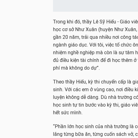
Trong khi đó, thầy Lê Sỹ Hiếu - Giáo v
học cơ sở Như Xuân (huyện Như Xuân, t
gần 20 năm, trải qua nhiều nơi công tá
ngành giáo dục. Với tôi, việc tổ chức ô
nhiệm nghề nghiệp mà còn là sự tâm h
đủ điều kiện tài chính để đi học thêm ở
phí mà không do dự”.
Theo thầy Hiếu, kỳ thi chuyển cấp là g
sinh. Với các em ở vùng cao, nơi điều ki
luyện không dễ dàng. Dù nhà trường có
học sinh tự tin bước vào kỳ thi, giáo v
hết sức mình.
“Phần lớn học sinh của nhà trường là 
lắng từng bữa ăn, từng cuốn sách vở, c