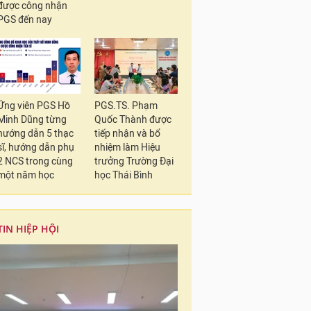
được công nhận
PGS đến nay
Ứng viên PGS Hồ
PGS.TS. Phạm
Minh Dũng từng
Quốc Thành được
hướng dẫn 5 thạc
tiếp nhận và bổ
sĩ, hướng dẫn phụ
nhiệm làm Hiệu
2 NCS trong cùng
trưởng Trường Đại
một năm học
học Thái Bình
TIN HIỆP HỘI