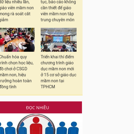
dữ liệu nhiều lần,
tục, báo cáo không
giáo viên mầm non
cần thiết để giáo
mong rà soát cắt
viên mầm non tập
giảm
trung chuyên môn
Chuẩn hóa quy
Triển khai thí điểm
trình chọn học liệu,
chương trình giáo
đồ chơi ở CSGD
dục mầm non mới
mầm non, hiệu
ở 15 cơ sở giáo dục
trưởng hoàn toàn
mầm non tại
đồng tình
TPHCM
ĐỌC NHIỀU