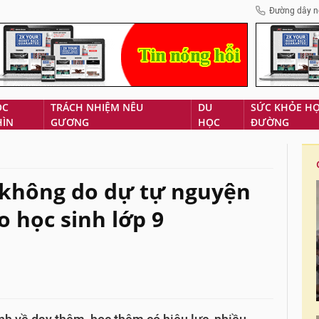
Đường dây n
ÓC
TRÁCH NHIỆM NÊU
DU
SỨC KHỎE H
HÌN
GƯƠNG
HỌC
ĐƯỜNG
 không do dự tự nguyện
o học sinh lớp 9