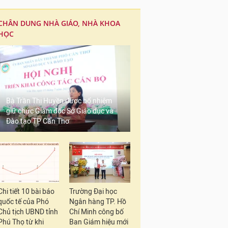
CHÂN DUNG NHÀ GIÁO, NHÀ KHOA
HỌC
Bà Trần Thị Huyền được bổ nhiệm
giữ chức Giám đốc Sở Giáo dục và
Đào tạo TP Cần Thơ
Chi tiết 10 bài báo
Trường Đại học
quốc tế của Phó
Ngân hàng TP. Hồ
Chủ tịch UBND tỉnh
Chí Minh công bố
Phú Thọ từ khi
Ban Giám hiệu mới