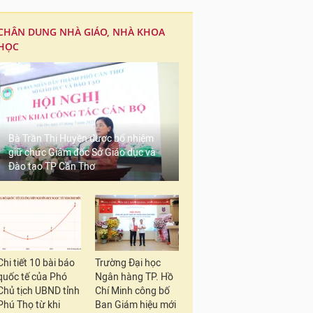
CHÂN DUNG NHÀ GIÁO, NHÀ KHOA
HỌC
Bà Trần Thị Huyền được bổ nhiệm
giữ chức Giám đốc Sở Giáo dục và
Đào tạo TP Cần Thơ
Chi tiết 10 bài báo
Trường Đại học
quốc tế của Phó
Ngân hàng TP. Hồ
Chủ tịch UBND tỉnh
Chí Minh công bố
Phú Thọ từ khi
Ban Giám hiệu mới