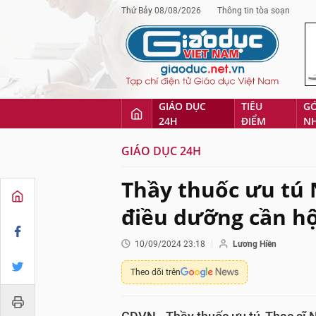
Thứ Bảy 08/08/2026
Thông tin tòa soạn
GIÁO DỤC
TIÊU
G
24H
ĐIỂM
N
GIÁO DỤC 24H
Thầy thuốc ưu tú 
điều dưỡng cần hội 
10/09/2024 23:18
Lương Hiền
Theo dõi trên