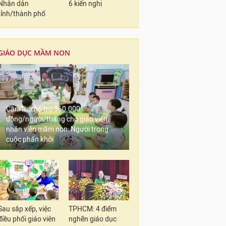
Nhân dân
6 kiến nghị
tỉnh/thành phố
GIÁO DỤC MẦM NON
Cần Thơ hỗ trợ 960.000
đồng/người/tháng cho giáo viên,
nhân viên mầm non: Người trong
cuộc phấn khởi
Sau sắp xếp, việc
TPHCM: 4 điểm
điều phối giáo viên
nghẽn giáo dục