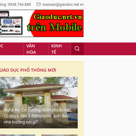
óng: 0938.766.888
toasoan@giaoduc.net.vn
ỌC
VĂN
KINH
HÓA
TẾ
GIÁO DỤC PHỔ THÔNG MỚI
Nghệ An: Có trường điểm chuẩn vào
10 chưa đến 3 điểm/môn, lãnh đạo
nhà trường nói gì?