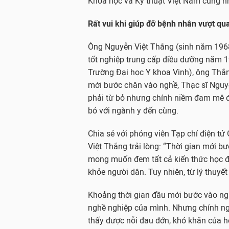
Khoa học và Kỹ thuật Việt Nam cũng nh
Rất vui khi giúp đỡ bệnh nhân vượt qu
Ông Nguyễn Việt Thắng (sinh năm 1968)
tốt nghiệp trung cấp điều dưỡng năm 1
Trường Đại học Y khoa Vinh), ông Thắng
mới bước chân vào nghề, Thạc sĩ Nguyễ
phải từ bỏ nhưng chính niềm đam mê đ
bó với ngành y đến cùng.
Chia sẻ với phóng viên Tạp chí điện tử
Việt Thắng trải lòng: “Thời gian mới bướ
mong muốn đem tất cả kiến thức học đ
khỏe người dân. Tuy nhiên, từ lý thuyết
Khoảng thời gian đầu mới bước vào nghề
nghề nghiệp của mình. Nhưng chính ngư
thấy được nỗi đau đớn, khó khăn của h