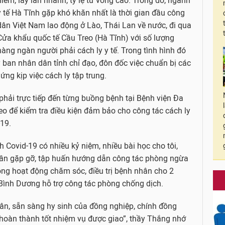
hiểm, lây lan nhanh, tỷ lệ tử vong cao. Trong đó, ngành
y tế Hà Tĩnh gặp khó khăn nhất là thời gian đầu công
dân Việt Nam lao động ở Lào, Thái Lan về nước, đi qua
Cửa khẩu quốc tế Cầu Treo (Hà Tĩnh) với số lượng
hàng ngàn người phải cách ly y tế. Trong tình hình đó
 ban nhân dân tỉnh chỉ đạo, đôn đốc việc chuẩn bị các
ứng kịp việc cách ly tập trung.
hải trực tiếp đến từng buồng bệnh tại Bệnh viện Đa
o để kiểm tra điều kiện đảm bảo cho công tác cách ly
-19.
Covid-19 có nhiều kỷ niệm, nhiều bài học cho tôi,
i lần gặp gỡ, tập huấn hướng dẫn công tác phòng ngừa
ong hoạt động chăm sóc, điều trị bệnh nhân cho 2
 Bình Dương hỗ trợ công tác phòng chống dịch.
ân, sẵn sàng hy sinh của đồng nghiệp, chính đồng
 hoàn thành tốt nhiệm vụ được giao”, thầy Thắng nhớ