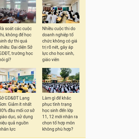
Rà soát các cuộc
Nhiều cuộc thi do
thi, không để học
doanh nghiệp tổ
sinh dự thi quá
chức không có giá
nhiều: Đại diện Sở
trị rõ nét, gây áp
GDĐT, trường học
lực cho học sinh,
nói gì?
giáo viên
Sở GD&ĐT Lạng
Làm gì để khắc
Sơn: Giảm ít nhất
phục tình trạng
30% đầu mối cơ sở
học sinh đến lớp
giáo dục, sử dụng
11, 12 mới nhận ra
hiệu quả nguồn
chọn tổ hợp môn
nhân lực
không phù hợp?