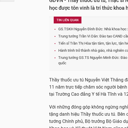
GDVN - Thầy thuốc ưu tú, Thạc sĩ 
học được tôn vinh là trí thức khoa
TIN LIÊN QUAN
GS.TSKH Nguyễn Đình Đức: Nhà khoa học 
Trung tướng Trần Vi Dân: Đào tạo CAND cầ
Tiến sĩ Trần Thị Hòa tận tâm, tận lực, tận 
Hành trình trở thành nhà giáo, nhà nghiên
Trung tướng GS.TS Nguyễn Minh Đức: Đào t
quốc
Thầy thuốc ưu tú Nguyễn Việt Thắng đã
11 năm trực tiếp chăm sóc người bệnh 
tại Trường Cao đẳng Y tế Hà Tĩnh và 12
Với những đóng góp không ngừng nghỉ
tặng danh hiệu Thầy thuốc ưu tú. Bên 
tướng Chính phủ, Bộ trưởng Bộ Giáo dục