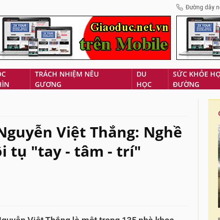
Đường dây n
ÓC
TRÁCH NHIỆM NÊU
DU
SỨC KHỎE H
HÌN
GƯƠNG
HỌC
ĐƯỜNG
Nguyễn Việt Thắng: Nghề
tụ "tay - tâm - trí"