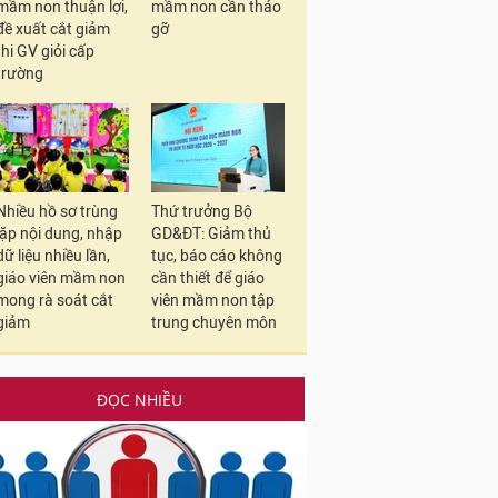
mầm non thuận lợi,
mầm non cần tháo
đề xuất cắt giảm
gỡ
thi GV giỏi cấp
trường
Nhiều hồ sơ trùng
Thứ trưởng Bộ
lặp nội dung, nhập
GD&ĐT: Giảm thủ
dữ liệu nhiều lần,
tục, báo cáo không
giáo viên mầm non
cần thiết để giáo
mong rà soát cắt
viên mầm non tập
giảm
trung chuyên môn
ĐỌC NHIỀU