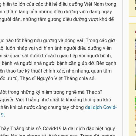
 hiến to lớn của các thế hệ điều dưỡng Việt Nam trong
sinh thầm lặng của những điều dưỡng viên đang ngày
người dân, những tấm gương điều dưỡng vượt khó để
dục nào tốt bằng nêu gương và đóng vai. Trong các giờ
tôi luôn nhập vai với hình ảnh người điều dưỡng viên
 sẽ quan sát được từ cách giao tiếp với người bệnh,
ời bệnh và người nhà người bệnh cần giúp đỡ. Bên cạnh
iên thao tác kỹ thuật chính xác, nhẹ nhàng, quan tâm
ốc ưu tú, Thạc sĩ Nguyễn Việt Thắng chia sẻ.
Một trong những kỷ niệm trong nghề mà Thạc sĩ
Nguyễn Việt Thắng nhớ nhất là khoảng thời gian khó
khăn khi cả nước cùng chung tay chống
đại dịch Covid-
19
.
Thầy Thắng chia sẻ, Covid-19 là đại dịch đặc biệt nguy