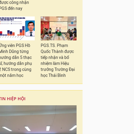
được công nhận
PGS đến nay
Ứng viên PGS Hồ
PGS.TS. Phạm
Minh Dũng từng
Quốc Thành được
hướng dẫn 5 thạc
tiếp nhận và bổ
sĩ, hướng dẫn phụ
nhiệm làm Hiệu
2 NCS trong cùng
trưởng Trường Đại
một năm học
học Thái Bình
TIN HIỆP HỘI