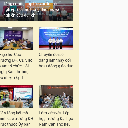
Tăng cường hợp tác với doanh
nghiệp, đối tác trong đào tạo và
nghiên cứu du lịch
Hiệp hội Các
Chuyển đổi số
trường ĐH, CĐ Việt
đang làm thay đổi
Nam tổ chức Hội
hoạt động giáo dục
nghị Ban thường
vụ nhiệm kỳ II
Cần tổng kết mô
Làm việc với Hiệp
hình các trường ĐH
hội, Trường Đại học
trực thuộc Ủy ban
Nam Cần Thơ nêu