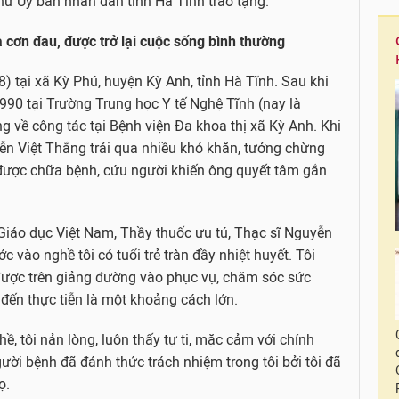
ư Uỷ ban nhân dân tỉnh Hà Tĩnh trao tặng.
a cơn đau, được trở lại cuộc sống bình thường
 tại xã Kỳ Phú, huyện Kỳ Anh, tỉnh Hà Tĩnh. Sau khi
990 tại Trường Trung học Y tế Nghệ Tĩnh (nay là
 về công tác tại Bệnh viện Đa khoa thị xã Kỳ Anh. Khi
n Việt Thắng trải qua nhiều khó khăn, tưởng chừng
ược chữa bệnh, cứu người khiến ông quyết tâm gắn
 Giáo dục Việt Nam, Thầy thuốc ưu tú, Thạc sĩ Nguyễn
c vào nghề tôi có tuổi trẻ tràn đầy nhiệt huyết. Tôi
ược trên giảng đường vào phục vụ, chăm sóc sức
 đến thực tiễn là một khoảng cách lớn.
, tôi nản lòng, luôn thấy tự ti, mặc cảm với chính
ời bệnh đã đánh thức trách nhiệm trong tôi bởi tôi đã
ọ.