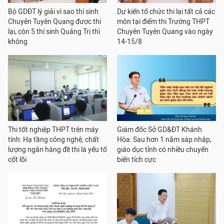
Bộ GDĐT lý giải vì sao thí sinh
Dự kiến tổ chức thi lại tất cả các
Chuyên Tuyên Quang được thi
môn tại điểm thi Trường THPT
lại, còn 5 thí sinh Quảng Trị thì
Chuyên Tuyên Quang vào ngày
không
14-15/8
Thi tốt nghiệp THPT trên máy
Giám đốc Sở GD&ĐT Khánh
tính: Hạ tầng công nghệ, chất
Hòa: Sau hơn 1 năm sáp nhập,
lượng ngân hàng đề thi là yếu tố
giáo dục tỉnh có nhiều chuyển
cốt lõi
biến tích cực