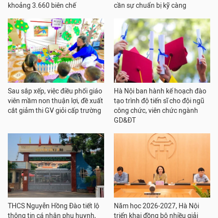
khoảng 3.660 biên chế
cần sự chuẩn bị kỹ càng
Sau sắp xếp, việc điều phối giáo
Hà Nội ban hành kế hoạch đào
viên mầm non thuận lợi, đề xuất
tạo trình độ tiến sĩ cho đội ngũ
cắt giảm thi GV giỏi cấp trường
công chức, viên chức ngành
GD&ĐT
THCS Nguyễn Hồng Đào tiết lộ
Năm học 2026-2027, Hà Nội
thông tin cá nhân phụ huynh,
triển khai đồng bộ nhiều giải