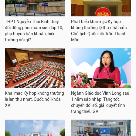
THPT Nguyễn Thái Bình thay
Phát biểu khai mạc Kỳ họp
đổi đồng phục nam sinh lớp 10,
không thường lệ thứ nhất của
phụ huynh băn khoăn, hiệu
Chủ tịch Quốc hội Trần Thanh
trưởng nói gì?
Mẫn
Khai mạc Kỳ họp không thường
Ngành Giáo dục Vĩnh Long sau
lệ lần thứ nhất, Quốc hội khóa
1 năm sáp nhập: Tăng tốc
XVI
chuyển đổi số, giải quyết tình
trạng thiếu GV