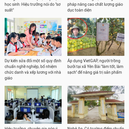
học sinh: Hiệu trưởng nói do "sơ
pháp nâng cao chất lượng giáo
suất"
dục toàn diện
Dự kiến sửa đổi một số quy định
Áp dụng VietGAP, người trồng
chuẩn nghề nghiệp, bổ nhiệm
bưởi tại xã Yên Bài "làm tốt, làm
chức danh và xếp lương với nhà
sạch" để nâng giá trị sản phẩm
giáo
Hiệu trưởng, chuyên gia góp ý
Nghệ An: Có trường điểm chuẩn