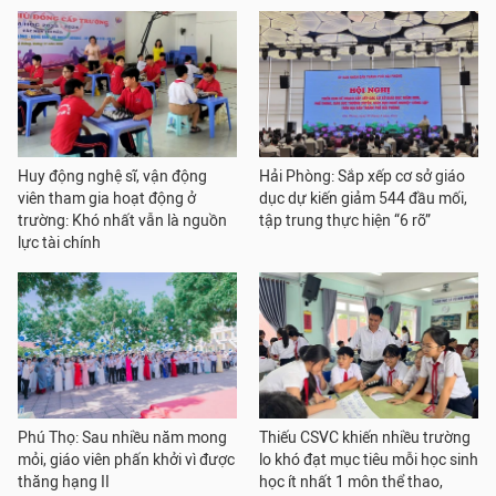
Huy động nghệ sĩ, vận động
Hải Phòng: Sắp xếp cơ sở giáo
viên tham gia hoạt động ở
dục dự kiến giảm 544 đầu mối,
trường: Khó nhất vẫn là nguồn
tập trung thực hiện “6 rõ”
lực tài chính
Phú Thọ: Sau nhiều năm mong
Thiếu CSVC khiến nhiều trường
mỏi, giáo viên phấn khởi vì được
lo khó đạt mục tiêu mỗi học sinh
thăng hạng II
học ít nhất 1 môn thể thao,