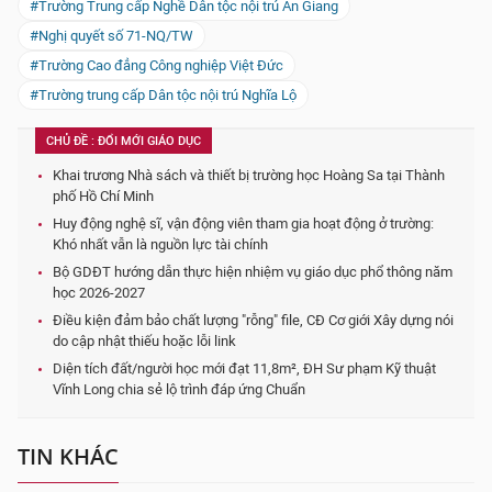
#Trường Trung cấp Nghề Dân tộc nội trú An Giang
#Nghị quyết số 71-NQ/TW
#Trường Cao đẳng Công nghiệp Việt Đức
#Trường trung cấp Dân tộc nội trú Nghĩa Lộ
CHỦ ĐỀ : ĐỔI MỚI GIÁO DỤC
Khai trương Nhà sách và thiết bị trường học Hoàng Sa tại Thành
phố Hồ Chí Minh
Huy động nghệ sĩ, vận động viên tham gia hoạt động ở trường:
Khó nhất vẫn là nguồn lực tài chính
Bộ GDĐT hướng dẫn thực hiện nhiệm vụ giáo dục phổ thông năm
học 2026-2027
Điều kiện đảm bảo chất lượng "rỗng" file, CĐ Cơ giới Xây dựng nói
do cập nhật thiếu hoặc lỗi link
Diện tích đất/người học mới đạt 11,8m², ĐH Sư phạm Kỹ thuật
Vĩnh Long chia sẻ lộ trình đáp ứng Chuẩn
TIN KHÁC