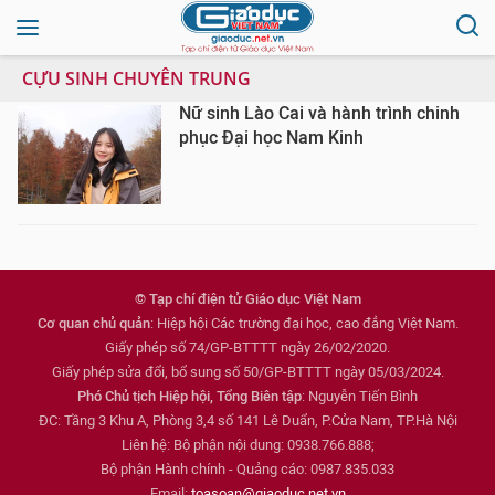
CỰU SINH CHUYÊN TRUNG
Nữ sinh Lào Cai và hành trình chinh
phục Đại học Nam Kinh
© Tạp chí điện tử Giáo dục Việt Nam
Cơ quan chủ quản
: Hiệp hội Các trường đại học, cao đẳng Việt Nam.
Giấy phép số 74/GP-BTTTT ngày 26/02/2020.
Giấy phép sửa đổi, bổ sung số 50/GP-BTTTT ngày 05/03/2024.
Phó Chủ tịch Hiệp hội, Tổng Biên tập
: Nguyễn Tiến Bình
ĐC: Tầng 3 Khu A, Phòng 3,4 số 141 Lê Duẩn, P.Cửa Nam, TP.Hà Nội
Liên hệ: Bộ phận nội dung: 0938.766.888;
Bộ phận Hành chính - Quảng cáo: 0987.835.033
Email:
toasoan@giaoduc.net.vn