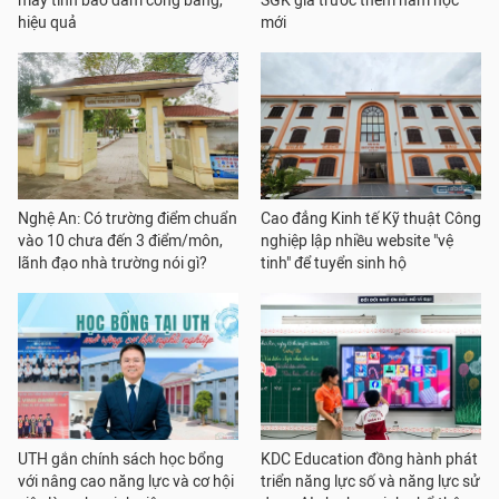
máy tính bảo đảm công bằng,
SGK giả trước thềm năm học
hiệu quả
mới
Nghệ An: Có trường điểm chuẩn
Cao đẳng Kinh tế Kỹ thuật Công
vào 10 chưa đến 3 điểm/môn,
nghiệp lập nhiều website "vệ
lãnh đạo nhà trường nói gì?
tinh" để tuyển sinh hộ
UTH gắn chính sách học bổng
KDC Education đồng hành phát
với nâng cao năng lực và cơ hội
triển năng lực số và năng lực sử