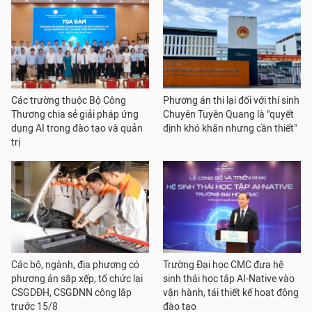
Các trường thuộc Bộ Công
Phương án thi lại đối với thí sinh
Thương chia sẻ giải pháp ứng
Chuyên Tuyên Quang là "quyết
dụng AI trong đào tạo và quản
định khó khăn nhưng cần thiết"
trị
Các bộ, ngành, địa phương có
Trường Đại học CMC đưa hệ
phương án sắp xếp, tổ chức lại
sinh thái học tập AI-Native vào
CSGDĐH, CSGDNN công lập
vận hành, tái thiết kế hoạt động
trước 15/8
đào tạo