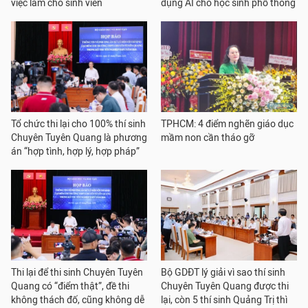
việc làm cho sinh viên
dụng AI cho học sinh phổ thông
Tổ chức thi lại cho 100% thí sinh
TPHCM: 4 điểm nghẽn giáo dục
Chuyên Tuyên Quang là phương
mầm non cần tháo gỡ
án “hợp tình, hợp lý, hợp pháp”
Thi lại để thi sinh Chuyên Tuyên
Bộ GDĐT lý giải vì sao thí sinh
Quang có “điểm thật”, đề thi
Chuyên Tuyên Quang được thi
không thách đố, cũng không dễ
lại, còn 5 thí sinh Quảng Trị thì