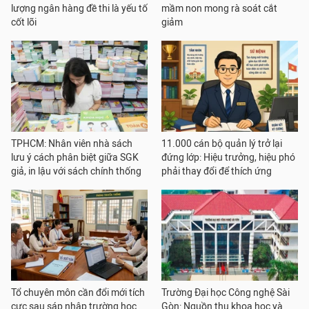
lượng ngân hàng đề thi là yếu tố
mầm non mong rà soát cắt
cốt lõi
giảm
TPHCM: Nhân viên nhà sách
11.000 cán bộ quản lý trở lại
lưu ý cách phân biệt giữa SGK
đứng lớp: Hiệu trưởng, hiệu phó
giả, in lậu với sách chính thống
phải thay đổi để thích ứng
Tổ chuyên môn cần đổi mới tích
Trường Đại học Công nghệ Sài
cực sau sáp nhập trường học
Gòn: Nguồn thu khoa học và