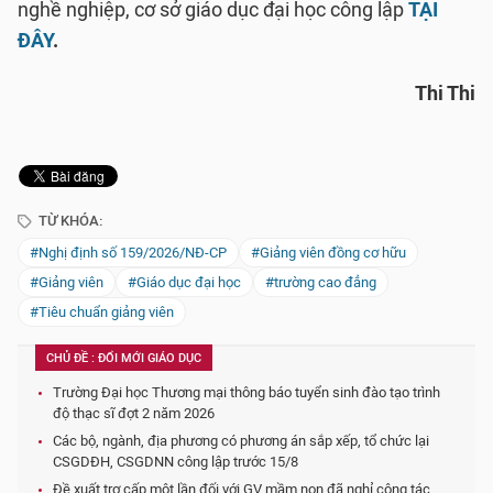
nghề nghiệp, cơ sở giáo dục đại học công lập
TẠI
ĐÂY
.
Thi Thi
TỪ KHÓA:
#Nghị định số 159/2026/NĐ-CP
#Giảng viên đồng cơ hữu
#Giảng viên
#Giáo dục đại học
#trường cao đẳng
#Tiêu chuẩn giảng viên
CHỦ ĐỀ : ĐỔI MỚI GIÁO DỤC
Trường Đại học Thương mại thông báo tuyển sinh đào tạo trình
độ thạc sĩ đợt 2 năm 2026
Các bộ, ngành, địa phương có phương án sắp xếp, tổ chức lại
CSGDĐH, CSGDNN công lập trước 15/8
Đề xuất trợ cấp một lần đối với GV mầm non đã nghỉ công tác