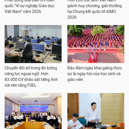
Phát động Giải Báo chí toàn
Hơn 200 học sinh Việt Nam
quốc “Vì sự nghiệp Giáo dục
giành huy chương, giải thưởng
Việt Nam” năm 2026
tại Chung kết quốc tế AIMO
2026
Chuyển đổi số trong đo lường
Bảo đảm ngày khai giảng thực
năng lực ngoại ngữ: Hơn
sự là ngày hội của học sinh và
83.000 GV khảo sát tiếng Anh
giáo viên
với nền tảng FSEL