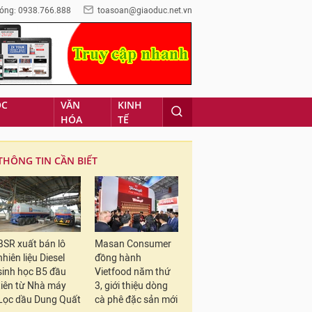
óng: 0938.766.888
toasoan@giaoduc.net.vn
ỌC
VĂN
KINH
HÓA
TẾ
THÔNG TIN CẦN BIẾT
BSR xuất bán lô
Masan Consumer
nhiên liệu Diesel
đồng hành
sinh học B5 đầu
Vietfood năm thứ
tiên từ Nhà máy
3, giới thiệu dòng
Lọc dầu Dung Quất
cà phê đặc sản mới