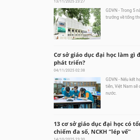
13/11/2025 23:27
GDVN - Trong 5 nă
trưởng về tổng th
Cơ sở giáo dục đại học làm gì 
phát triển?
04/11/2025 02:38
GDVN - Nếu kết hợ
tiễn, Việt Nam sẽ
nước.
13 cơ sở giáo dục đại học có t
chiếm đa số, NCKH “lép vế”
14/10/2025 23:30