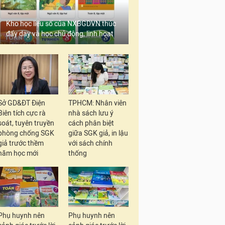
Kho học liệu số của NXBGDVN thúc
đẩy dạy và học chủ động, linh hoạt
Sở GD&ĐT Điện
TPHCM: Nhân viên
Biên tích cực rà
nhà sách lưu ý
soát, tuyên truyền
cách phân biệt
phòng chống SGK
giữa SGK giả, in lậu
giả trước thềm
với sách chính
năm học mới
thống
Phụ huynh nên
Phụ huynh nên