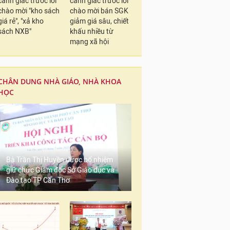
cảnh giác trước lời
cảnh giác trước lời
chào mời "kho sách
chào mời bán SGK
giá rẻ", "xả kho
giảm giá sâu, chiết
sách NXB"
khấu nhiều từ
mạng xã hội
CHÂN DUNG NHÀ GIÁO, NHÀ KHOA
HỌC
Bà Trần Thị Huyền được bổ nhiệm
giữ chức Giám đốc Sở Giáo dục và
Đào tạo TP Cần Thơ