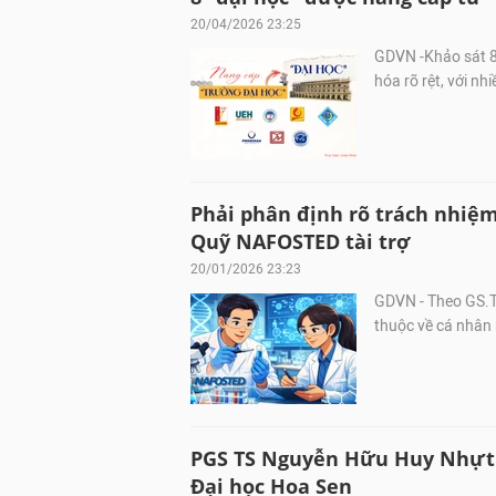
20/04/2026 23:25
GDVN -Khảo sát 8
hóa rõ rệt, với nh
Phải phân định rõ trách nhiệm
Quỹ NAFOSTED tài trợ
20/01/2026 23:23
GDVN - Theo GS.T
thuộc về cá nhân n
PGS TS Nguyễn Hữu Huy Nhựt
Đại học Hoa Sen