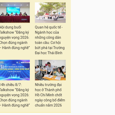
Nội dung buổi
Quan hệ quốc tế -
Talkshow “Đăng ký
Ngành học của
nguyện vọng 2026:
những công dân
Chọn đúng ngành
toàn cầu: Cơ hội
– Hành đúng nghề”
bứt phá tại Trường
Đại học Thái Bình
14h chiều 8/7:
Nhiều trường đại
Talkshow “Đăng ký
học ở Thành phố
nguyện vọng 2026:
Hồ Chí Minh chốt
Chọn đúng ngành
ngày công bố điểm
– Hành đúng nghề”
chuẩn năm 2026