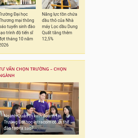
Trường Đại học
Năng lực tồn chứa
Thương mại thông
dầu thô của Nhà
báo tuyển sinh đào
máy Lọc dầu Dung
tạo trình độ tiến sĩ
Quất tăng thêm
đợt tháng 10 năm
12,5%
2026
TƯ VẤN CHỌN TRƯỜNG – CHỌN
NGÀNH
Ngành Quản trị kinh doanh tại
Trường Đại học Intracom có lợi thế
đào tạo ra sao?