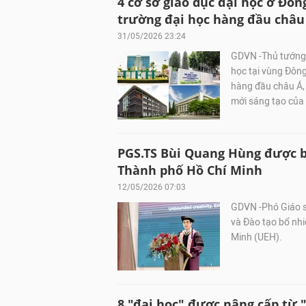
4 cơ sở giáo dục đại học ở Đ
trường đại học hàng đầu châu
31/05/2026 23:24
GDVN -Thủ tướng C
học tại vùng Đông
hàng đầu châu Á, 
mới sáng tạo của
PGS.TS Bùi Quang Hùng được b
Thành phố Hồ Chí Minh
12/05/2026 07:03
GDVN -Phó Giáo s
và Đào tạo bổ nh
Minh (UEH).
8 "đại học" được nâng cấp từ 