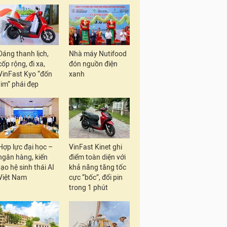
Dáng thanh lịch,
Nhà máy Nutifood
cốp rộng, đi xa,
đón nguồn điện
VinFast Kyo “đốn
xanh
tim” phái đẹp
Hợp lực đại học –
VinFast Kinet ghi
ngân hàng, kiến
điểm toàn diện với
tạo hệ sinh thái AI
khả năng tăng tốc
Việt Nam
cực “bốc”, đổi pin
trong 1 phút