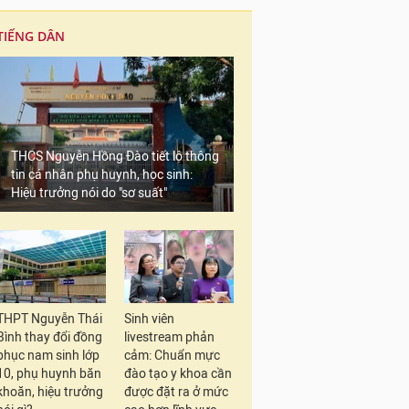
TIẾNG DÂN
THCS Nguyễn Hồng Đào tiết lộ thông
tin cá nhân phụ huynh, học sinh:
Hiệu trưởng nói do "sơ suất"
THPT Nguyễn Thái
Sinh viên
Bình thay đổi đồng
livestream phản
phục nam sinh lớp
cảm: Chuẩn mực
10, phụ huynh băn
đào tạo y khoa cần
khoăn, hiệu trưởng
được đặt ra ở mức