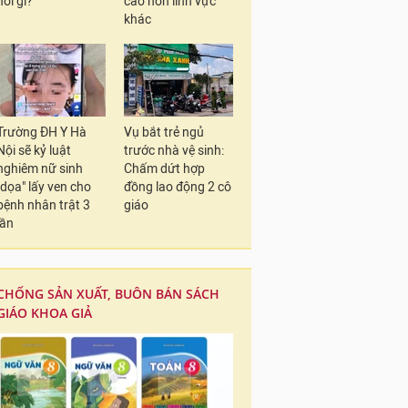
nói gì?
cao hơn lĩnh vực
khác
Trường ĐH Y Hà
Vụ bắt trẻ ngủ
Nội sẽ kỷ luật
trước nhà vệ sinh:
nghiêm nữ sinh
Chấm dứt hợp
"dọa" lấy ven cho
đồng lao động 2 cô
bệnh nhân trật 3
giáo
lần
CHỐNG SẢN XUẤT, BUÔN BÁN SÁCH
GIÁO KHOA GIẢ