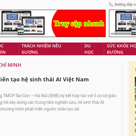
Đường dây n
ÓC
TRÁCH NHIỆM NÊU
DU
SỨC KHỎE H
HÌN
GƯƠNG
HỌC
ĐƯỜNG
CHÍ MINH
iến tạo hệ sinh thái AI Việt Nam
 TMCP Sài Gòn – Hà Nội (SHB) ký kết hợp tác với 5 cơ sở giáo
g tới xây dựng các trung tâm nghiên cứu, hệ sinh thái AI
hương trình phát triển nguồn nhân lực số.