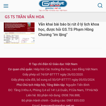
GS TS TRẦN VÂN HOA
Vẫn khai bài báo bị rút ở lý lịch khoa
học, được hỏi GS.TS Phạm Hồng
Chương "im lặng"
© Tạp chí điện tử Giáo dục Việt Nam
Cơ quan chủ quản
: Hiệp hội Các trường đại học, cao đẳng Việt Nam.
Giấy phép số 74/GP-BTTTT ngày 26/02/2020.
Giấy phép sửa đổi, bổ sung số 50/GP-BTTTT ngày 05/03/2024.
Phó Chủ tịch Hiệp hội, Tổng Biên tập
: Nguyễn Tiến Bình
ĐC: Tầng 3 Khu A, Phòng 3,4 số 141 Lê Duẩn, P.Cửa Nam, TP.Hà Nội
Liên hệ: Bộ phận nội dung: 0938.766.888;
Bộ phận Hành chính - Quảng cáo: 0987.835.033
Email:
toasoan@giaoduc.net.vn