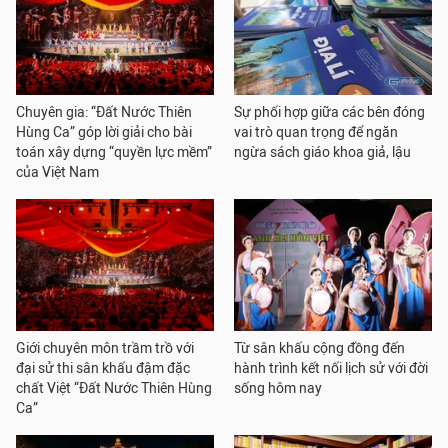
Chuyên gia: “Đất Nước Thiên
Sự phối hợp giữa các bên đóng
Hùng Ca” góp lời giải cho bài
vai trò quan trọng để ngăn
toán xây dựng “quyền lực mềm”
ngừa sách giáo khoa giả, lậu
của Việt Nam
Giới chuyên môn trầm trồ với
Từ sân khấu cộng đồng đến
đại sử thi sân khấu đậm đặc
hành trình kết nối lịch sử với đời
chất Việt “Đất Nước Thiên Hùng
sống hôm nay
Ca”