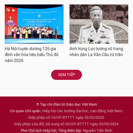
Hà Nội tuyên dương 126 gia
Anh hùng Lực lượng vũ trang
đình văn hóa tiêu biểu Thủ đô
nhân dân La Văn Cầu từ trần
năm 2026
XEM TIẾP
© Tạp chí điện tử Giáo dục Việt Nam
Cơ quan chủ quản
: Hiệp hội Các trường đại học, cao đẳng Việt Nam.
Giấy phép số 74/GP-BTTTT ngày 26/02/2020.
Giấy phép sửa đổi, bổ sung số 50/GP-BTTTT ngày 05/03/2024.
Phó Chủ tịch Hiệp hội, Tổng Biên tập
: Nguyễn Tiến Bình