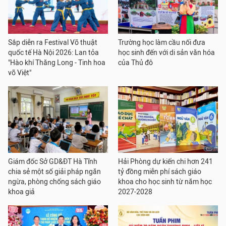
Sắp diễn ra Festival Võ thuật
Trường học làm cầu nối đưa
quốc tế Hà Nội 2026: Lan tỏa
học sinh đến với di sản văn hóa
"Hào khí Thăng Long - Tinh hoa
của Thủ đô
võ Việt"
Giám đốc Sở GD&ĐT Hà Tĩnh
Hải Phòng dự kiến chi hơn 241
chia sẻ một số giải pháp ngăn
tỷ đồng miễn phí sách giáo
ngừa, phòng chống sách giáo
khoa cho học sinh từ năm học
khoa giả
2027-2028