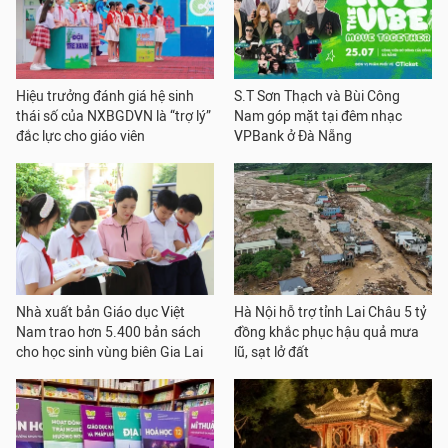
Hiệu trưởng đánh giá hệ sinh
S.T Sơn Thạch và Bùi Công
thái số của NXBGDVN là “trợ lý”
Nam góp mặt tại đêm nhạc
đắc lực cho giáo viên
VPBank ở Đà Nẵng
Nhà xuất bản Giáo dục Việt
Hà Nội hỗ trợ tỉnh Lai Châu 5 tỷ
Nam trao hơn 5.400 bản sách
đồng khắc phục hậu quả mưa
cho học sinh vùng biên Gia Lai
lũ, sạt lở đất