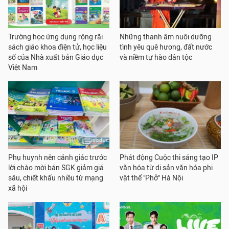
Trường học ứng dụng rộng rãi
Những thanh âm nuôi dưỡng
sách giáo khoa điện tử, học liệu
tình yêu quê hương, đất nước
số của Nhà xuất bản Giáo dục
và niềm tự hào dân tộc
Việt Nam
Phụ huynh nên cảnh giác trước
Phát động Cuộc thi sáng tạo IP
lời chào mời bán SGK giảm giá
văn hóa từ di sản văn hóa phi
sâu, chiết khấu nhiều từ mạng
vật thể "Phở" Hà Nội
xã hội