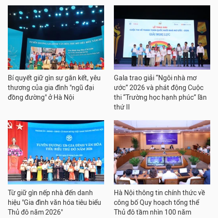
Bí quyết giữ gìn sự gắn kết, yêu
Gala trao giải “Ngôi nhà mơ
thương của gia đình "ngũ đại
ước” 2026 và phát động Cuộc
đồng đường" ở Hà Nội
thi “Trường học hạnh phúc” lần
thứ II
Từ giữ gìn nếp nhà đến danh
Hà Nội thông tin chính thức về
hiệu "Gia đình văn hóa tiêu biểu
công bố Quy hoạch tổng thể
Thủ đô năm 2026"
Thủ đô tầm nhìn 100 năm