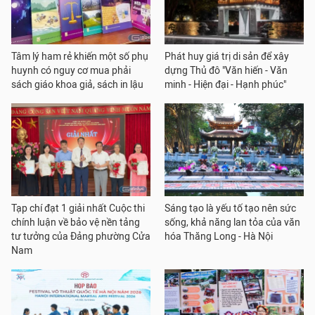
Tâm lý ham rẻ khiến một số phụ
Phát huy giá trị di sản để xây
huynh có nguy cơ mua phải
dựng Thủ đô "Văn hiến - Văn
sách giáo khoa giả, sách in lậu
minh - Hiện đại - Hạnh phúc"
Tạp chí đạt 1 giải nhất Cuộc thi
Sáng tạo là yếu tố tạo nên sức
chính luận về bảo vệ nền tảng
sống, khả năng lan tỏa của văn
tư tưởng của Đảng phường Cửa
hóa Thăng Long - Hà Nội
Nam