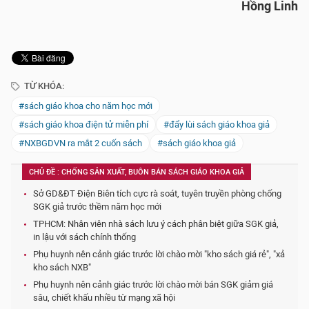
Hồng Linh
TỪ KHÓA:
#sách giáo khoa cho năm học mới
#sách giáo khoa điện tử miễn phí
#đẩy lùi sách giáo khoa giả
#NXBGDVN ra mắt 2 cuốn sách
#sách giáo khoa giả
CHỦ ĐỀ : CHỐNG SẢN XUẤT, BUÔN BÁN SÁCH GIÁO KHOA GIẢ
Sở GD&ĐT Điện Biên tích cực rà soát, tuyên truyền phòng chống
SGK giả trước thềm năm học mới
TPHCM: Nhân viên nhà sách lưu ý cách phân biệt giữa SGK giả,
in lậu với sách chính thống
Phụ huynh nên cảnh giác trước lời chào mời "kho sách giá rẻ", "xả
kho sách NXB"
Phụ huynh nên cảnh giác trước lời chào mời bán SGK giảm giá
sâu, chiết khấu nhiều từ mạng xã hội