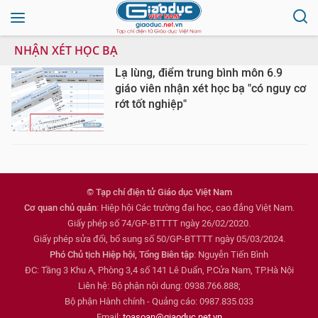
NHẬN XÉT HỌC BẠ
Lạ lùng, điểm trung bình môn 6.9
giáo viên nhận xét học bạ "có nguy cơ
rớt tốt nghiệp"
© Tạp chí điện tử Giáo dục Việt Nam
Cơ quan chủ quản
: Hiệp hội Các trường đại học, cao đẳng Việt Nam.
Giấy phép số 74/GP-BTTTT ngày 26/02/2020.
Giấy phép sửa đổi, bổ sung số 50/GP-BTTTT ngày 05/03/2024.
Phó Chủ tịch Hiệp hội, Tổng Biên tập
: Nguyễn Tiến Bình
ĐC: Tầng 3 Khu A, Phòng 3,4 số 141 Lê Duẩn, P.Cửa Nam, TP.Hà Nội
Liên hệ: Bộ phận nội dung: 0938.766.888;
Bộ phận Hành chính - Quảng cáo: 0987.835.033
Email:
toasoan@giaoduc.net.vn