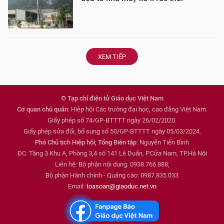
XEM TIẾP
© Tạp chí điện tử Giáo dục Việt Nam
Cơ quan chủ quản
: Hiệp hội Các trường đại học, cao đẳng Việt Nam.
Giấy phép số 74/GP-BTTTT ngày 26/02/2020.
Giấy phép sửa đổi, bổ sung số 50/GP-BTTTT ngày 05/03/2024.
Phó Chủ tịch Hiệp hội, Tổng Biên tập
: Nguyễn Tiến Bình
ĐC: Tầng 3 Khu A, Phòng 3,4 số 141 Lê Duẩn, P.Cửa Nam, TP.Hà Nội
Liên hệ: Bộ phận nội dung: 0938.766.888;
Bộ phận Hành chính - Quảng cáo: 0987.835.033
Email:
toasoan@giaoduc.net.vn