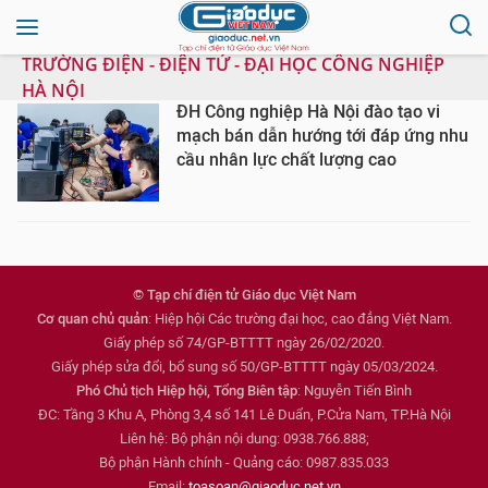
TRƯỜNG ĐIỆN - ĐIỆN TỬ - ĐẠI HỌC CÔNG NGHIỆP
HÀ NỘI
ĐH Công nghiệp Hà Nội đào tạo vi
mạch bán dẫn hướng tới đáp ứng nhu
cầu nhân lực chất lượng cao
© Tạp chí điện tử Giáo dục Việt Nam
Cơ quan chủ quản
: Hiệp hội Các trường đại học, cao đẳng Việt Nam.
Giấy phép số 74/GP-BTTTT ngày 26/02/2020.
Giấy phép sửa đổi, bổ sung số 50/GP-BTTTT ngày 05/03/2024.
Phó Chủ tịch Hiệp hội, Tổng Biên tập
: Nguyễn Tiến Bình
ĐC: Tầng 3 Khu A, Phòng 3,4 số 141 Lê Duẩn, P.Cửa Nam, TP.Hà Nội
Liên hệ: Bộ phận nội dung: 0938.766.888;
Bộ phận Hành chính - Quảng cáo: 0987.835.033
Email:
toasoan@giaoduc.net.vn