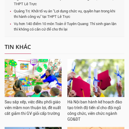
THPT Lê Trực
Quảng Trị: Khởi tố vụ án "Lợi dụng chức vụ, quyền hạn trong khi
thi hành công vụ" tại THPT Lê Trực
Vụ hơn 140 điểm 10 môn Toán ở Tuyên Quang: Thí sinh gian lận
thì không có căn cứ để cho thi lại
TIN KHÁC
Sau sắp xếp, việc điều phối giáo
Hà Nội ban hành kế hoạch đào
viên mầm non thuận lợi, đề xuất
tạo trình độ tiến sĩ cho đội ngũ
cắt giảm thi GV giỏi cấp trường
công chức, viên chức ngành
GD&ĐT