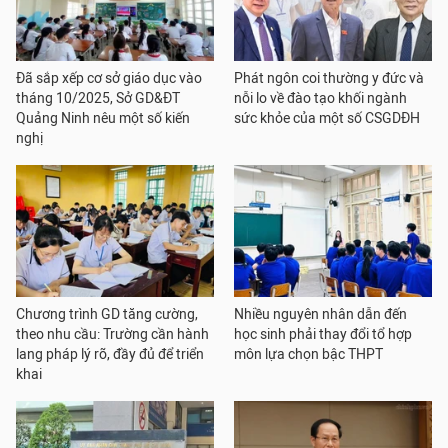
Đã sắp xếp cơ sở giáo dục vào
Phát ngôn coi thường y đức và
tháng 10/2025, Sở GD&ĐT
nỗi lo về đào tạo khối ngành
Quảng Ninh nêu một số kiến
sức khỏe của một số CSGDĐH
nghị
Chương trình GD tăng cường,
Nhiều nguyên nhân dẫn đến
theo nhu cầu: Trường cần hành
học sinh phải thay đổi tổ hợp
lang pháp lý rõ, đầy đủ để triển
môn lựa chọn bậc THPT
khai