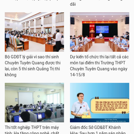
dãi
Bộ GDĐT lý giải vì sao thí sinh
Dự kiến tổ chức thi lại tất cả các
Chuyên Tuyên Quang được thi
môn tại điểm thi Trường THPT
lại, còn 5 thí sinh Quảng Trị thì
Chuyên Tuyên Quang vào ngày
không
14-15/8
Thi tốt nghiệp THPT trên máy
Giám đốc Sở GD&ĐT Khánh
tính: Hạ tầng công nghệ, chất
Hòa: Sau hơn 1 năm sáp nhập,