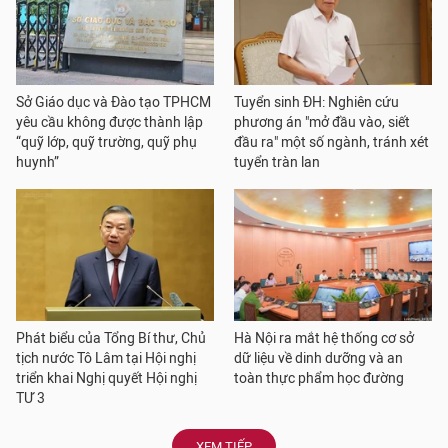
Sở Giáo dục và Đào tạo TPHCM
Tuyển sinh ĐH: Nghiên cứu
yêu cầu không được thành lập
phương án "mở đầu vào, siết
“quỹ lớp, quỹ trường, quỹ phụ
đầu ra" một số ngành, tránh xét
huynh”
tuyển tràn lan
Phát biểu của Tổng Bí thư, Chủ
Hà Nội ra mắt hệ thống cơ sở
tịch nước Tô Lâm tại Hội nghị
dữ liệu về dinh dưỡng và an
triển khai Nghị quyết Hội nghị
toàn thực phẩm học đường
TƯ 3
XEM TIẾP