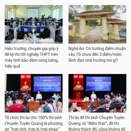
Hiệu trưởng, chuyên gia góp ý
Nghệ An: Có trường điểm chuẩn
để kỳ thi tốt nghiệp THPT trên
vào 10 chưa đến 3 điểm/môn,
máy tính bảo đảm công bằng,
lãnh đạo nhà trường nói gì?
hiệu quả
Tổ chức thi lại cho 100% thí sinh
Thi lại để thi sinh Chuyên Tuyên
Chuyên Tuyên Quang là phương
Quang có “điểm thật”, đề thi
án “hợp tình, hợp lý, hợp pháp”
không thách đố, cũng không dễ