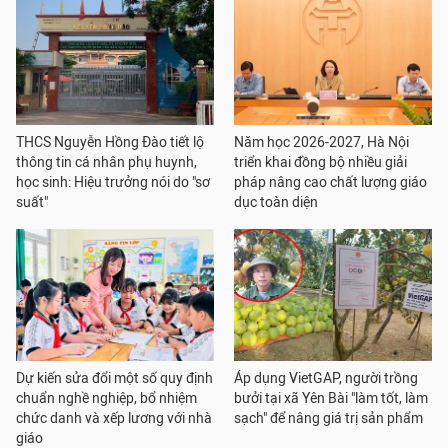
THCS Nguyễn Hồng Đào tiết lộ
Năm học 2026-2027, Hà Nội
thông tin cá nhân phụ huynh,
triển khai đồng bộ nhiều giải
học sinh: Hiệu trưởng nói do "sơ
pháp nâng cao chất lượng giáo
suất"
dục toàn diện
Dự kiến sửa đổi một số quy định
Áp dụng VietGAP, người trồng
chuẩn nghề nghiệp, bổ nhiệm
bưởi tại xã Yên Bài "làm tốt, làm
chức danh và xếp lương với nhà
sạch" để nâng giá trị sản phẩm
giáo