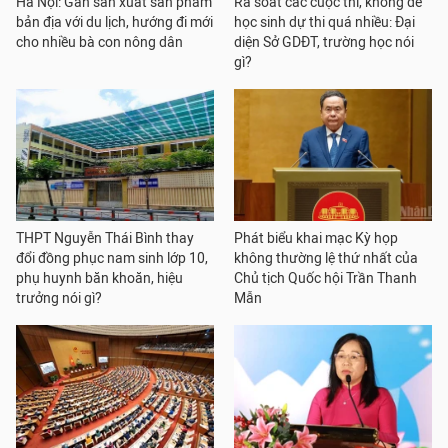
Hà Nội: Gắn sản xuất sản phẩm
Rà soát các cuộc thi, không để
bản địa với du lịch, hướng đi mới
học sinh dự thi quá nhiều: Đại
cho nhiều bà con nông dân
diện Sở GDĐT, trường học nói
gì?
THPT Nguyễn Thái Bình thay
Phát biểu khai mạc Kỳ họp
đổi đồng phục nam sinh lớp 10,
không thường lệ thứ nhất của
phụ huynh băn khoăn, hiệu
Chủ tịch Quốc hội Trần Thanh
trưởng nói gì?
Mẫn