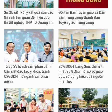
Sở GD&ĐT xử lý kết quả của các
Đổi tên Ban Tuyên giáo và Dân
thí sinh liên quan đến tiêu cực
vận Trung ương thành Ban
thi tốt nghiệp THPT ở Quảng Trị
Tuyên giáo Trung ương
Từ vụ SV livestream phản cảm:
Sở GD&ĐT Lạng Sơn: Giảm ít
Cần siết đào tạo y khoa, tránh
nhất 30% đầu mối cơ sở giáo
CSGDĐH mở ngành xa rời sứ
dục, sử dụng hiệu quả nguồn
mệnh
nhân lực