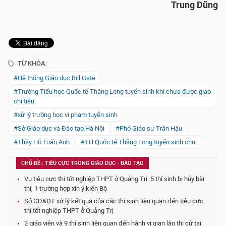
Trung Dũng
TỪ KHÓA:
#Hệ thống Giáo dục Bill Gate
#Trường Tiểu học Quốc tế Thăng Long tuyển sinh khi chưa được giao
chỉ tiêu
#xử lý trường học vi phạm tuyển sinh
#Sở Giáo dục và Đào tạo Hà Nội
#Phó Giáo sư Trần Hậu
#Thầy Hồ Tuấn Anh
#TH Quốc tế Thăng Long tuyển sinh chui
CHỦ ĐỀ : TIÊU CỰC TRONG GIÁO DỤC - ĐÀO TẠO
Vụ tiêu cực thi tốt nghiệp THPT ở Quảng Trị: 5 thí sinh bị hủy bài
thi, 1 trường hợp xin ý kiến Bộ
Sở GD&ĐT xử lý kết quả của các thí sinh liên quan đến tiêu cực
thi tốt nghiệp THPT ở Quảng Trị
2 giáo viên và 9 thí sinh liên quan đến hành vi gian lận thi cử tại