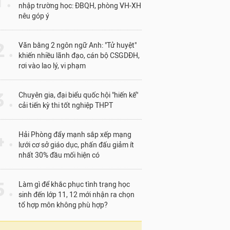
1 .
nhập trường học: ĐBQH, phòng VH-XH
nêu góp ý
 .
Văn bằng 2 ngôn ngữ Anh: "Tử huyệt"
khiến nhiều lãnh đạo, cán bộ CSGDĐH,
rơi vào lao lý, vi phạm
 .
Chuyên gia, đại biểu quốc hội "hiến kế"
cải tiến kỳ thi tốt nghiệp THPT
 .
Hải Phòng đẩy mạnh sắp xếp mạng
lưới cơ sở giáo dục, phấn đấu giảm ít
nhất 30% đầu mối hiện có
 .
Làm gì để khắc phục tình trạng học
sinh đến lớp 11, 12 mới nhận ra chọn
tổ hợp môn không phù hợp?