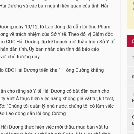
 Hải Dương và các ban ngành liên quan của tỉnh Hải
Dương,ngày 19/12, tờ Lao động đã dẫn lời ông Phạm
ng về trách nhiệm của Sở Y tế. Theo đó, vị Giám đốc
tâm CDC Hải Dương lập kế hoạch mời thầu trình Sở Y tế
 nhân dân tỉnh, Ủy ban nhân dân tỉnh đã báo cáo
với chủ trương này.
 do CDC Hải Dương triển khai” – ông Cường khẳng
uận cho rằng sở Y tế Hải Dương có bật đèn xanh cho
y Việt Á thực hiện việc nâng khống giá vật tư, kit test,
: “Chúng tôi quản lý nhà nước, chúng tôi có làm việc
áo Lao động dẫn lời ông Cường.
Hải Dương thực hiện việc mời thầu, mua bán vật tư