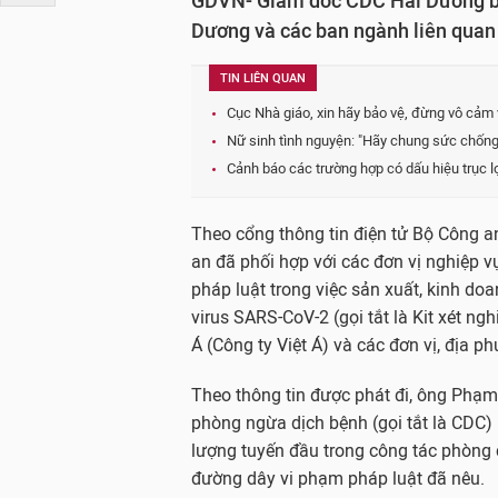
GDVN- Giám đốc CDC Hải Dương bị k
Dương và các ban ngành liên quan 
TIN LIÊN QUAN
Cục Nhà giáo, xin hãy bảo vệ, đừng vô cảm 
Nữ sinh tình nguyện: "Hãy chung sức chống 
Cảnh báo các trường hợp có dấu hiệu trục l
Theo cổng thông tin điện tử Bộ Công a
an đã phối hợp với các đơn vị nghiệp 
pháp luật trong việc sản xuất, kinh doa
virus SARS-CoV-2 (gọi tắt là Kit xét ng
Á (Công ty Việt Á) và các đơn vị, địa p
Theo thông tin được phát đi, ông Phạ
phòng ngừa dịch bệnh (gọi tắt là CDC)
lượng tuyến đầu trong công tác phòng 
đường dây vi phạm pháp luật đã nêu.