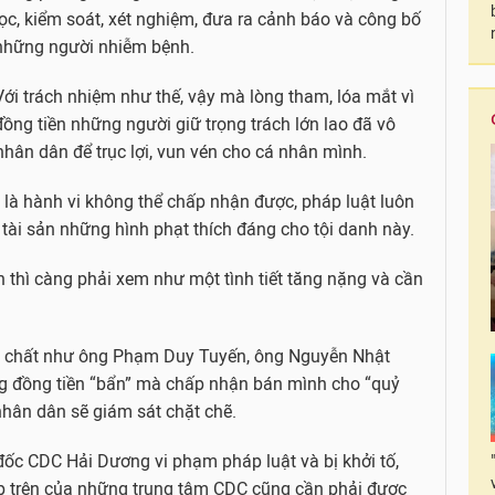
lọc, kiểm soát, xét nghiệm, đưa ra cảnh báo và công bố
những người nhiễm bệnh.
Với trách nhiệm như thế, vậy mà lòng tham, lóa mắt vì
đồng tiền những người giữ trọng trách lớn lao đã vô
hân dân để trục lợi, vun vén cho cá nhân mình.
i là hành vi không thể chấp nhận được, pháp luật luôn
 tài sản những hình phạt thích đáng cho tội danh này.
nh thì càng phải xem như một tình tiết tăng nặng và cần
ến chất như ông Phạm Duy Tuyến, ông Nguyễn Nhật
g đồng tiền “bẩn” mà chấp nhận bán mình cho “quỷ
hân dân sẽ giám sát chặt chẽ.
ốc CDC Hải Dương vi phạm pháp luật và bị khởi tố,
ấp trên của những trung tâm CDC cũng cần phải được