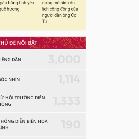
giàu bằng tình yêu
dựng mô hình du
quê hương
lịch cộng đồng của
người đàn ông Cơ
Tu
CHỦ ĐỀ NỔI BẬT
3,000
TIẾNG DÂN
1,114
GÓC NHÌN
1,333
TỪ HỘI TRƯỜNG DIÊN
HỒNG
190
CHỐNG DIỄN BIẾN HÒA
BÌNH