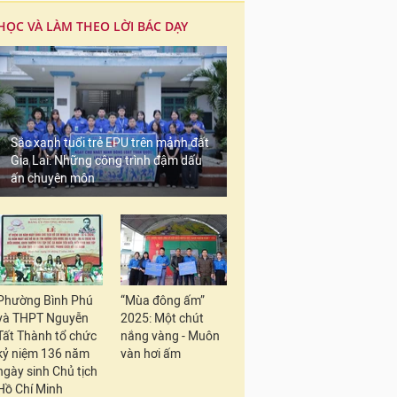
HỌC VÀ LÀM THEO LỜI BÁC DẠY
Sắc xanh tuổi trẻ EPU trên mảnh đất
Gia Lai: Những công trình đậm dấu
ấn chuyên môn
Phường Bình Phú
“Mùa đông ấm”
và THPT Nguyễn
2025: Một chút
Tất Thành tổ chức
nắng vàng - Muôn
kỷ niệm 136 năm
vàn hơi ấm
ngày sinh Chủ tịch
Hồ Chí Minh