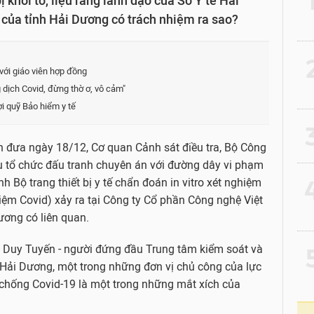
hởi tố, liệu rằng lãnh đạo của Sở Y tế Hải
của tỉnh Hải Dương có trách nhiệm ra sao?
2
với giáo viên hợp đồng
dịch Covid, đừng thờ ơ, vô cảm"
ợi quỹ Bảo hiểm y tế
3
n đưa ngày 18/12, Cơ quan Cảnh sát điều tra, Bộ Công
vụ tổ chức đấu tranh chuyên án với đường dây vi phạm
4
nh Bộ trang thiết bị y tế chẩn đoán in vitro xét nghiệm
hiệm Covid) xảy ra tại Công ty Cổ phần Công nghệ Việt
hương có liên quan.
m Duy Tuyến - người đứng đầu Trung tâm kiểm soát và
5
 Hải Dương, một trong những đơn vị chủ công của lực
chống Covid-19 là một trong những mắt xích của