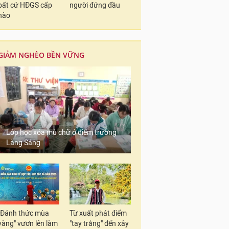
bất cứ HĐGS cấp
người đứng đầu
nào
GIẢM NGHÈO BỀN VỮNG
Lớp học xóa mù chữ ở điểm trường
Làng Sáng
"Đánh thức mùa
Từ xuất phát điểm
vàng" vươn lên làm
"tay trắng" đến xây