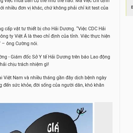
ong việc mua bán cụ thể như thế nào. Mà việc chỉ định
i nhiều đơn vị khác, chứ không phải chỉ kit test của
ung cấp vật tư thiết bị cho Hải Dương. “Việc CDC Hải
ng ty Việt Á là theo chỉ định của tỉnh. Việc thực hiện
” – ông Cường nói.
ờng - Giám đốc Sở Y tế Hải Dương trên báo Lao động
ải chịu trách nhiệm gì!
tại Việt Nam và nhiều tháng gần đây dịch bệnh ngày
g đến sức khỏe, đời sống của người dân, khó khăn