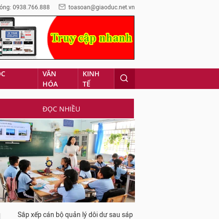
óng: 0938.766.888
toasoan@giaoduc.net.vn
ỌC
VĂN
KINH
HÓA
TẾ
ĐỌC NHIỀU
Sắp xếp cán bộ quản lý dôi dư sau sáp