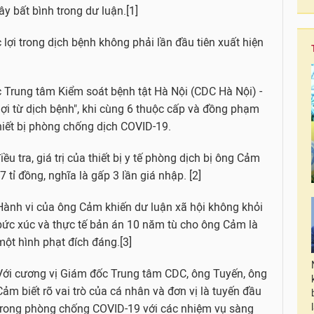
ây bất bình trong dư luận.[1]
lợi trong dịch bệnh không phải lần đầu tiên xuất hiện
rung tâm Kiểm soát bệnh tật Hà Nội (CDC Hà Nội) -
 lợi từ dịch bệnh", khi cùng 6 thuộc cấp và đồng phạm
hiết bị phòng chống dịch COVID-19.
iều tra, giá trị của thiết bị y tế phòng dịch bị ông Cảm
 tỉ đồng, nghĩa là gấp 3 lần giá nhập. [2]
Hành vi của ông Cảm khiến dư luận xã hội không khỏi
bức xúc và thực tế bản án 10 năm tù cho ông Cảm là
một hình phạt đích đáng.[3]
Với cương vị Giám đốc Trung tâm CDC, ông Tuyến, ông
Cảm biết rõ vai trò của cá nhân và đơn vị là tuyến đầu
trong phòng chống COVID-19 với các nhiệm vụ sàng