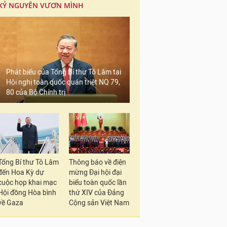
KỶ NGUYÊN VƯƠN MÌNH
Phát biểu của Tổng Bí thư Tô Lâm tại
Hội nghị toàn quốc quán triệt NQ 79,
80 của Bộ Chính trị
Tổng Bí thư Tô Lâm
Thông báo về điện
đến Hoa Kỳ dự
mừng Đại hội đại
cuộc họp khai mạc
biểu toàn quốc lần
Hội đồng Hòa bình
thứ XIV của Đảng
về Gaza
Cộng sản Việt Nam