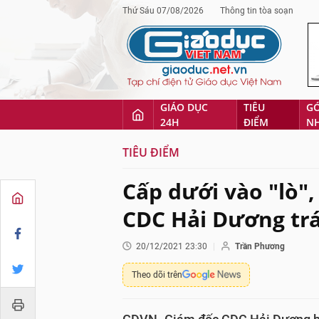
Thứ Sáu 07/08/2026
Thông tin tòa soạn
GIÁO DỤC
TIÊU
G
24H
ĐIỂM
N
TIÊU ĐIỂM
Cấp dưới vào "lò",
CDC Hải Dương trá
20/12/2021 23:30
Trần Phương
Theo dõi trên