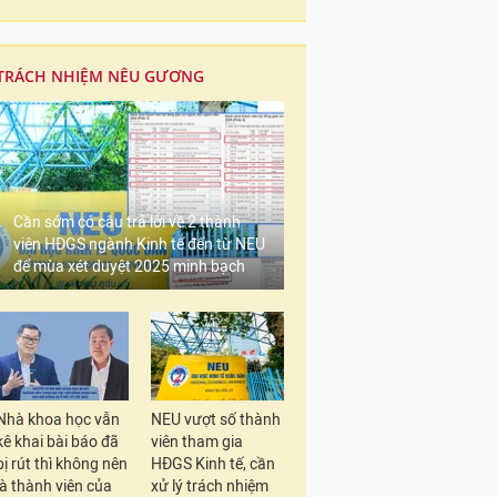
TRÁCH NHIỆM NÊU GƯƠNG
Cần sớm có câu trả lời về 2 thành
viên HĐGS ngành Kinh tế đến từ NEU
để mùa xét duyệt 2025 minh bạch
Nhà khoa học vẫn
NEU vượt số thành
kê khai bài báo đã
viên tham gia
bị rút thì không nên
HĐGS Kinh tế, cần
là thành viên của
xử lý trách nhiệm