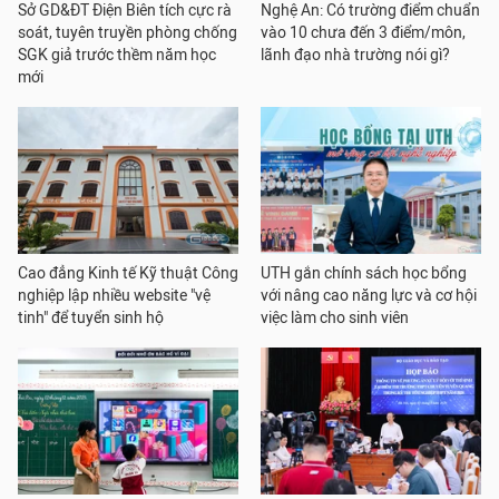
Sở GD&ĐT Điện Biên tích cực rà
Nghệ An: Có trường điểm chuẩn
soát, tuyên truyền phòng chống
vào 10 chưa đến 3 điểm/môn,
SGK giả trước thềm năm học
lãnh đạo nhà trường nói gì?
mới
Cao đẳng Kinh tế Kỹ thuật Công
UTH gắn chính sách học bổng
nghiệp lập nhiều website "vệ
với nâng cao năng lực và cơ hội
tinh" để tuyển sinh hộ
việc làm cho sinh viên