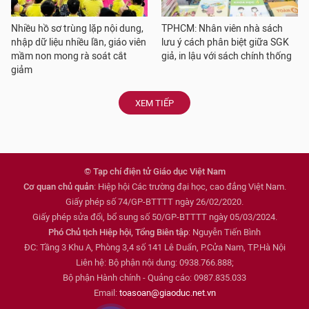
Nhiều hồ sơ trùng lặp nội dung,
TPHCM: Nhân viên nhà sách
nhập dữ liệu nhiều lần, giáo viên
lưu ý cách phân biệt giữa SGK
mầm non mong rà soát cắt
giả, in lậu với sách chính thống
giảm
XEM TIẾP
© Tạp chí điện tử Giáo dục Việt Nam
Cơ quan chủ quản
: Hiệp hội Các trường đại học, cao đẳng Việt Nam.
Giấy phép số 74/GP-BTTTT ngày 26/02/2020.
Giấy phép sửa đổi, bổ sung số 50/GP-BTTTT ngày 05/03/2024.
Phó Chủ tịch Hiệp hội, Tổng Biên tập
: Nguyễn Tiến Bình
ĐC: Tầng 3 Khu A, Phòng 3,4 số 141 Lê Duẩn, P.Cửa Nam, TP.Hà Nội
Liên hệ: Bộ phận nội dung: 0938.766.888;
Bộ phận Hành chính - Quảng cáo: 0987.835.033
Email:
toasoan@giaoduc.net.vn