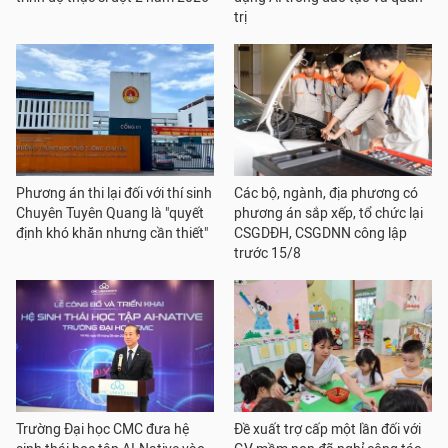
trị
Phương án thi lại đối với thí sinh
Các bộ, ngành, địa phương có
Chuyên Tuyên Quang là "quyết
phương án sắp xếp, tổ chức lại
định khó khăn nhưng cần thiết"
CSGDĐH, CSGDNN công lập
trước 15/8
Trường Đại học CMC đưa hệ
Đề xuất trợ cấp một lần đối với