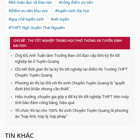
#Bộ Giáo dục và Đào tạo
#cộng điểm ưu tiên
#điểm ưu tiên khu vực
#tuyển sinh đại học
#quy chế tuyển sinh
#xét tuyển
#THPT Ngô Quyền Thái Nguyên
CHỦ ĐỀ : THI TỐT NGHIỆP TRUNG HỌC PHỔ THÔNG VÀ TUYỂN SINH
ĐẠI HỌC
Ông Đỗ Anh Tuấn làm Trưởng Ban chỉ đạo cấp tỉnh kỳ thi tốt
nghiệp lại ở Tuyên Quang
Chi tiết thời gian thi lại kỳ thi tốt nghiệp tại điểm thi Trường THPT
Chuyên Tuyên Quang
Phương án thi lại đối với thí sinh Chuyên Tuyên Quang là "quyết
định khó khăn nhưng cần thiết"
Hiệu trưởng, chuyên gia góp ý để kỳ thi tốt nghiệp THPT trên máy
tính bảo đảm công bằng, hiệu quả
Tổ chức thi lại cho 100% thí sinh Chuyên Tuyên Quang là phương
án “hợp tình, hợp lý, hợp pháp”
TIN KHÁC