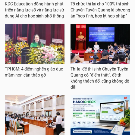
KDC Education đồng hành phát
Tổ chức thi lại cho 100% thí sinh
triển năng lực số và năng lực sử
Chuyên Tuyên Quang là phương
dụng AI cho học sinh phổ thông
án “hợp tình, hợp lý, hợp pháp”
TPHCM: 4 điểm nghẽn giáo dục
Thi lại để thi sinh Chuyên Tuyên
mầm non cần tháo gỡ
Quang có “điểm thật”, đề thi
không thách đố, cũng không dễ
dãi