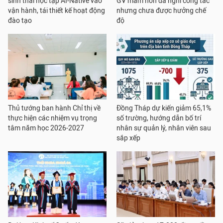
sinh thái học tập AI-Native vào
GV mầm non đã nghỉ công tác
vận hành, tái thiết kế hoạt động
nhưng chưa được hưởng chế
đào tạo
độ
Thủ tướng ban hành Chỉ thị về
Đồng Tháp dự kiến giảm 65,1%
thực hiện các nhiệm vụ trọng
số trường, hướng dẫn bố trí
tâm năm học 2026-2027
nhân sự quản lý, nhân viên sau
sắp xếp