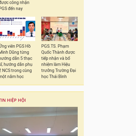
được công nhận
PGS đến nay
Ứng viên PGS Hồ
PGS.TS. Phạm
Minh Dũng từng
Quốc Thành được
hướng dẫn 5 thạc
tiếp nhận và bổ
sĩ, hướng dẫn phụ
nhiệm làm Hiệu
2 NCS trong cùng
trưởng Trường Đại
một năm học
học Thái Bình
TIN HIỆP HỘI