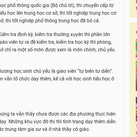
học phổ thông quốc gia (Bộ chủ trì), thi chuyển cấp từ
tiểu học lên trung học cơ sở, thi tốt nghiệp trung học cơ
sở, thi tốt nghiệp phổ thông trung học đã bỏ cả.
Kiểm tra định kỳ, kiểm tra thường xuyên thì phần lớn
giáo viên tự ra đề kiểm tra, kiểm tra học kỳ thì phòng,
sở chỉ ra một số môn được xem là môn chính, chủ yếu
lượng học sinh chủ yếu là giáo viên “tự biên tự diễn”.
n vẫn tổ chức dạy thêm, kể cả với học sinh tiểu học ở
húng ta vẫn thấy chưa được các địa phương thực hiện
 dạy. Những khu vực đô thị thì tình trạng dạy thêm diễn
các trung tâm gia sư và ở nhà thầy cô giáo.