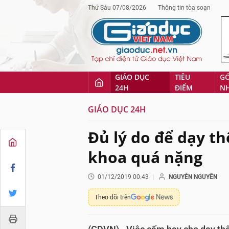
Thứ Sáu 07/08/2026
Thông tin tòa soạn
GIÁO DỤC
TIÊU
G
24H
ĐIỂM
N
GIÁO DỤC 24H
Đủ lý do để dạy th
khoa quá nặng
01/12/2019 00:43
NGUYỄN NGUYÊN
Theo dõi trên