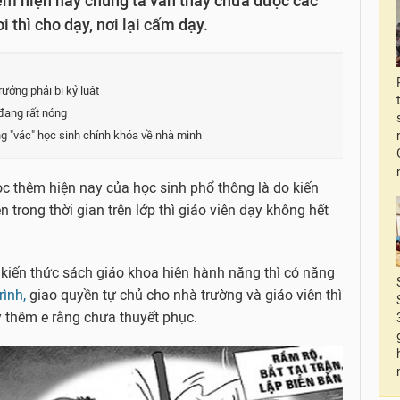
êm hiện nay chúng ta vẫn thấy chưa được các
 thì cho dạy, nơi lại cấm dạy.
ưởng phải bị kỷ luật
đang rất nóng
g "vác" học sinh chính khóa về nhà mình
ọc thêm hiện nay của học sinh phổ thông là do kiến
trong thời gian trên lớp thì giáo viên dạy không hết
kiến thức sách giáo khoa hiện hành nặng thì có nặng
rình,
giao quyền tự chủ cho nhà trường và giáo viên thì
y thêm e rằng chưa thuyết phục.