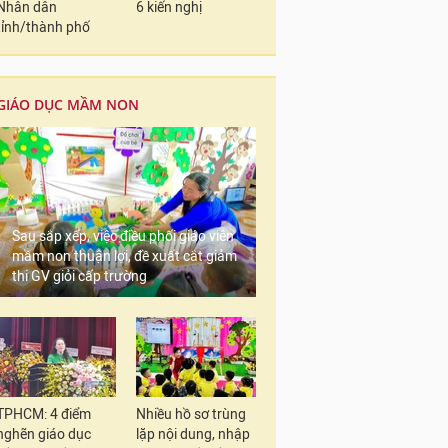
Nhân dân
6 kiến nghị
tỉnh/thành phố
GIÁO DỤC MẦM NON
Sau sắp xếp, việc điều phối giáo viên
mầm non thuận lợi, đề xuất cắt giảm
thi GV giỏi cấp trường
TPHCM: 4 điểm
Nhiều hồ sơ trùng
nghẽn giáo dục
lặp nội dung, nhập