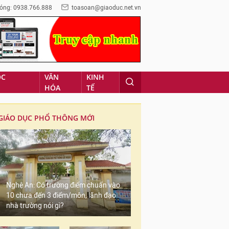
óng: 0938.766.888
toasoan@giaoduc.net.vn
ỌC
VĂN
KINH
HÓA
TẾ
GIÁO DỤC PHỔ THÔNG MỚI
Nghệ An: Có trường điểm chuẩn vào
10 chưa đến 3 điểm/môn, lãnh đạo
nhà trường nói gì?