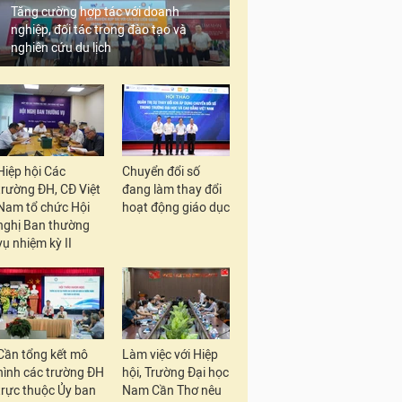
Tăng cường hợp tác với doanh
nghiệp, đối tác trong đào tạo và
nghiên cứu du lịch
Hiệp hội Các
Chuyển đổi số
trường ĐH, CĐ Việt
đang làm thay đổi
Nam tổ chức Hội
hoạt động giáo dục
nghị Ban thường
vụ nhiệm kỳ II
Cần tổng kết mô
Làm việc với Hiệp
hình các trường ĐH
hội, Trường Đại học
trực thuộc Ủy ban
Nam Cần Thơ nêu