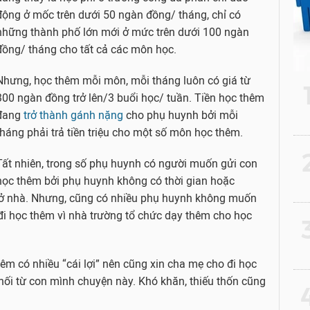
động ở mốc trên dưới 50 ngàn đồng/ tháng, chỉ có
những thành phố lớn mới ở mức trên dưới 100 ngàn
đồng/ tháng cho tất cả các môn học.
Nhưng, học thêm mỗi môn, mỗi tháng luôn có giá từ
300 ngàn đồng trở lên/3 buổi học/ tuần. Tiền học thêm
đang
trở thành gánh nặng
cho phụ huynh bởi mỗi
tháng phải trả tiền triệu cho một số môn học thêm.
2
Tất nhiên, trong số phụ huynh có người muốn gửi con
học thêm bởi phụ huynh không có thời gian hoặc
ở nhà. Nhưng, cũng có nhiều phụ huynh không muốn
i học thêm vì nhà trường tổ chức dạy thêm cho học
3
êm có nhiều “cái lợi” nên cũng xin cha mẹ cho đi học
hối từ con mình chuyện này. Khó khăn, thiếu thốn cũng
4