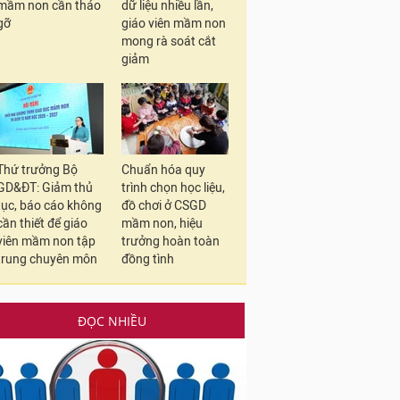
mầm non cần tháo
dữ liệu nhiều lần,
gỡ
giáo viên mầm non
mong rà soát cắt
giảm
Thứ trưởng Bộ
Chuẩn hóa quy
GD&ĐT: Giảm thủ
trình chọn học liệu,
tục, báo cáo không
đồ chơi ở CSGD
cần thiết để giáo
mầm non, hiệu
viên mầm non tập
trưởng hoàn toàn
trung chuyên môn
đồng tình
ĐỌC NHIỀU