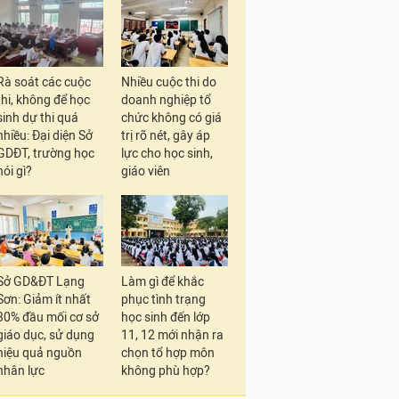
Rà soát các cuộc
Nhiều cuộc thi do
thi, không để học
doanh nghiệp tổ
sinh dự thi quá
chức không có giá
nhiều: Đại diện Sở
trị rõ nét, gây áp
GDĐT, trường học
lực cho học sinh,
nói gì?
giáo viên
Sở GD&ĐT Lạng
Làm gì để khắc
Sơn: Giảm ít nhất
phục tình trạng
30% đầu mối cơ sở
học sinh đến lớp
giáo dục, sử dụng
11, 12 mới nhận ra
hiệu quả nguồn
chọn tổ hợp môn
nhân lực
không phù hợp?