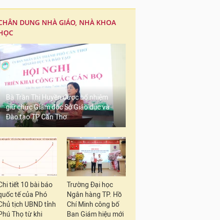
CHÂN DUNG NHÀ GIÁO, NHÀ KHOA
HỌC
Bà Trần Thị Huyền được bổ nhiệm
giữ chức Giám đốc Sở Giáo dục và
Đào tạo TP Cần Thơ
Chi tiết 10 bài báo
Trường Đại học
quốc tế của Phó
Ngân hàng TP. Hồ
Chủ tịch UBND tỉnh
Chí Minh công bố
Phú Thọ từ khi
Ban Giám hiệu mới