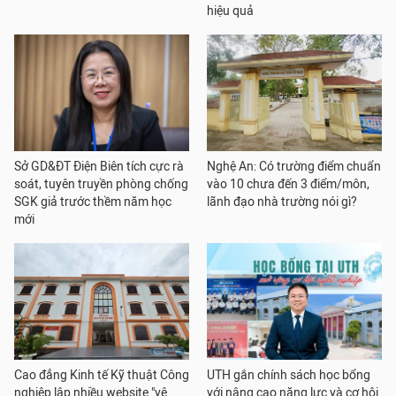
hiệu quả
Sở GD&ĐT Điện Biên tích cực rà
Nghệ An: Có trường điểm chuẩn
soát, tuyên truyền phòng chống
vào 10 chưa đến 3 điểm/môn,
SGK giả trước thềm năm học
lãnh đạo nhà trường nói gì?
mới
Cao đẳng Kinh tế Kỹ thuật Công
UTH gắn chính sách học bổng
nghiệp lập nhiều website "vệ
với nâng cao năng lực và cơ hội