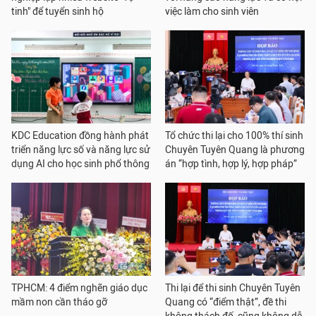
tinh" để tuyển sinh hộ
việc làm cho sinh viên
KDC Education đồng hành phát
Tổ chức thi lại cho 100% thí sinh
triển năng lực số và năng lực sử
Chuyên Tuyên Quang là phương
dụng AI cho học sinh phổ thông
án “hợp tình, hợp lý, hợp pháp”
TPHCM: 4 điểm nghẽn giáo dục
Thi lại để thi sinh Chuyên Tuyên
mầm non cần tháo gỡ
Quang có “điểm thật”, đề thi