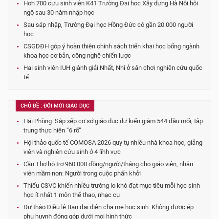
Hơn 700 cựu sinh viên K41 Trường Đại học Xây dựng Hà Nội hội
ngộ sau 30 năm nhập học
Sau sáp nhập, Trường Đại học Hồng Đức có gần 20.000 người
học
CSGDĐH góp ý hoàn thiện chính sách triển khai học bổng ngành
khoa học cơ bản, công nghệ chiến lược
Hai sinh viên IUH giành giải Nhất, Nhì ở sân chơi nghiên cứu quốc
tế
CHỦ ĐỀ : ĐỔI MỚI GIÁO DỤC
Hải Phòng: Sắp xếp cơ sở giáo dục dự kiến giảm 544 đầu mối, tập
trung thực hiện “6 rõ”
Hội thảo quốc tế COMOSA 2026 quy tụ nhiều nhà khoa học, giảng
viên và nghiên cứu sinh ở 4 lĩnh vực
Cần Thơ hỗ trợ 960.000 đồng/người/tháng cho giáo viên, nhân
viên mầm non: Người trong cuộc phấn khởi
Thiếu CSVC khiến nhiều trường lo khó đạt mục tiêu mỗi học sinh
học ít nhất 1 môn thể thao, nhạc cụ
Dự thảo Điều lệ Ban đại diện cha mẹ học sinh: Không được ép
phụ huynh đóng góp dưới mọi hình thức