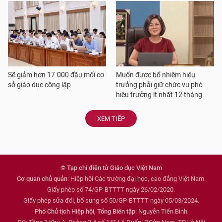
Sẽ giảm hơn 17.000 đầu mối cơ
Muốn được bổ nhiệm hiệu
sở giáo dục công lập
trưởng phải giữ chức vụ phó
hiệu trưởng ít nhất 12 tháng
XEM TIẾP
© Tạp chí điện tử Giáo dục Việt Nam
Cơ quan chủ quản
: Hiệp hội Các trường đại học, cao đẳng Việt Nam.
Giấy phép số 74/GP-BTTTT ngày 26/02/2020.
Giấy phép sửa đổi, bổ sung số 50/GP-BTTTT ngày 05/03/2024.
Phó Chủ tịch Hiệp hội, Tổng Biên tập
: Nguyễn Tiến Bình