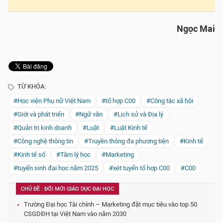
Ngọc Mai
TỪ KHÓA:
#Học viện Phụ nữ Việt Nam
#tổ hợp C00
#Công tác xã hội
#Giới và phát triển
#Ngữ văn
#Lịch sử và Địa lý
#Quản trị kinh doanh
#Luật
#Luật Kinh tế
#Công nghệ thông tin
#Truyền thông đa phương tiện
#Kinh tế
#Kinh tế số
#Tâm lý học
#Marketing
#tuyển sinh đại học năm 2025
#xét tuyển tổ hợp C00
#C00
CHỦ ĐỀ : ĐỔI MỚI GIÁO DỤC ĐẠI HỌC
Trường Đại học Tài chính – Marketing đặt mục tiêu vào top 50
CSGDĐH tại Việt Nam vào năm 2030