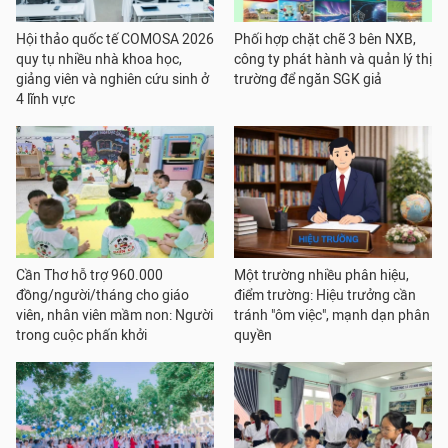
Hội thảo quốc tế COMOSA 2026
Phối hợp chặt chẽ 3 bên NXB,
quy tụ nhiều nhà khoa học,
công ty phát hành và quản lý thị
giảng viên và nghiên cứu sinh ở
trường để ngăn SGK giả
4 lĩnh vực
Cần Thơ hỗ trợ 960.000
Một trường nhiều phân hiệu,
đồng/người/tháng cho giáo
điểm trường: Hiệu trưởng cần
viên, nhân viên mầm non: Người
tránh "ôm việc", mạnh dạn phân
trong cuộc phấn khởi
quyền