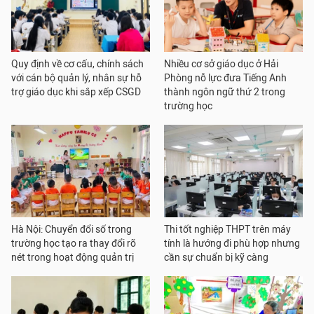
Quy định về cơ cấu, chính sách
Nhiều cơ sở giáo dục ở Hải
với cán bộ quản lý, nhân sự hỗ
Phòng nỗ lực đưa Tiếng Anh
trợ giáo dục khi sắp xếp CSGD
thành ngôn ngữ thứ 2 trong
trường học
Hà Nội: Chuyển đổi số trong
Thi tốt nghiệp THPT trên máy
trường học tạo ra thay đổi rõ
tính là hướng đi phù hợp nhưng
nét trong hoạt động quản trị
cần sự chuẩn bị kỹ càng