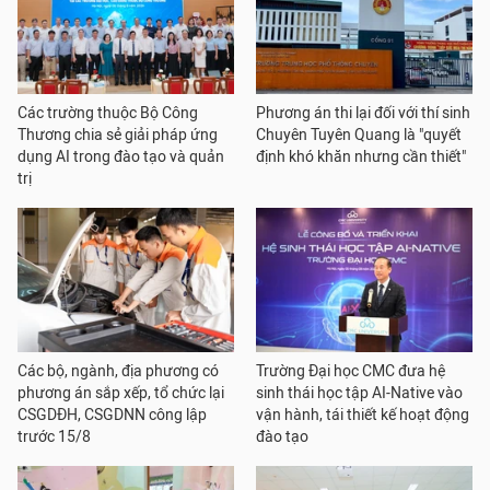
Các trường thuộc Bộ Công
Phương án thi lại đối với thí sinh
Thương chia sẻ giải pháp ứng
Chuyên Tuyên Quang là "quyết
dụng AI trong đào tạo và quản
định khó khăn nhưng cần thiết"
trị
Các bộ, ngành, địa phương có
Trường Đại học CMC đưa hệ
phương án sắp xếp, tổ chức lại
sinh thái học tập AI-Native vào
CSGDĐH, CSGDNN công lập
vận hành, tái thiết kế hoạt động
trước 15/8
đào tạo