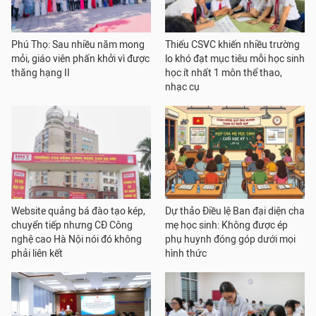
Phú Thọ: Sau nhiều năm mong
Thiếu CSVC khiến nhiều trường
mỏi, giáo viên phấn khởi vì được
lo khó đạt mục tiêu mỗi học sinh
thăng hạng II
học ít nhất 1 môn thể thao,
nhạc cụ
Website quảng bá đào tạo kép,
Dự thảo Điều lệ Ban đại diện cha
chuyển tiếp nhưng CĐ Công
mẹ học sinh: Không được ép
nghệ cao Hà Nội nói đó không
phụ huynh đóng góp dưới mọi
phải liên kết
hình thức