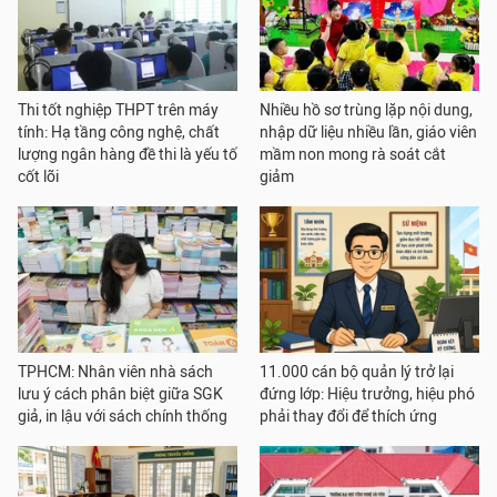
Thi tốt nghiệp THPT trên máy
Nhiều hồ sơ trùng lặp nội dung,
tính: Hạ tầng công nghệ, chất
nhập dữ liệu nhiều lần, giáo viên
lượng ngân hàng đề thi là yếu tố
mầm non mong rà soát cắt
cốt lõi
giảm
TPHCM: Nhân viên nhà sách
11.000 cán bộ quản lý trở lại
lưu ý cách phân biệt giữa SGK
đứng lớp: Hiệu trưởng, hiệu phó
giả, in lậu với sách chính thống
phải thay đổi để thích ứng