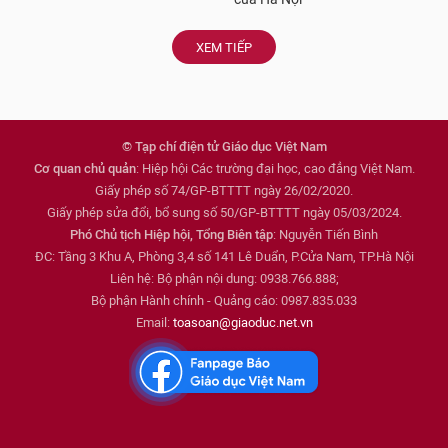
XEM TIẾP
© Tạp chí điện tử Giáo dục Việt Nam
Cơ quan chủ quản
: Hiệp hội Các trường đại học, cao đẳng Việt Nam.
Giấy phép số 74/GP-BTTTT ngày 26/02/2020.
Giấy phép sửa đổi, bổ sung số 50/GP-BTTTT ngày 05/03/2024.
Phó Chủ tịch Hiệp hội, Tổng Biên tập
: Nguyễn Tiến Bình
ĐC: Tầng 3 Khu A, Phòng 3,4 số 141 Lê Duẩn, P.Cửa Nam, TP.Hà Nội
Liên hệ: Bộ phận nội dung: 0938.766.888;
Bộ phận Hành chính - Quảng cáo: 0987.835.033
Email:
toasoan@giaoduc.net.vn