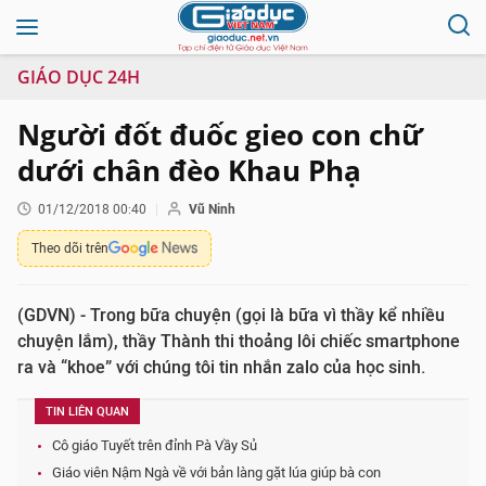
GIÁO DỤC 24H
Người đốt đuốc gieo con chữ
dưới chân đèo Khau Phạ
01/12/2018 00:40
Vũ Ninh
Theo dõi trên
(GDVN) - Trong bữa chuyện (gọi là bữa vì thầy kể nhiều
chuyện lắm), thầy Thành thi thoảng lôi chiếc smartphone
ra và “khoe” với chúng tôi tin nhắn zalo của học sinh.
TIN LIÊN QUAN
Cô giáo Tuyết trên đỉnh Pà Vầy Sủ
Giáo viên Nậm Ngà về với bản làng gặt lúa giúp bà con