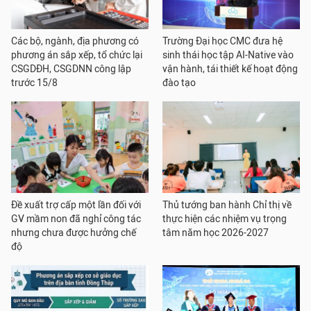
Các bộ, ngành, địa phương có
Trường Đại học CMC đưa hệ
phương án sắp xếp, tổ chức lại
sinh thái học tập AI-Native vào
CSGDĐH, CSGDNN công lập
vận hành, tái thiết kế hoạt động
trước 15/8
đào tạo
Đề xuất trợ cấp một lần đối với
Thủ tướng ban hành Chỉ thị về
GV mầm non đã nghỉ công tác
thực hiện các nhiệm vụ trọng
nhưng chưa được hưởng chế
tâm năm học 2026-2027
độ