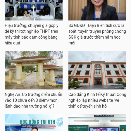
Hiệu trưởng, chuyên gia góp ý
Sở GD&ĐT Điện Biên tích cực rà
để kỳ thi tốt nghiệp THPT trên
soát, tuyên truyền phòng chống
máy tính bảo đảm công bằng,
SGK giả trước thềm năm học
hiệu quả
mới
Nghệ An: Có trường điểm chuẩn
Cao đẳng Kinh tế Kỹ thuật Công
vào 10 chưa đến 3 điểm/môn,
nghiệp lập nhiều website "vệ
lãnh đạo nhà trường nói gì?
tinh" để tuyển sinh hộ