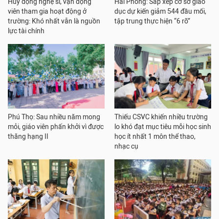
Huy động nghệ sĩ, vận động
Hải Phòng: Sắp xếp cơ sở giáo
viên tham gia hoạt động ở
dục dự kiến giảm 544 đầu mối,
trường: Khó nhất vẫn là nguồn
tập trung thực hiện “6 rõ”
lực tài chính
Phú Thọ: Sau nhiều năm mong
Thiếu CSVC khiến nhiều trường
mỏi, giáo viên phấn khởi vì được
lo khó đạt mục tiêu mỗi học sinh
thăng hạng II
học ít nhất 1 môn thể thao,
nhạc cụ