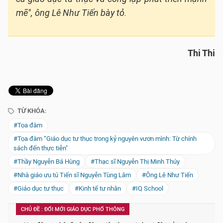
mẽ", ông Lê Như Tiến bày tỏ.
Thi Thi
TỪ KHÓA:
#Tọa đàm
#Tọa đàm “Giáo dục tư thục trong kỷ nguyên vươn mình: Từ chính
sách đến thực tiễn"
#Thầy Nguyễn Bá Hùng
#Thạc sĩ Nguyễn Thị Minh Thúy
#Nhà giáo ưu tú Tiến sĩ Nguyễn Tùng Lâm
#Ông Lê Như Tiến
#Giáo dục tư thục
#Kinh tế tư nhân
#IQ School
CHỦ ĐỀ : ĐỔI MỚI GIÁO DỤC PHỔ THÔNG