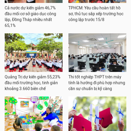
Cả nước dự kiến giảm 46,7%
TPHCM: Yêu cầu hoàn tất hồ
đầu mối cơ sở giáo dục công
sơ, thủ tục sắp xếp trường học
lập, Đồng Tháp nhiều nhất
công lập trước 15/8
65,1%
Quảng Trị dự kiến giảm 55,23%
Thi tốt nghiệp THPT trên máy
đầu mối trường học, tinh giản
tính là hướng đi phù hợp nhưng
khoảng 3.660 biên chế
cần sự chuẩn bị kỹ càng