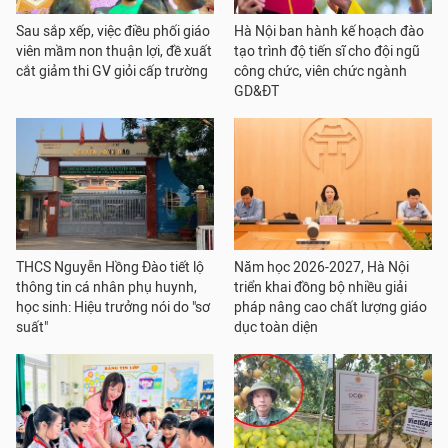
Sau sắp xếp, việc điều phối giáo
Hà Nội ban hành kế hoạch đào
viên mầm non thuận lợi, đề xuất
tạo trình độ tiến sĩ cho đội ngũ
cắt giảm thi GV giỏi cấp trường
công chức, viên chức ngành
GD&ĐT
THCS Nguyễn Hồng Đào tiết lộ
Năm học 2026-2027, Hà Nội
thông tin cá nhân phụ huynh,
triển khai đồng bộ nhiều giải
học sinh: Hiệu trưởng nói do "sơ
pháp nâng cao chất lượng giáo
suất"
dục toàn diện