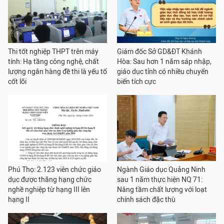
Thi tốt nghiệp THPT trên máy
Giám đốc Sở GD&ĐT Khánh
tính: Hạ tầng công nghệ, chất
Hòa: Sau hơn 1 năm sáp nhập,
lượng ngân hàng đề thi là yếu tố
giáo dục tỉnh có nhiều chuyển
cốt lõi
biến tích cực
Phú Thọ: 2.123 viên chức giáo
Ngành Giáo dục Quảng Ninh
dục được thăng hạng chức
sau 1 năm thực hiện NQ 71:
nghề nghiệp từ hạng III lên
Nâng tầm chất lượng với loạt
hạng II
chính sách đặc thù