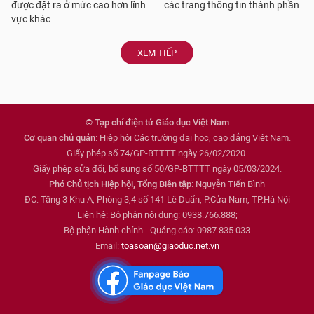
được đặt ra ở mức cao hơn lĩnh
các trang thông tin thành phần
vực khác
XEM TIẾP
© Tạp chí điện tử Giáo dục Việt Nam
Cơ quan chủ quản
: Hiệp hội Các trường đại học, cao đẳng Việt Nam.
Giấy phép số 74/GP-BTTTT ngày 26/02/2020.
Giấy phép sửa đổi, bổ sung số 50/GP-BTTTT ngày 05/03/2024.
Phó Chủ tịch Hiệp hội, Tổng Biên tập
: Nguyễn Tiến Bình
ĐC: Tầng 3 Khu A, Phòng 3,4 số 141 Lê Duẩn, P.Cửa Nam, TP.Hà Nội
Liên hệ: Bộ phận nội dung: 0938.766.888;
Bộ phận Hành chính - Quảng cáo: 0987.835.033
Email:
toasoan@giaoduc.net.vn