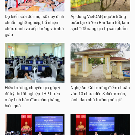
Dự kiến sửa đổi một số quy định
Áp dụng VietGAP, người trồng
chuẩn nghề nghiệp, bổ nhiệm
bưởi tại xã Yên Bài "làm tốt, làm
chức danh và xếp lương với nhà
sạch" để nâng giá trị sản phẩm
giáo
Hiệu trưởng, chuyên gia góp ý
Nghệ An: Có trường điểm chuẩn
để kỳ thi tốt nghiệp THPT trên
vào 10 chưa đến 3 điểm/môn,
máy tính bảo đảm công bằng,
lãnh đạo nhà trường nói gì?
hiệu quả