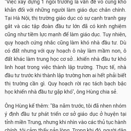
"Việc xây dựng 1 ngôi trường là vấn đề vô cùng khó
khăn đối với những người làm giáo dục chân chính.
Tại Hà Nội, thị trường giáo dục có sự cạnh tranh gay
gắt và các tập đoàn đầu tư lớn đã có kinh nghiệm
cũng như tiềm lực mạnh để làm giáo dục. Tuy nhiên,
quy hoạch cứng nhắc cũng làm khó nhà đầu tư. Dù
có đất nhưng với quy hoạch ô này làm mầm non, ô
đất khác làm trung học cơ sở...khiến nhà đầu tư khó
linh hoạt trong việc thành lập trường. Thực tế, nhà
đầu tư trước khi thành lập trường hơn ai hết phải biết
thị trường cần gì. Quy hoạch rời rạc tách bạch bậc
học khiến nhà đầu tư gặp khó", ông Hùng chia sẻ.
Ông Hùng kể thêm: "Ba năm trước, tôi đã nhen nhóm
ý định đầu tư phát triển cơ sở giáo dục ở huyện tại
tỉnh miền Trung, nhưng khi nhìn vào các thủ tục hành
chính, tôi cảm thấy nản lòng. Trong khi đó, người dân