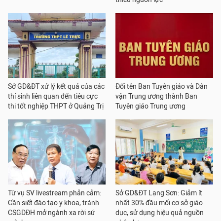
Sở GD&ĐT xử lý kết quả của các
Đổi tên Ban Tuyên giáo và Dân
thí sinh liên quan đến tiêu cực
vận Trung ương thành Ban
thi tốt nghiệp THPT ở Quảng Trị
Tuyên giáo Trung ương
Từ vụ SV livestream phản cảm:
Sở GD&ĐT Lạng Sơn: Giảm ít
Cần siết đào tạo y khoa, tránh
nhất 30% đầu mối cơ sở giáo
CSGDĐH mở ngành xa rời sứ
dục, sử dụng hiệu quả nguồn