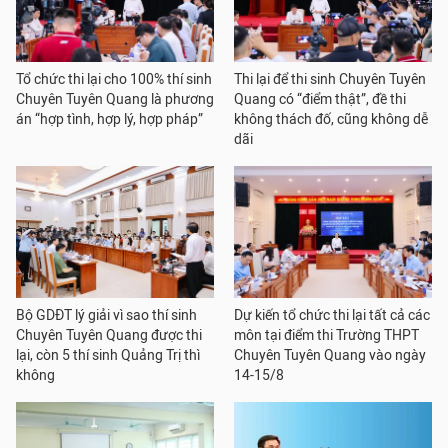
Tổ chức thi lại cho 100% thí sinh
Thi lại để thi sinh Chuyên Tuyên
Chuyên Tuyên Quang là phương
Quang có “điểm thật”, đề thi
án “hợp tình, hợp lý, hợp pháp”
không thách đố, cũng không dễ
dãi
Bộ GDĐT lý giải vì sao thí sinh
Dự kiến tổ chức thi lại tất cả các
Chuyên Tuyên Quang được thi
môn tại điểm thi Trường THPT
lại, còn 5 thí sinh Quảng Trị thì
Chuyên Tuyên Quang vào ngày
không
14-15/8