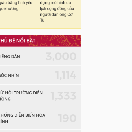
giàu bằng tình yêu
dựng mô hình du
quê hương
lịch cộng đồng của
người đàn ông Cơ
Tu
CHỦ ĐỀ NỔI BẬT
3,000
TIẾNG DÂN
1,114
GÓC NHÌN
1,333
TỪ HỘI TRƯỜNG DIÊN
HỒNG
190
CHỐNG DIỄN BIẾN HÒA
BÌNH