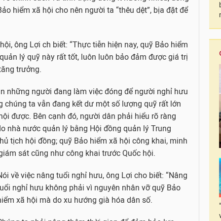
ảo hiểm xã hội cho nên người ta “thêu dệt”, bịa đặt để
ội, ông Lợi ch biết: “Thực tiễn hiện nay, quỹ Bảo hiểm
quản lý quỹ này rất tốt, luôn luôn bảo đảm được giá trị
tăng trưởng.
àn những người đang làm việc đóng để người nghỉ hưu
 chúng ta vẫn đang kết dư một số lượng quỹ rất lớn
hội được. Bên cạnh đó, người dân phải hiểu rõ ràng
do nhà nước quản lý bằng Hội đồng quản lý Trung
ủ tịch hội đồng; quỹ Bảo hiểm xã hội công khai, minh
iám sát cũng như công khai trước Quốc hội.
Nói về việc nâng tuổi nghỉ hưu, ông Lợi cho biết: “Nâng
tuổi nghỉ hưu không phải vì nguyên nhân vỡ quỹ Bảo
hiểm xã hội mà do xu hướng già hóa dân số.