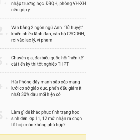
1 .
nhập trường học: ĐBQH, phòng VH-XH
nêu góp ý
 .
Văn bằng 2 ngôn ngữ Anh: "Tử huyệt"
khiến nhiều lãnh đạo, cán bộ CSGDĐH,
rơi vào lao lý, vi phạm
 .
Chuyên gia, đại biểu quốc hội "hiến kế"
cải tiến kỳ thi tốt nghiệp THPT
 .
Hải Phòng đẩy mạnh sắp xếp mạng
lưới cơ sở giáo dục, phấn đấu giảm ít
nhất 30% đầu mối hiện có
 .
Làm gì để khắc phục tình trạng học
sinh đến lớp 11, 12 mới nhận ra chọn
tổ hợp môn không phù hợp?