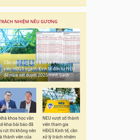
TRÁCH NHIỆM NÊU GƯƠNG
Cần sớm có câu trả lời về 2 thành
viên HĐGS ngành Kinh tế đến từ NEU
để mùa xét duyệt 2025 minh bạch
Nhà khoa học vẫn
NEU vượt số thành
kê khai bài báo đã
viên tham gia
bị rút thì không nên
HĐGS Kinh tế, cần
là thành viên của
xử lý trách nhiệm