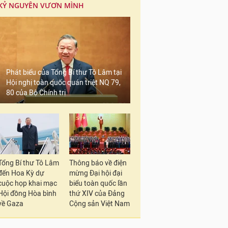
KỶ NGUYÊN VƯƠN MÌNH
Phát biểu của Tổng Bí thư Tô Lâm tại
Hội nghị toàn quốc quán triệt NQ 79,
80 của Bộ Chính trị
Tổng Bí thư Tô Lâm
Thông báo về điện
đến Hoa Kỳ dự
mừng Đại hội đại
cuộc họp khai mạc
biểu toàn quốc lần
Hội đồng Hòa bình
thứ XIV của Đảng
về Gaza
Cộng sản Việt Nam