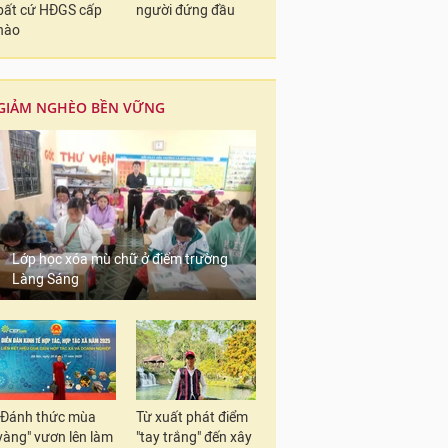
bất cứ HĐGS cấp
người đứng đầu
nào
GIẢM NGHÈO BỀN VỮNG
Lớp học xóa mù chữ ở điểm trường
Làng Sáng
"Đánh thức mùa
Từ xuất phát điểm
vàng" vươn lên làm
"tay trắng" đến xây