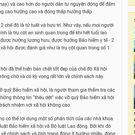
 nay) và cao hơn do người dân tự nguyện đóng để đảm
ng cao hưởng cao và đóng thấp hưởng thấp.
2 chế độ là tử tuất và hưu trí. Như vậy, nếu mọi người
nh là trụ cột an sinh quan trọng để khi hết tuổi lao
 được hưởng lương hưu, được hưởng Bảo hiểm y tế - 2
xã hội được đánh giá như là trụ cột quan trọng số 1
ội đã thể hiện bản chất tốt đẹp của chế độ Xã hội
ông chờ và có kỳ vọng rất lớn về chính sách này.
ỡ quỹ Bảo hiểm xã hội, là người tham gia thẩm tra các
những thông tin “thêu dệt” việc vỡ quỹ Bảo hiểm xã hội
 trách nhiệm với xã hội không cao.
 họ có thể lợi dụng một số phân tích của các nhà khoa
luật Bảo hiểm xã hội và Bộ luật Lao động. Bởi khi đó
về chính sách và tình trạng đóng ít hưởng nhiều, đóng