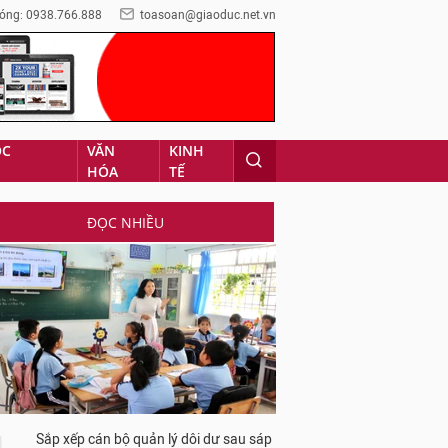
óng: 0938.766.888
toasoan@giaoduc.net.vn
ỌC
VĂN
KINH
HÓA
TẾ
ĐỌC NHIỀU
Sắp xếp cán bộ quản lý dôi dư sau sáp