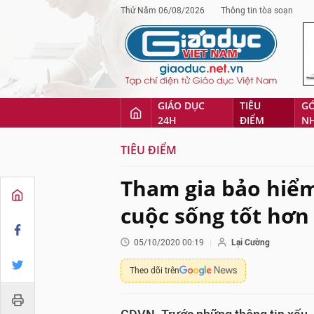
Thứ Năm 06/08/2026
Thông tin tòa soạn
GIÁO DỤC
TIÊU
G
24H
ĐIỂM
N
TIÊU ĐIỂM
Tham gia bảo hiểm
cuộc sống tốt hơn 
05/10/2020 00:19
Lại Cường
Theo dõi trên