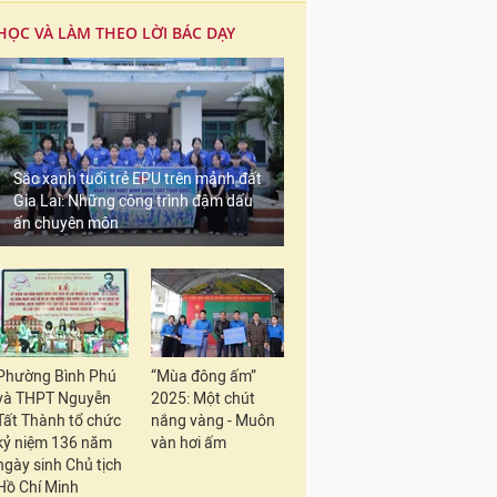
HỌC VÀ LÀM THEO LỜI BÁC DẠY
Sắc xanh tuổi trẻ EPU trên mảnh đất
Gia Lai: Những công trình đậm dấu
ấn chuyên môn
Phường Bình Phú
“Mùa đông ấm”
và THPT Nguyễn
2025: Một chút
Tất Thành tổ chức
nắng vàng - Muôn
kỷ niệm 136 năm
vàn hơi ấm
ngày sinh Chủ tịch
Hồ Chí Minh