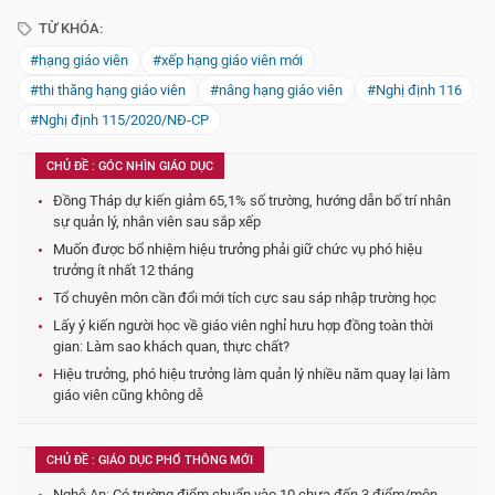
TỪ KHÓA:
#hạng giáo viên
#xếp hạng giáo viên mới
#thi thăng hạng giáo viên
#nâng hạng giáo viên
#Nghị định 116
#Nghị định 115/2020/NĐ-CP
CHỦ ĐỀ : GÓC NHÌN GIÁO DỤC
Đồng Tháp dự kiến giảm 65,1% số trường, hướng dẫn bố trí nhân
sự quản lý, nhân viên sau sắp xếp
Muốn được bổ nhiệm hiệu trưởng phải giữ chức vụ phó hiệu
trưởng ít nhất 12 tháng
Tổ chuyên môn cần đổi mới tích cực sau sáp nhập trường học
Lấy ý kiến người học về giáo viên nghỉ hưu hợp đồng toàn thời
gian: Làm sao khách quan, thực chất?
Hiệu trưởng, phó hiệu trưởng làm quản lý nhiều năm quay lại làm
giáo viên cũng không dễ
CHỦ ĐỀ : GIÁO DỤC PHỔ THÔNG MỚI
Nghệ An: Có trường điểm chuẩn vào 10 chưa đến 3 điểm/môn,