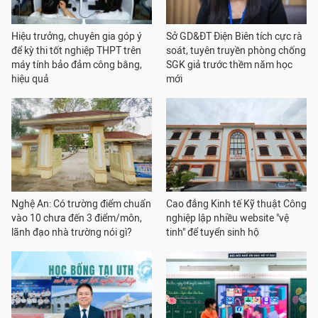
Hiệu trưởng, chuyên gia góp ý
Sở GD&ĐT Điện Biên tích cực rà
để kỳ thi tốt nghiệp THPT trên
soát, tuyên truyền phòng chống
máy tính bảo đảm công bằng,
SGK giả trước thềm năm học
hiệu quả
mới
Nghệ An: Có trường điểm chuẩn
Cao đẳng Kinh tế Kỹ thuật Công
vào 10 chưa đến 3 điểm/môn,
nghiệp lập nhiều website "vệ
lãnh đạo nhà trường nói gì?
tinh" để tuyển sinh hộ