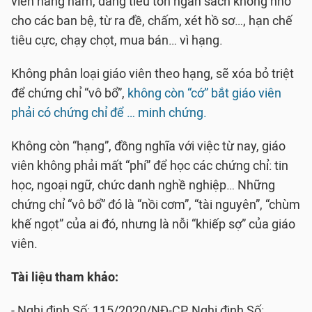
viên hàng năm, đang tiêu tốn ngân sách không nhỏ
cho các ban bệ, từ ra đề, chấm, xét hồ sơ…, hạn chế
tiêu cực, chạy chọt, mua bán… vì hạng.
Không phân loại giáo viên theo hạng, sẽ xóa bỏ triệt
để chứng chỉ “vô bổ”,
không còn “cớ” bắt giáo viên
phải có chứng chỉ để … minh chứng.
Không còn “hạng”, đồng nghĩa với việc từ nay, giáo
viên không phải mất “phí” để học các chứng chỉ: tin
học, ngoại ngữ, chức danh nghề nghiệp… Những
chứng chỉ “vô bổ” đó là “nồi cơm”, “tài nguyên”, “chùm
khế ngọt” của ai đó, nhưng là nỗi “khiếp sợ” của giáo
viên.
Tài liệu tham khảo:
- Nghị định Số: 115/2020/NĐ-CP, Nghị định Số: