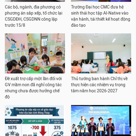
Các bộ, ngành, địa phương có
Trường Đại học CMC đưa hệ
phương án sắp xếp, tổ chức lại
sinh thái học tập AI-Native vào
CSGDĐH, CSGDNN công lập
vận hành, tái thiết kế hoạt động
trước 15/8
đào tạo
Đề xuất trợ cấp một lần đối với
Thủ tướng ban hành Chỉ thị về
GV mầm non đã nghỉ công tác
thực hiện các nhiệm vụ trọng
nhưng chưa được hưởng chế
tâm năm học 2026-2027
độ