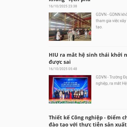
16/10/2025 23:38
GDVN - GDNN khôn
tham gia việc xâ
tạo.
HIU ra mắt hệ sinh thái khởi n
được sai
16/10/2025 05:48
GDVN - Trường Đạ
nghiệp, ra mắt Hệ 
Thiết kế Công nghiệp - Điểm c
đào tạo với thực tiễn sản xuất