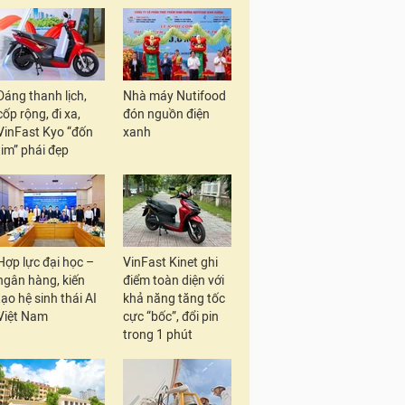
Dáng thanh lịch,
Nhà máy Nutifood
cốp rộng, đi xa,
đón nguồn điện
VinFast Kyo “đốn
xanh
tim” phái đẹp
Hợp lực đại học –
VinFast Kinet ghi
ngân hàng, kiến
điểm toàn diện với
tạo hệ sinh thái AI
khả năng tăng tốc
Việt Nam
cực “bốc”, đổi pin
trong 1 phút