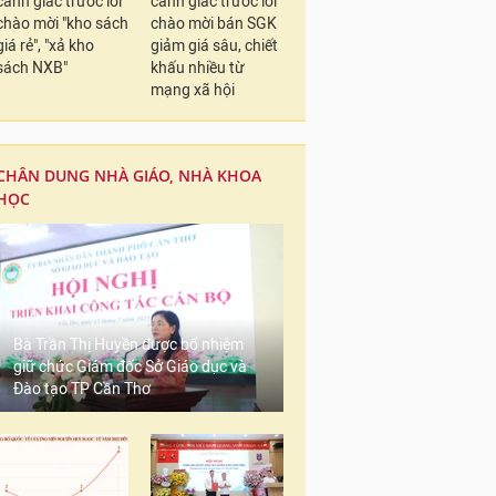
cảnh giác trước lời
cảnh giác trước lời
chào mời "kho sách
chào mời bán SGK
giá rẻ", "xả kho
giảm giá sâu, chiết
sách NXB"
khấu nhiều từ
mạng xã hội
CHÂN DUNG NHÀ GIÁO, NHÀ KHOA
HỌC
Bà Trần Thị Huyền được bổ nhiệm
giữ chức Giám đốc Sở Giáo dục và
Đào tạo TP Cần Thơ