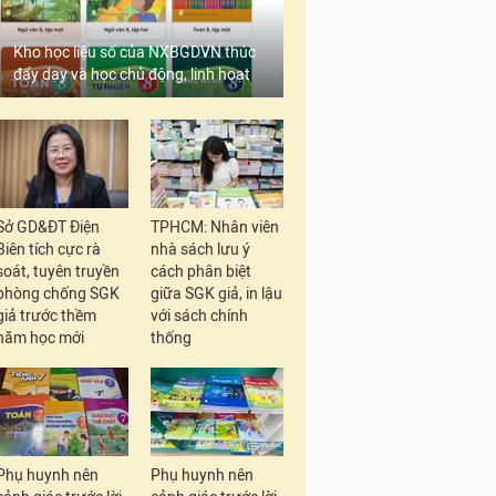
Kho học liệu số của NXBGDVN thúc
đẩy dạy và học chủ động, linh hoạt
Sở GD&ĐT Điện
TPHCM: Nhân viên
Biên tích cực rà
nhà sách lưu ý
soát, tuyên truyền
cách phân biệt
phòng chống SGK
giữa SGK giả, in lậu
giả trước thềm
với sách chính
năm học mới
thống
Phụ huynh nên
Phụ huynh nên