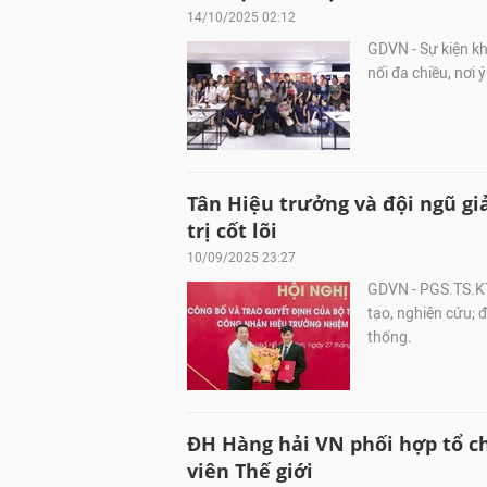
14/10/2025 02:12
GDVN - Sự kiện kh
nối đa chiều, nơi
Tân Hiệu trưởng và đội ngũ gi
trị cốt lõi
10/09/2025 23:27
GDVN - PGS.TS.KT
tạo, nghiên cứu; 
thống.
ĐH Hàng hải VN phối hợp tổ c
viên Thế giới