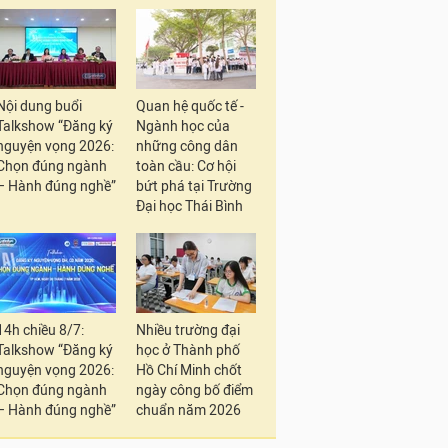
Nội dung buổi
Quan hệ quốc tế -
Talkshow “Đăng ký
Ngành học của
nguyện vọng 2026:
những công dân
Chọn đúng ngành
toàn cầu: Cơ hội
– Hành đúng nghề”
bứt phá tại Trường
Đại học Thái Bình
14h chiều 8/7:
Nhiều trường đại
Talkshow “Đăng ký
học ở Thành phố
nguyện vọng 2026:
Hồ Chí Minh chốt
Chọn đúng ngành
ngày công bố điểm
– Hành đúng nghề”
chuẩn năm 2026