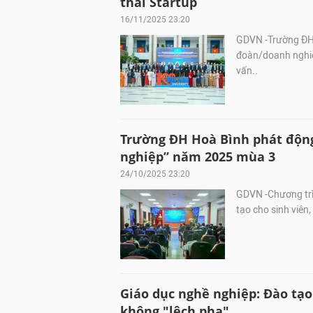
thái Startup
16/11/2025 23:20
GDVN -Trường ĐH H
đoàn/doanh nghiệp
vấn..
Trường ĐH Hoà Bình phát động 
nghiệp” năm 2025 mùa 3
24/10/2025 23:20
GDVN -Chương trì
tạo cho sinh viên
Giáo dục nghề nghiệp: Đào tạo
không "lệch pha"