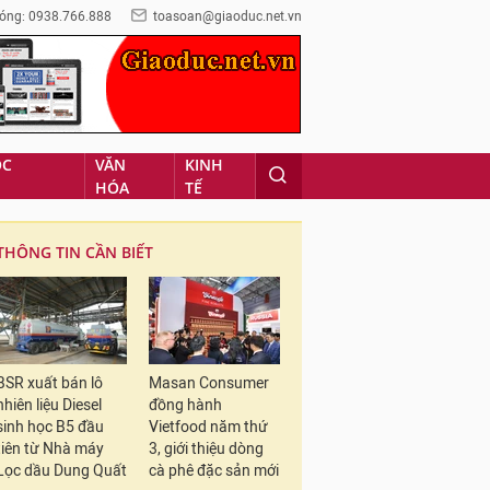
óng: 0938.766.888
toasoan@giaoduc.net.vn
ỌC
VĂN
KINH
HÓA
TẾ
THÔNG TIN CẦN BIẾT
BSR xuất bán lô
Masan Consumer
nhiên liệu Diesel
đồng hành
sinh học B5 đầu
Vietfood năm thứ
tiên từ Nhà máy
3, giới thiệu dòng
Lọc dầu Dung Quất
cà phê đặc sản mới