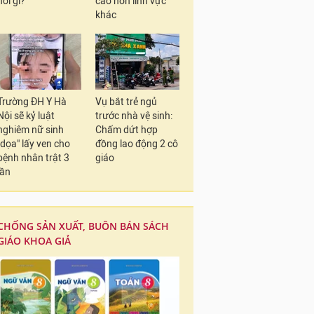
nói gì?
cao hơn lĩnh vực
khác
Trường ĐH Y Hà
Vụ bắt trẻ ngủ
Nội sẽ kỷ luật
trước nhà vệ sinh:
nghiêm nữ sinh
Chấm dứt hợp
"dọa" lấy ven cho
đồng lao động 2 cô
bệnh nhân trật 3
giáo
lần
CHỐNG SẢN XUẤT, BUÔN BÁN SÁCH
GIÁO KHOA GIẢ