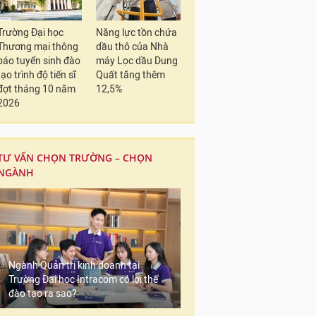
Trường Đại học
Năng lực tồn chứa
Thương mại thông
dầu thô của Nhà
báo tuyển sinh đào
máy Lọc dầu Dung
tạo trình độ tiến sĩ
Quất tăng thêm
đợt tháng 10 năm
12,5%
2026
TƯ VẤN CHỌN TRƯỜNG – CHỌN
NGÀNH
Ngành Quản trị kinh doanh tại
Trường Đại học Intracom có lợi thế
đào tạo ra sao?