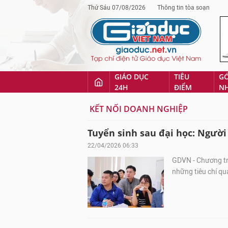
Thứ Sáu 07/08/2026
Thông tin tòa soạn
GIÁO DỤC
TIÊU
G
24H
ĐIỂM
N
KẾT NỐI DOANH NGHIỆP
Tuyển sinh sau đại học: Người
22/04/2026 06:33
GDVN - Chương trì
những tiêu chí qu