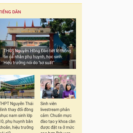
TIẾNG DÂN
THCS Nguyễn Hồng Đào tiết lộ thông
tin cá nhân phụ huynh, học sinh:
Hiệu trưởng nói do "sơ suất"
THPT Nguyễn Thái
Sinh viên
Bình thay đổi đồng
livestream phản
phục nam sinh lớp
cảm: Chuẩn mực
10, phụ huynh băn
đào tạo y khoa cần
khoăn, hiệu trưởng
được đặt ra ở mức