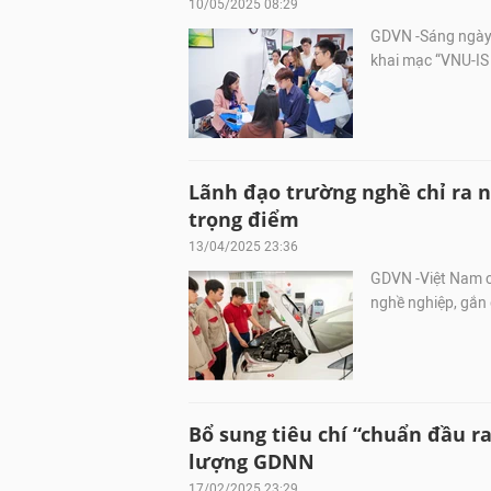
10/05/2025 08:29
GDVN -Sáng ngày 
khai mạc “VNU-IS 
Lãnh đạo trường nghề chỉ ra 
trọng điểm
13/04/2025 23:36
GDVN -Việt Nam c
nghề nghiệp, gắn 
Bổ sung tiêu chí “chuẩn đầu r
lượng GDNN
17/02/2025 23:29