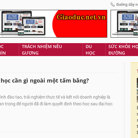
Đường dây n
ÓC
TRÁCH NHIỆM NÊU
DU
SỨC KHỎE H
HÌN
GƯƠNG
HỌC
ĐƯỜNG
 học cần gì ngoài một tấm bằng?
nh đào tạo, trải nghiệm thực tế và kết nối doanh nghiệp là
an trọng để người đã đi làm quyết định theo học sau đại học.