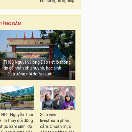
cơ hội nghề nghiệp
TIẾNG DÂN
THCS Nguyễn Hồng Đào tiết lộ thông
tin cá nhân phụ huynh, học sinh:
Hiệu trưởng nói do "sơ suất"
THPT Nguyễn Thái
Sinh viên
Bình thay đổi đồng
livestream phản
phục nam sinh lớp
cảm: Chuẩn mực