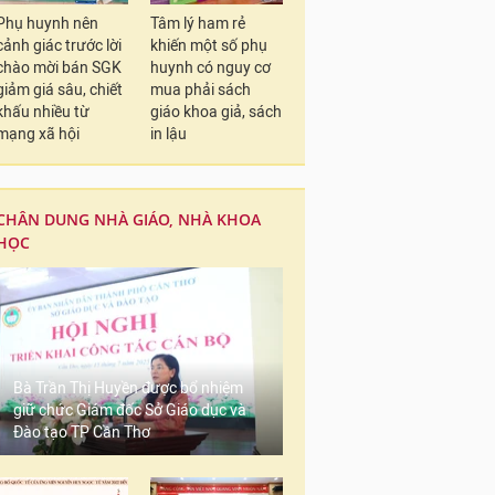
Phụ huynh nên
Tâm lý ham rẻ
cảnh giác trước lời
khiến một số phụ
chào mời bán SGK
huynh có nguy cơ
giảm giá sâu, chiết
mua phải sách
khấu nhiều từ
giáo khoa giả, sách
mạng xã hội
in lậu
CHÂN DUNG NHÀ GIÁO, NHÀ KHOA
HỌC
Bà Trần Thị Huyền được bổ nhiệm
giữ chức Giám đốc Sở Giáo dục và
Đào tạo TP Cần Thơ