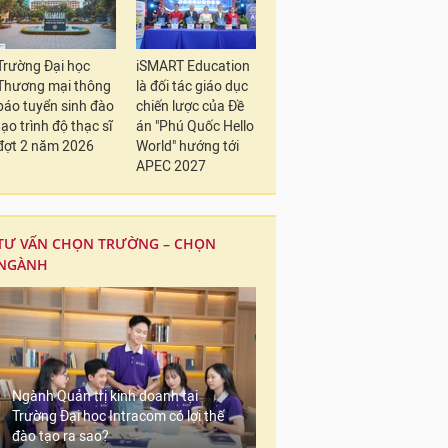
Trường Đại học
iSMART Education
Thương mại thông
là đối tác giáo dục
báo tuyển sinh đào
chiến lược của Đề
tạo trình độ thạc sĩ
án "Phú Quốc Hello
đợt 2 năm 2026
World" hướng tới
APEC 2027
TƯ VẤN CHỌN TRƯỜNG – CHỌN
NGÀNH
Ngành Quản trị kinh doanh tại
Trường Đại học Intracom có lợi thế
đào tạo ra sao?