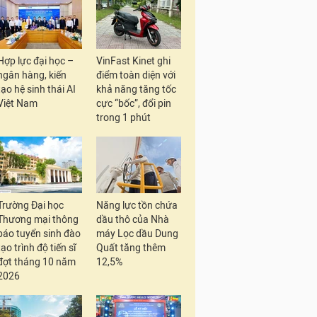
Hợp lực đại học –
VinFast Kinet ghi
ngân hàng, kiến
điểm toàn diện với
tạo hệ sinh thái AI
khả năng tăng tốc
Việt Nam
cực “bốc”, đổi pin
trong 1 phút
Trường Đại học
Năng lực tồn chứa
Thương mại thông
dầu thô của Nhà
báo tuyển sinh đào
máy Lọc dầu Dung
tạo trình độ tiến sĩ
Quất tăng thêm
đợt tháng 10 năm
12,5%
2026