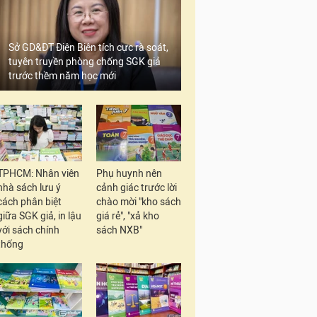
Sở GD&ĐT Điện Biên tích cực rà soát,
tuyên truyền phòng chống SGK giả
trước thềm năm học mới
TPHCM: Nhân viên
Phụ huynh nên
nhà sách lưu ý
cảnh giác trước lời
cách phân biệt
chào mời "kho sách
giữa SGK giả, in lậu
giá rẻ", "xả kho
với sách chính
sách NXB"
thống