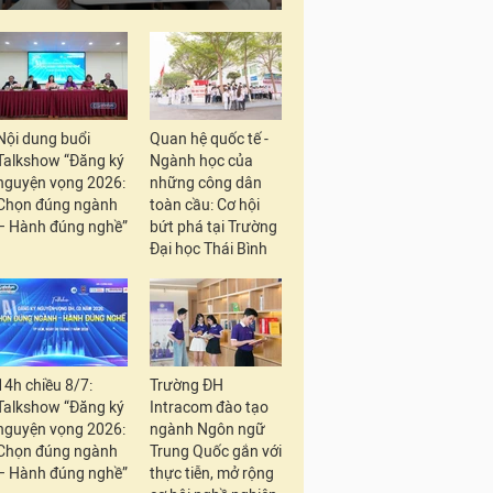
Nội dung buổi
Quan hệ quốc tế -
Talkshow “Đăng ký
Ngành học của
nguyện vọng 2026:
những công dân
Chọn đúng ngành
toàn cầu: Cơ hội
– Hành đúng nghề”
bứt phá tại Trường
Đại học Thái Bình
14h chiều 8/7:
Trường ĐH
Talkshow “Đăng ký
Intracom đào tạo
nguyện vọng 2026:
ngành Ngôn ngữ
Chọn đúng ngành
Trung Quốc gắn với
– Hành đúng nghề”
thực tiễn, mở rộng