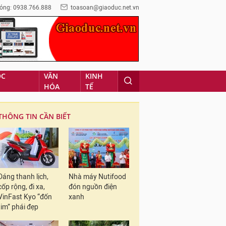
óng: 0938.766.888
toasoan@giaoduc.net.vn
ỌC
VĂN
KINH
HÓA
TẾ
THÔNG TIN CẦN BIẾT
Dáng thanh lịch,
Nhà máy Nutifood
cốp rộng, đi xa,
đón nguồn điện
VinFast Kyo “đốn
xanh
tim” phái đẹp