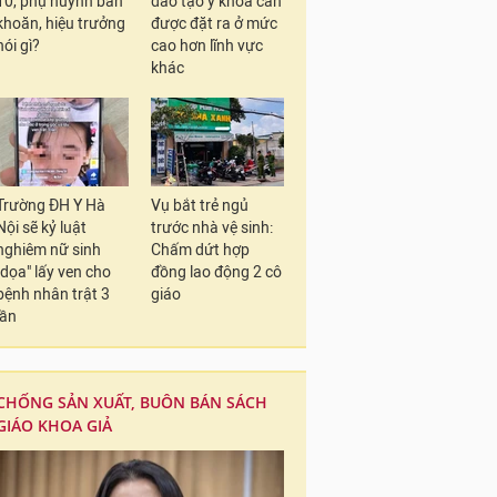
10, phụ huynh băn
đào tạo y khoa cần
khoăn, hiệu trưởng
được đặt ra ở mức
nói gì?
cao hơn lĩnh vực
khác
Trường ĐH Y Hà
Vụ bắt trẻ ngủ
Nội sẽ kỷ luật
trước nhà vệ sinh:
nghiêm nữ sinh
Chấm dứt hợp
"dọa" lấy ven cho
đồng lao động 2 cô
bệnh nhân trật 3
giáo
lần
CHỐNG SẢN XUẤT, BUÔN BÁN SÁCH
GIÁO KHOA GIẢ