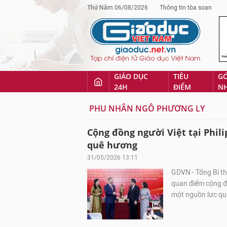
Thứ Năm 06/08/2026
Thông tin tòa soạn
GIÁO DỤC
TIÊU
G
24H
ĐIỂM
N
PHU NHÂN NGÔ PHƯƠNG LY
Cộng đồng người Việt tại Phili
quê hương
31/05/2026 13:11
GDVN - Tổng Bí t
quan điểm cộng đồ
một nguồn lực qu