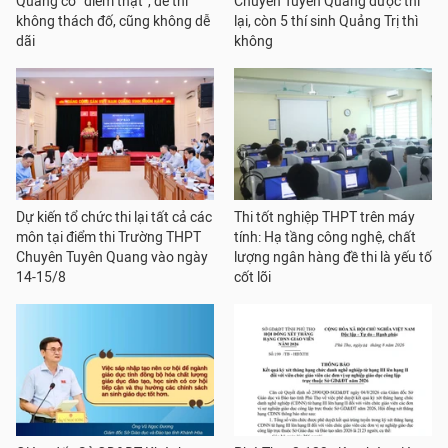
Quang có “điểm thật”, đề thi
Chuyên Tuyên Quang được thi
không thách đố, cũng không dễ
lại, còn 5 thí sinh Quảng Trị thì
dãi
không
Dự kiến tổ chức thi lại tất cả các
Thi tốt nghiệp THPT trên máy
môn tại điểm thi Trường THPT
tính: Hạ tầng công nghệ, chất
Chuyên Tuyên Quang vào ngày
lượng ngân hàng đề thi là yếu tố
14-15/8
cốt lõi