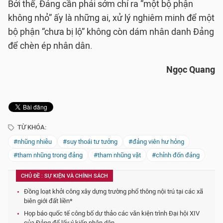
Bởi thế, Đảng cần phải sớm chỉ ra “một bộ phận
không nhỏ” ấy là những ai, xử lý nghiêm minh để một
bộ phận “chưa bị lộ” không còn dám nhân danh Đảng
để chèn ép nhân dân.
Ngọc Quang
TỪ KHÓA:
#nhũng nhiễu
#suy thoái tư tưởng
#đảng viên hư hỏng
#tham nhũng trong đảng
#tham nhũng vặt
#chỉnh đốn đảng
CHỦ ĐỀ : SỰ KIỆN VÀ CHÍNH SÁCH
Đồng loạt khởi công xây dựng trường phổ thông nội trú tại các xã
biên giới đất liền*
Họp báo quốc tế công bố dự thảo các văn kiện trình Đại hội XIV
của Đảng để lấy ý kiến nhân dân