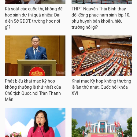
Rà soát các cuộc thi, không để
THPT Nguyễn Thái Bình thay
học sinh dự thi quá nhiều: Đại
đổi đồng phục nam sinh lớp 10,
diện Sở GDĐT, trường học nói
phụ huynh băn khoăn, hiệu
gì?
trưởng nói gì?
Phát biểu khai mạc Kỳ họp
Khai mạc Kỳ họp không thường
không thường lệ thứ nhất của
lệ lần thứ nhất, Quốc hội khóa
Chủ tịch Quốc hội Trần Thanh
XVI
Mẫn