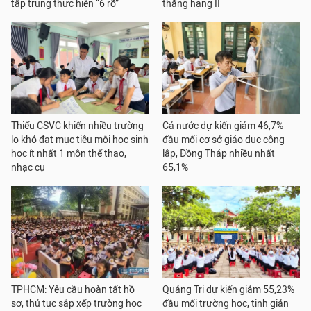
tập trung thực hiện “6 rõ”
thăng hạng II
Thiếu CSVC khiến nhiều trường
Cả nước dự kiến giảm 46,7%
lo khó đạt mục tiêu mỗi học sinh
đầu mối cơ sở giáo dục công
học ít nhất 1 môn thể thao,
lập, Đồng Tháp nhiều nhất
nhạc cụ
65,1%
TPHCM: Yêu cầu hoàn tất hồ
Quảng Trị dự kiến giảm 55,23%
sơ, thủ tục sắp xếp trường học
đầu mối trường học, tinh giản