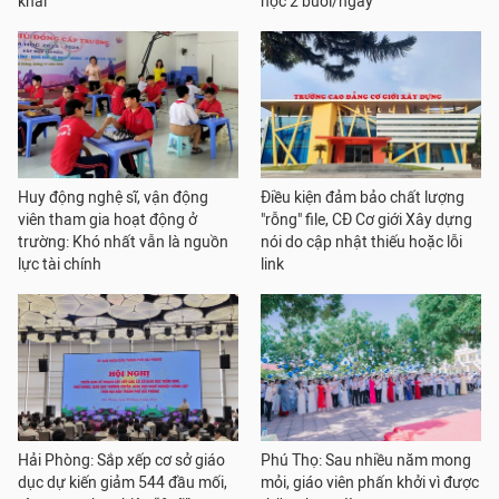
khai
học 2 buổi/ngày
Huy động nghệ sĩ, vận động
Điều kiện đảm bảo chất lượng
viên tham gia hoạt động ở
"rỗng" file, CĐ Cơ giới Xây dựng
trường: Khó nhất vẫn là nguồn
nói do cập nhật thiếu hoặc lỗi
lực tài chính
link
Hải Phòng: Sắp xếp cơ sở giáo
Phú Thọ: Sau nhiều năm mong
dục dự kiến giảm 544 đầu mối,
mỏi, giáo viên phấn khởi vì được