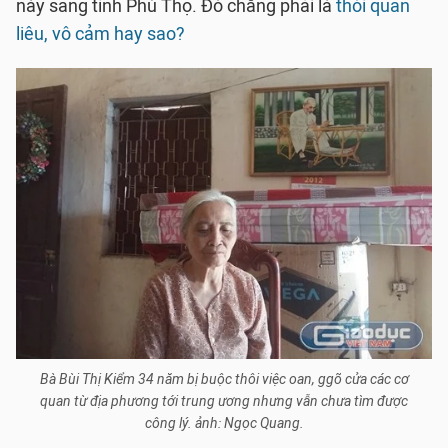
này sang tỉnh Phú Thọ. Đó chẳng phải là
thói quan
liêu, vô cảm hay sao?
Bà Bùi Thị Kiểm 34 năm bị buộc thôi việc oan, ggõ cửa các cơ
quan từ địa phương tới trung ương nhưng vẫn chưa tìm được
công lý. ảnh: Ngọc Quang.