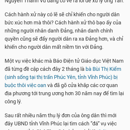
Nguyễn Thanh Vũ đang cố vẽ ra lỗi để xử lý ông Tấn.
Cách hành xử này có lẽ sẽ chỉ khiến cho người dân
bức xúc hơn mà thôi? Cách hành xử thô bạo ấy của
những người nhân danh Đảng, nhân danh chính
quyền cũng sẽ đẩy người dân ra xa Đảng hơn, và chỉ
khiến cho người dân mất niềm tin với Đảng.
Một vụ việc khác mà Báo Điện tử Giáo dục Việt Nam
đã từng đề cập cách đây 2 tháng là
bà Bùi Thị Kiểm
(sinh sống tại thị trấn Phúc Yên, tỉnh Vĩnh Phúc) bị
buộc thôi việc oan
và đã gõ cửa khắp các cơ quan
địa phương tới trung ương hơn 30 năm nay để tìm lại
công lý.
Sau rất nhiều năm thụ lý đơn của ông dân thì mới
đây UBND tỉnh Vĩnh Phúc lại tìm cách “đá” vụ việc