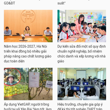
GD&ĐT
suất"
Năm học 2026-2027, Hà Nội
Dự kiến sửa đổi một số quy định
triển khai đồng bộ nhiều giải
chuẩn nghề nghiệp, bổ nhiệm
pháp nâng cao chất lượng giáo
chức danh và xếp lương với nhà
dục toàn diện
giáo
Áp dụng VietGAP, người trồng
Hiệu trưởng, chuyên gia góp ý
bưởi tại xã Yên Bài "làm tốt, làm
để kỳ thi tốt nghiệp THPT trên