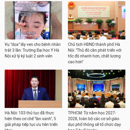
Vụ "dọa" lấy ven cho bệnh nhân
Chủ tịch HĐND thành phố Hà
trật 3 lần: Trường Đại học Y Hà
Nội: "Thủ đô cần phát triển với
Nội xử lý kỷ luật 2 sinh viên
tốc độ nhanh hơn, chất lượng
cao hơn"
Hà Nội: 103 thủ tục đã thực
TPHCM: Từ năm học 2027-
hiện theo cơ chế "làn xanh", 5
2028, toàn bộ các cơ sở giáo
giải pháp tiếp tục ưu tiên triển
dục phổ thông sẽ tổ chức dạy