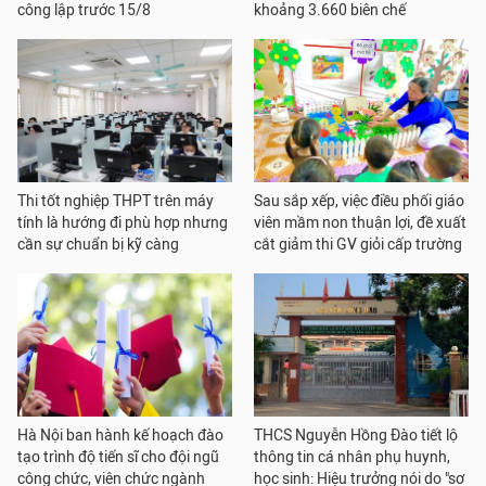
công lập trước 15/8
khoảng 3.660 biên chế
Thi tốt nghiệp THPT trên máy
Sau sắp xếp, việc điều phối giáo
tính là hướng đi phù hợp nhưng
viên mầm non thuận lợi, đề xuất
cần sự chuẩn bị kỹ càng
cắt giảm thi GV giỏi cấp trường
Hà Nội ban hành kế hoạch đào
THCS Nguyễn Hồng Đào tiết lộ
tạo trình độ tiến sĩ cho đội ngũ
thông tin cá nhân phụ huynh,
công chức, viên chức ngành
học sinh: Hiệu trưởng nói do "sơ