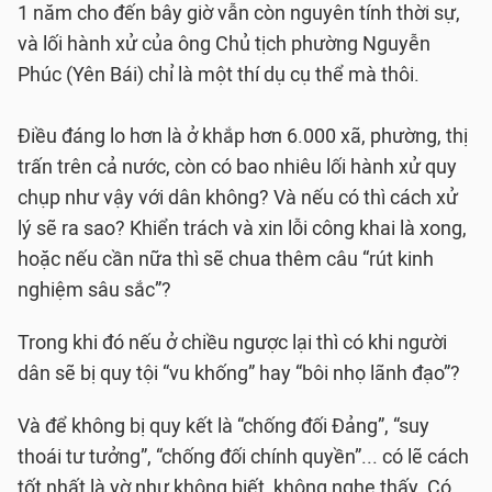
1 năm cho đến bây giờ vẫn còn nguyên tính thời sự,
và lối hành xử của ông Chủ tịch phường Nguyễn
Phúc (Yên Bái) chỉ là một thí dụ cụ thể mà thôi.
Điều đáng lo hơn là ở khắp hơn 6.000 xã, phường, thị
trấn trên cả nước, còn có bao nhiêu lối hành xử quy
chụp như vậy với dân không? Và nếu có thì cách xử
lý sẽ ra sao? Khiển trách và xin lỗi công khai là xong,
hoặc nếu cần nữa thì sẽ chua thêm câu “rút kinh
nghiệm sâu sắc”?
Trong khi đó nếu ở chiều ngược lại thì có khi người
dân sẽ bị quy tội “vu khống” hay “bôi nhọ lãnh đạo”?
Và để không bị quy kết là “chống đối Đảng”, “suy
thoái tư tưởng”, “chống đối chính quyền”... có lẽ cách
tốt nhất là vờ như không biết, không nghe thấy. Có