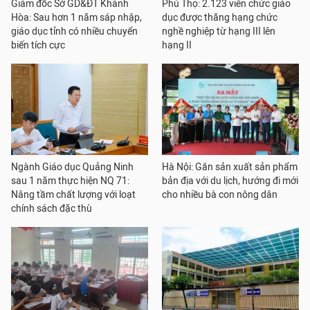
Giám đốc Sở GD&ĐT Khánh
Phú Thọ: 2.123 viên chức giáo
Hòa: Sau hơn 1 năm sáp nhập,
dục được thăng hạng chức
giáo dục tỉnh có nhiều chuyển
nghề nghiệp từ hạng III lên
biến tích cực
hạng II
Ngành Giáo dục Quảng Ninh
Hà Nội: Gắn sản xuất sản phẩm
sau 1 năm thực hiện NQ 71:
bản địa với du lịch, hướng đi mới
Nâng tầm chất lượng với loạt
cho nhiều bà con nông dân
chính sách đặc thù