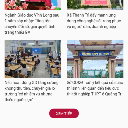
Ngành Giáo dục Vĩnh Long sau
Xã Thanh Trì đẩy mạnh ứng
1 năm sáp nhập: Tăng tốc
dụng công nghệ số trong phục
chuyển đổi số, giải quyết tình
vụ người dân, doanh nghiệp
trạng thiếu GV
Nếu hoạt động GD tăng cường
Sở GD&ĐT xử lý kết quả của các
không thu tiền, chuyên gia lo
thí sinh liên quan đến tiêu cực
trường "có nhiệm vụ nhưng
thi tốt nghiệp THPT ở Quảng Trị
thiếu nguồn lực"
XEM TIẾP