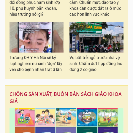
đổi đồng phục nam sinh lớp
cảm: Chuẩn mực đào tạo y
10, phụ huynh băn khoăn,
khoa cần được đặt ra ở mức
hiệu trưởng nói gì?
cao hơn lĩnh vực khác
Trường ĐH Y Hà Nội sẽ kỷ
Vụ bắt trẻ ngủ trước nhà vệ
luật nghiêm nữ sinh "dọa" lấy
sinh: Chấm dứt hợp đồng lao
ven cho bệnh nhân trật 3 lần
động 2 cô giáo
CHỐNG SẢN XUẤT, BUÔN BÁN SÁCH GIÁO KHOA
GIẢ