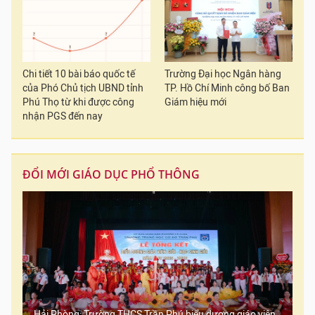
Chi tiết 10 bài báo quốc tế
Trường Đại học Ngân hàng
của Phó Chủ tịch UBND tỉnh
TP. Hồ Chí Minh công bố Ban
Phú Thọ từ khi được công
Giám hiệu mới
nhận PGS đến nay
ĐỔI MỚI GIÁO DỤC PHỔ THÔNG
Hải Phòng: Trường THCS Trần Phú biểu dương giáo viên,