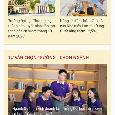
Trường Đại học Thương mại
Năng lực tồn chứa dầu thô
thông báo tuyển sinh đào tạo
của Nhà máy Lọc dầu Dung
trình độ tiến sĩ đợt tháng 10
Quất tăng thêm 12,5%
năm 2026
TƯ VẤN CHỌN TRƯỜNG – CHỌN NGÀNH
Ngành Quản trị kinh doanh tại Trường Đại học Intracom
có lợi thế đào tạo ra sao?