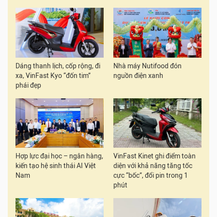
Dáng thanh lịch, cốp rộng, đi
Nhà máy Nutifood đón
xa, VinFast Kyo “đốn tim”
nguồn điện xanh
phái đẹp
Hợp lực đại học – ngân hàng,
VinFast Kinet ghi điểm toàn
kiến tạo hệ sinh thái AI Việt
diện với khả năng tăng tốc
Nam
cực “bốc”, đổi pin trong 1
phút