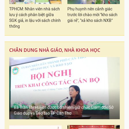
TPHCM: Nhân viên nhà sách
Phụ huynh nên cảnh giác
lưu ý cách phân biệt giữa
trước lời chào mời "kho sách
SGK giả, in lậu với sách chính
giá rẻ", "xả kho sách NXB"
thống
CHÂN DUNG NHÀ GIÁO, NHÀ KHOA HỌC
Bà Trần Thị Huyền được bổ nhiệm giữ chức Giám đốc Sở
Giáo dục và Đào tạo TP Cần Thơ