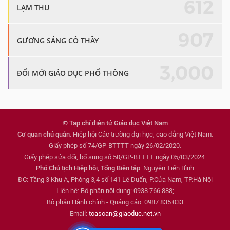
612
LẠM THU
907
GƯƠNG SÁNG CÔ THẦY
3,000
ĐỔI MỚI GIÁO DỤC PHỔ THÔNG
© Tạp chí điện tử Giáo dục Việt Nam
Cơ quan chủ quản
: Hiệp hội Các trường đại học, cao đẳng Việt Nam.
Giấy phép số 74/GP-BTTTT ngày 26/02/2020.
Giấy phép sửa đổi, bổ sung số 50/GP-BTTTT ngày 05/03/2024.
Phó Chủ tịch Hiệp hội, Tổng Biên tập
: Nguyễn Tiến Bình
ĐC: Tầng 3 Khu A, Phòng 3,4 số 141 Lê Duẩn, P.Cửa Nam, TP.Hà Nội
Liên hệ: Bộ phận nội dung: 0938.766.888;
Bộ phận Hành chính - Quảng cáo: 0987.835.033
Email:
toasoan@giaoduc.net.vn