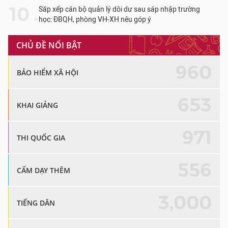
10 .
Sắp xếp cán bộ quản lý dôi dư sau sáp nhập trường
học: ĐBQH, phòng VH-XH nêu góp ý
CHỦ ĐỀ NỔI BẬT
960
BẢO HIỂM XÃ HỘI
653
KHAI GIẢNG
971
THI QUỐC GIA
556
CẤM DẠY THÊM
3,000
TIẾNG DÂN