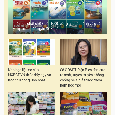
Phối hợp chặt chẽ 3 bên NXB, công ty phát hành và quản
lý thị trường để ngăn SGK giả
Kho học liệu số của
Sở GD&ĐT Điện Biên tích cực
NXBGDVN thúc đẩy dạy và
rà soát, tuyên truyền phòng
học chủ động, linh hoạt
chống SGK giả trước thềm
năm học mới