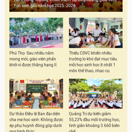
học sinh giỏi năm học 2025 -2026
Phú Thọ: Sau nhiều năm
Thiếu CSVC khiến nhiều
mong mỏi, giáo viên phấn
trường lo khó đạt mục tiêu
khởi vì được thăng hạng II
mỗi học sinh học ít nhất 1
môn thể thao, nhạc cụ
Dự thảo Điều lệ Ban đại diện
Quảng Trị dự kiến giảm
cha mẹ học sinh: Không được
55,23% đầu mối trường học,
ép phụ huynh đóng góp dưới
tinh giản khoảng 3.660 biên
mọi hình thức
chế