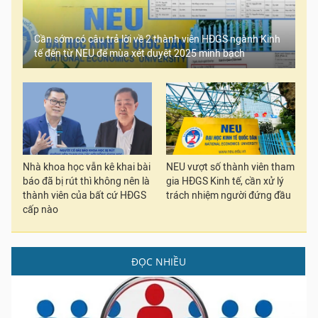
Cần sớm có câu trả lời về 2 thành viên HĐGS ngành Kinh
tế đến từ NEU để mùa xét duyệt 2025 minh bạch
Nhà khoa học vẫn kê khai bài
NEU vượt số thành viên tham
báo đã bị rút thì không nên là
gia HĐGS Kinh tế, cần xử lý
thành viên của bất cứ HĐGS
trách nhiệm người đứng đầu
cấp nào
ĐỌC NHIỀU