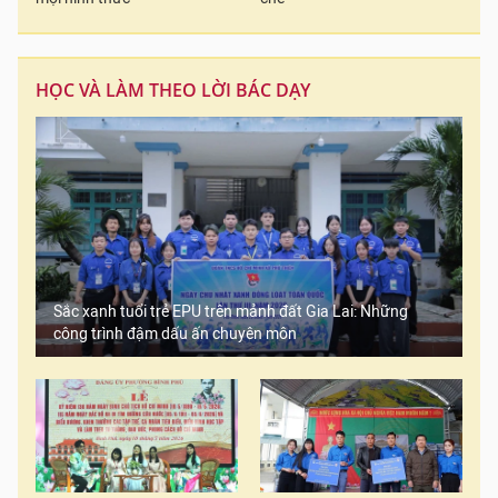
HỌC VÀ LÀM THEO LỜI BÁC DẠY
Sắc xanh tuổi trẻ EPU trên mảnh đất Gia Lai: Những
công trình đậm dấu ấn chuyên môn