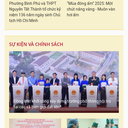
Phường Bình Phú và THPT
“Mùa đông ấm” 2025: Một
Nguyễn Tất Thành tổ chức kỷ
chút nắng vàng - Muôn vàn
niệm 136 năm ngày sinh Chủ
hơi ấm
tịch Hồ Chí Minh
SỰ KIỆN VÀ CHÍNH SÁCH
Đồng loạt khởi công xây dựng trường phổ thông nội trú
tại các xã biên giới đất liền*