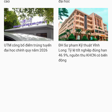
cao
đại học
UTM công bố điểm trúng tuyển
ĐH Sư phạm Kỹ thuật Vĩnh
đại học chính quy năm 2026
Long: Tỷ lệ tốt nghiệp đúng hạn
46.9%, nguồn thu KHCN có biến
động
Trường Đại học Kinh tế - Kỹ
Trường Đại học Khoa học và
thuật Công nghiệp công bố
Công nghệ Hà Nội công bố điểm