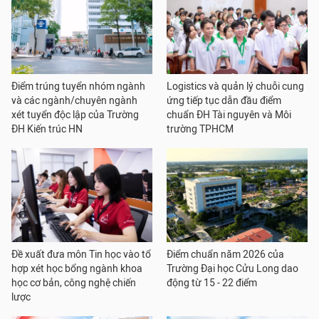
Điểm trúng tuyển nhóm ngành
Logistics và quản lý chuỗi cung
và các ngành/chuyên ngành
ứng tiếp tục dẫn đầu điểm
xét tuyển độc lập của Trường
chuẩn ĐH Tài nguyên và Môi
ĐH Kiến trúc HN
trường TPHCM
Đề xuất đưa môn Tin học vào tổ
Điểm chuẩn năm 2026 của
hợp xét học bổng ngành khoa
Trường Đại học Cửu Long dao
học cơ bản, công nghệ chiến
động từ 15 - 22 điểm
lược