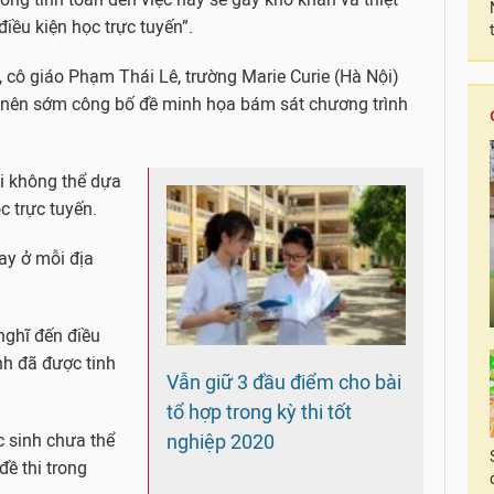
iều kiện học trực tuyến”.
cô giáo Phạm Thái Lê, trường Marie Curie (Hà Nội)
o nên sớm công bố đề minh họa bám sát chương trình
hi không thể dựa
c trực tuyến.
nay ở mỗi địa
nghĩ đến điều
nh đã được tinh
Vẫn giữ 3 đầu điểm cho bài
tổ hợp trong kỳ thi tốt
nghiệp 2020
 sinh chưa thể
đề thi trong