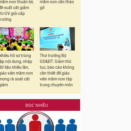
mầm non thuận lợi,
mầm non cần tháo
đề xuất cắt giảm
gỡ
thi GV giỏi cấp
trường
Nhiều hồ sơ trùng
Thứ trưởng Bộ
lặp nội dung, nhập
GD&ĐT: Giảm thủ
dữ liệu nhiều lần,
tục, báo cáo không
giáo viên mầm non
cần thiết để giáo
mong rà soát cắt
viên mầm non tập
giảm
trung chuyên môn
ĐỌC NHIỀU