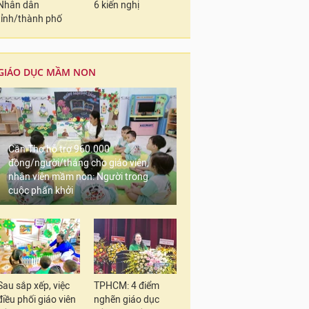
Nhân dân
6 kiến nghị
tỉnh/thành phố
GIÁO DỤC MẦM NON
Cần Thơ hỗ trợ 960.000
đồng/người/tháng cho giáo viên,
nhân viên mầm non: Người trong
cuộc phấn khởi
Sau sắp xếp, việc
TPHCM: 4 điểm
điều phối giáo viên
nghẽn giáo dục