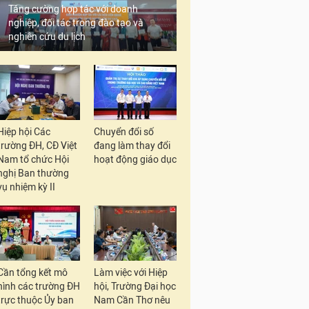
Tăng cường hợp tác với doanh
nghiệp, đối tác trong đào tạo và
nghiên cứu du lịch
Hiệp hội Các
Chuyển đổi số
trường ĐH, CĐ Việt
đang làm thay đổi
Nam tổ chức Hội
hoạt động giáo dục
nghị Ban thường
vụ nhiệm kỳ II
Cần tổng kết mô
Làm việc với Hiệp
hình các trường ĐH
hội, Trường Đại học
trực thuộc Ủy ban
Nam Cần Thơ nêu