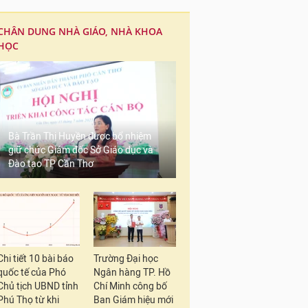
CHÂN DUNG NHÀ GIÁO, NHÀ KHOA
HỌC
Bà Trần Thị Huyền được bổ nhiệm
giữ chức Giám đốc Sở Giáo dục và
Đào tạo TP Cần Thơ
Chi tiết 10 bài báo
Trường Đại học
quốc tế của Phó
Ngân hàng TP. Hồ
Chủ tịch UBND tỉnh
Chí Minh công bố
Phú Thọ từ khi
Ban Giám hiệu mới