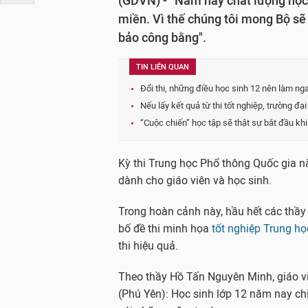
(GDVN) - “Năm nay chất lượng học 
miền. Vì thế chúng tôi mong Bộ sẽ
bảo công bằng".
TIN LIÊN QUAN
Đổi thi, những điều học sinh 12 nên làm ng
Nếu lấy kết quả từ thi tốt nghiệp, trường đạ
“Cuộc chiến” học tập sẽ thật sự bắt đầu khi 
Kỳ thi Trung học Phổ thông Quốc gia 
dành cho giáo viên và học sinh.
Trong hoàn cảnh này, hầu hết các thầ
bố đề thi minh họa
tốt nghiệp Trung h
thi hiệu quả.
Theo thầy Hồ Tấn Nguyên Minh, giáo 
(Phú Yên): Học sinh lớp 12 năm nay chịu