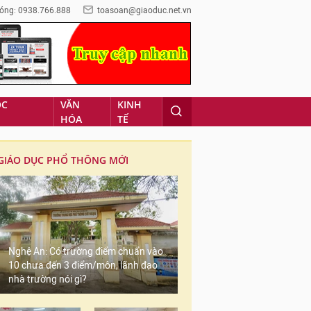
óng: 0938.766.888
toasoan@giaoduc.net.vn
ỌC
VĂN
KINH
HÓA
TẾ
GIÁO DỤC PHỔ THÔNG MỚI
Nghệ An: Có trường điểm chuẩn vào
10 chưa đến 3 điểm/môn, lãnh đạo
nhà trường nói gì?