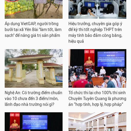
Áp dụng VietGAP, người trồng
Hiệu trưởng, chuyên gia góp ý
bưởi tại xã Yên Bài "làm tốt, làm
để kỳ thi tốt nghiệp THPT trên
sạch" để nâng giá trị sản phẩm
máy tính bảo đảm công bằng,
hiệu quả
Nghệ An: Có trường điểm chuẩn
Tổ chức thi lại cho 100% thí sinh
vào 10 chưa đến 3 điểm/môn,
Chuyên Tuyên Quang là phương
lãnh đạo nhà trường nói gì?
án “hợp tình, hợp lý, hợp pháp”