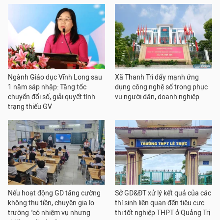
Ngành Giáo dục Vĩnh Long sau
Xã Thanh Trì đẩy mạnh ứng
1 năm sáp nhập: Tăng tốc
dụng công nghệ số trong phục
chuyển đổi số, giải quyết tình
vụ người dân, doanh nghiệp
trạng thiếu GV
Nếu hoạt động GD tăng cường
Sở GD&ĐT xử lý kết quả của các
không thu tiền, chuyên gia lo
thí sinh liên quan đến tiêu cực
trường "có nhiệm vụ nhưng
thi tốt nghiệp THPT ở Quảng Trị