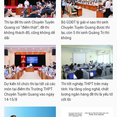
Thi lại để thi sinh Chuyên Tuyên
Bộ GDĐT lý giải vì sao thí sinh
Quang có “điểm thật”, đề thi
Chuyên Tuyên Quang được thi
không thách đố, cũng không dễ
lại, còn 5 thí sinh Quảng Trị thì
dãi
không
Dự kiến tổ chức thi lại tất cả các
Thi tốt nghiệp THPT trên máy
môn tại điểm thi Trường THPT
tính: Hạ tầng công nghệ, chất
Chuyên Tuyên Quang vào ngày
lượng ngân hàng đề thi là yếu tố
14-15/8
cốt lõi