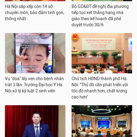
Hà Nội sắp xếp còn 14 sở
Bộ GD&ĐT đề nghị địa phương
chuyên môn, bảo đảm tinh gọn,
tiếp tục xét thăng hạng nhà
thống nhất
giáo theo kế hoạch đã phê
duyệt trước 30/6
Vụ "dọa" lấy ven cho bệnh nhân
Chủ tịch HĐND thành phố Hà
trật 3 lần: Trường Đại học Y Hà
Nội: "Thủ đô cần phát triển với
Nội xử lý kỷ luật 2 sinh viên
tốc độ nhanh hơn, chất lượng
cao hơn"