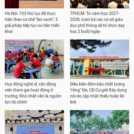
Hà Nội: 103 thủ tục đã thực
TPHCM: Từ năm học 2027-
hiện theo cơ chế "làn xanh", 5
2028, toàn bộ các cơ sở giáo
giải pháp tiếp tục ưu tiên triển
dục phổ thông sẽ tổ chức dạy
khai
học 2 buổi/ngày
Huy động nghệ sĩ, vận động
Điều kiện đảm bảo chất lượng
viên tham gia hoạt động ở
"rỗng" file, CĐ Cơ giới Xây dựng
trường: Khó nhất vẫn là nguồn
nói do cập nhật thiếu hoặc lỗi
lực tài chính
link