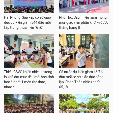
Hải Phòng: Sắp xếp cơ sở giáo
Phú Thọ: Sau nhiều năm mong
dục dự kiến giảm 544 đầu mối,
mỏi, giáo viên phấn khởi vì được
tập trung thực hiện “6 rõ”
thăng hạng II
Thiếu CSVC khiến nhiều trường
Cả nước dự kiến giảm 46,7%
lo khó đạt mục tiêu mỗi học sinh
đầu mối cơ sở giáo dục công
học ít nhất 1 môn thể thao,
lập, Đồng Tháp nhiều nhất
nhạc cụ
65,1%