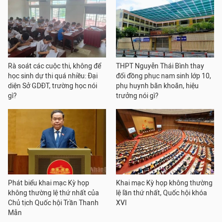
Rà soát các cuộc thi, không để
THPT Nguyễn Thái Bình thay
học sinh dự thi quá nhiều: Đại
đổi đồng phục nam sinh lớp 10,
diện Sở GDĐT, trường học nói
phụ huynh băn khoăn, hiệu
gì?
trưởng nói gì?
Phát biểu khai mạc Kỳ họp
Khai mạc Kỳ họp không thường
không thường lệ thứ nhất của
lệ lần thứ nhất, Quốc hội khóa
Chủ tịch Quốc hội Trần Thanh
XVI
Mẫn