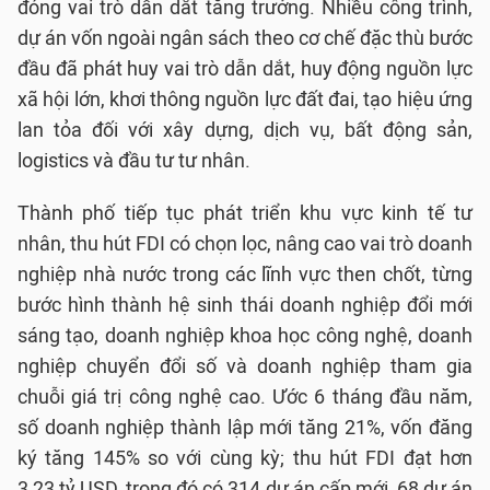
đóng vai trò dẫn dắt tăng trưởng. Nhiều công trình,
dự án vốn ngoài ngân sách theo cơ chế đặc thù bước
đầu đã phát huy vai trò dẫn dắt, huy động nguồn lực
xã hội lớn, khơi thông nguồn lực đất đai, tạo hiệu ứng
lan tỏa đối với xây dựng, dịch vụ, bất động sản,
logistics và đầu tư tư nhân.
Thành phố tiếp tục phát triển khu vực kinh tế tư
nhân, thu hút FDI có chọn lọc, nâng cao vai trò doanh
nghiệp nhà nước trong các lĩnh vực then chốt, từng
bước hình thành hệ sinh thái doanh nghiệp đổi mới
sáng tạo, doanh nghiệp khoa học công nghệ, doanh
nghiệp chuyển đổi số và doanh nghiệp tham gia
chuỗi giá trị công nghệ cao. Ước 6 tháng đầu năm,
số doanh nghiệp thành lập mới tăng 21%, vốn đăng
ký tăng 145% so với cùng kỳ; thu hút FDI đạt hơn
3,23 tỷ USD, trong đó có 314 dự án cấp mới, 68 dự án