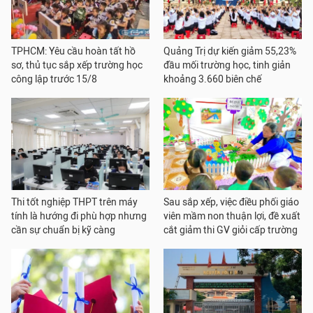
TPHCM: Yêu cầu hoàn tất hồ
Quảng Trị dự kiến giảm 55,23%
sơ, thủ tục sắp xếp trường học
đầu mối trường học, tinh giản
công lập trước 15/8
khoảng 3.660 biên chế
Thi tốt nghiệp THPT trên máy
Sau sắp xếp, việc điều phối giáo
tính là hướng đi phù hợp nhưng
viên mầm non thuận lợi, đề xuất
cần sự chuẩn bị kỹ càng
cắt giảm thi GV giỏi cấp trường