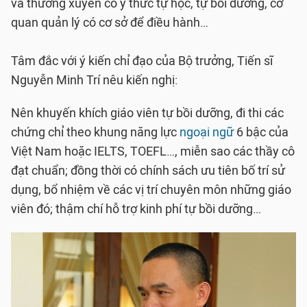
và thường xuyên có ý thức tự học, tự bồi dưỡng, cơ
quan quản lý có cơ sở để điều hành…
Tâm đắc với ý kiến chỉ đạo của Bộ trưởng, Tiến sĩ
Nguyễn Minh Trí nêu kiến nghị:
Nên khuyến khích giáo viên tự bồi dưỡng, đi thi các
chứng chỉ theo khung năng lực
ngoại ngữ
6 bậc của
Việt Nam hoặc IELTS, TOEFL…, miễn sao các thầy cô
đạt chuẩn; đồng thời có chính sách ưu tiên bố trí sử
dụng, bổ nhiệm về các vị trí chuyên môn những giáo
viên đó; thậm chí hỗ trợ kinh phí tự bồi dưỡng…