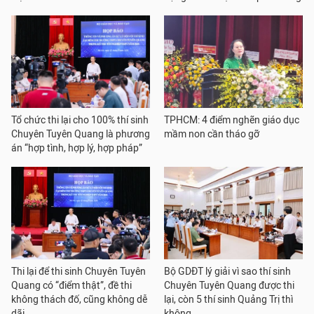
Tổ chức thi lại cho 100% thí sinh
TPHCM: 4 điểm nghẽn giáo dục
Chuyên Tuyên Quang là phương
mầm non cần tháo gỡ
án “hợp tình, hợp lý, hợp pháp”
Thi lại để thi sinh Chuyên Tuyên
Bộ GDĐT lý giải vì sao thí sinh
Quang có “điểm thật”, đề thi
Chuyên Tuyên Quang được thi
không thách đố, cũng không dễ
lại, còn 5 thí sinh Quảng Trị thì
dãi
không