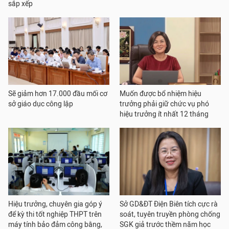
sắp xếp
Sẽ giảm hơn 17.000 đầu mối cơ
Muốn được bổ nhiệm hiệu
sở giáo dục công lập
trưởng phải giữ chức vụ phó
hiệu trưởng ít nhất 12 tháng
Hiệu trưởng, chuyên gia góp ý
Sở GD&ĐT Điện Biên tích cực rà
để kỳ thi tốt nghiệp THPT trên
soát, tuyên truyền phòng chống
máy tính bảo đảm công bằng,
SGK giả trước thềm năm học