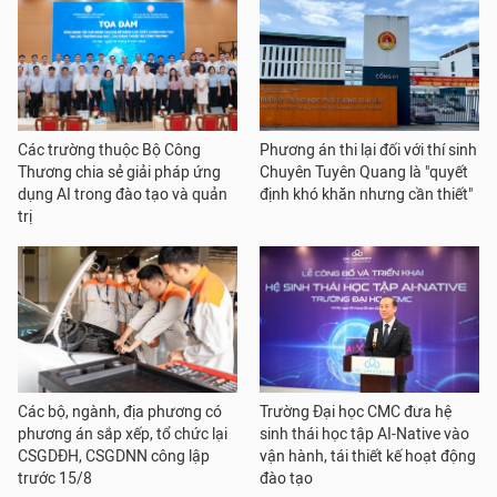
Các trường thuộc Bộ Công
Phương án thi lại đối với thí sinh
Thương chia sẻ giải pháp ứng
Chuyên Tuyên Quang là "quyết
dụng AI trong đào tạo và quản
định khó khăn nhưng cần thiết"
trị
Các bộ, ngành, địa phương có
Trường Đại học CMC đưa hệ
phương án sắp xếp, tổ chức lại
sinh thái học tập AI-Native vào
CSGDĐH, CSGDNN công lập
vận hành, tái thiết kế hoạt động
trước 15/8
đào tạo