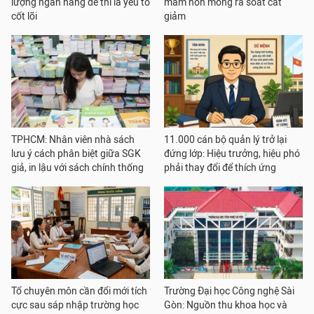
lượng ngân hàng đề thi là yếu tố
mầm non mong rà soát cắt
cốt lõi
giảm
TPHCM: Nhân viên nhà sách
11.000 cán bộ quản lý trở lại
lưu ý cách phân biệt giữa SGK
đứng lớp: Hiệu trưởng, hiệu phó
giả, in lậu với sách chính thống
phải thay đổi để thích ứng
Tổ chuyên môn cần đổi mới tích
Trường Đại học Công nghệ Sài
cực sau sáp nhập trường học
Gòn: Nguồn thu khoa học và