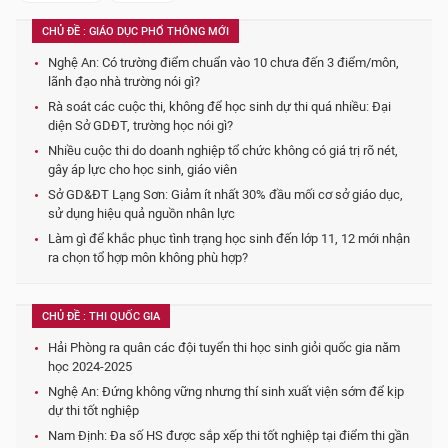
CHỦ ĐỀ : GIÁO DỤC PHỔ THÔNG MỚI
Nghệ An: Có trường điểm chuẩn vào 10 chưa đến 3 điểm/môn,
lãnh đạo nhà trường nói gì?
Rà soát các cuộc thi, không để học sinh dự thi quá nhiều: Đại
diện Sở GDĐT, trường học nói gì?
Nhiều cuộc thi do doanh nghiệp tổ chức không có giá trị rõ nét,
gây áp lực cho học sinh, giáo viên
Sở GD&ĐT Lạng Sơn: Giảm ít nhất 30% đầu mối cơ sở giáo dục,
sử dụng hiệu quả nguồn nhân lực
Làm gì để khắc phục tình trạng học sinh đến lớp 11, 12 mới nhận
ra chọn tổ hợp môn không phù hợp?
CHỦ ĐỀ : THI QUỐC GIA
Hải Phòng ra quân các đội tuyển thi học sinh giỏi quốc gia năm
học 2024-2025
Nghệ An: Đứng không vững nhưng thí sinh xuất viện sớm để kịp
dự thi tốt nghiệp
Nam Định: Đa số HS được sắp xếp thi tốt nghiệp tại điểm thi gần