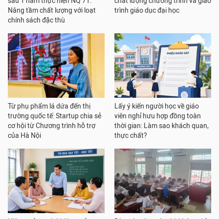
sau 1 năm thực hiện NQ 71:
chất lượng chương trình và giáo
Nâng tầm chất lượng với loạt
trình giáo dục đại học
chính sách đặc thù
Từ phụ phẩm lá dứa đến thị
Lấy ý kiến người học về giáo
trường quốc tế: Startup chia sẻ
viên nghỉ hưu hợp đồng toàn
cơ hội từ Chương trình hỗ trợ
thời gian: Làm sao khách quan,
của Hà Nội
thực chất?