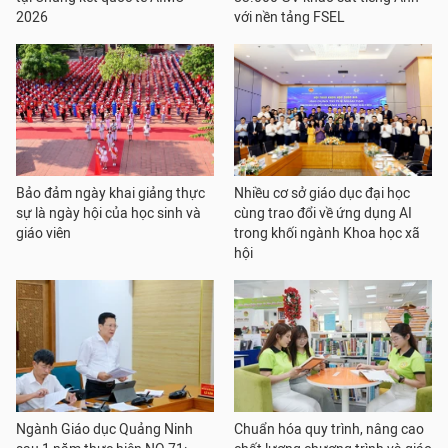
2026
với nền tảng FSEL
Bảo đảm ngày khai giảng thực
Nhiều cơ sở giáo dục đại học
sự là ngày hội của học sinh và
cùng trao đổi về ứng dụng AI
giáo viên
trong khối ngành Khoa học xã
hội
Ngành Giáo dục Quảng Ninh
Chuẩn hóa quy trình, nâng cao