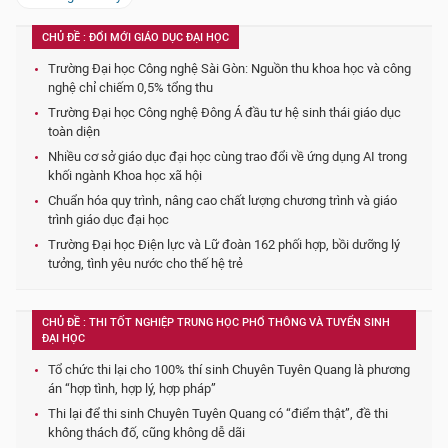
CHỦ ĐỀ : ĐỔI MỚI GIÁO DỤC ĐẠI HỌC
Trường Đại học Công nghệ Sài Gòn: Nguồn thu khoa học và công
nghệ chỉ chiếm 0,5% tổng thu
Trường Đại học Công nghệ Đông Á đầu tư hệ sinh thái giáo dục
toàn diện
Nhiều cơ sở giáo dục đại học cùng trao đổi về ứng dụng AI trong
khối ngành Khoa học xã hội
Chuẩn hóa quy trình, nâng cao chất lượng chương trình và giáo
trình giáo dục đại học
Trường Đại học Điện lực và Lữ đoàn 162 phối hợp, bồi dưỡng lý
tưởng, tình yêu nước cho thế hệ trẻ
CHỦ ĐỀ : THI TỐT NGHIỆP TRUNG HỌC PHỔ THÔNG VÀ TUYỂN SINH
ĐẠI HỌC
Tổ chức thi lại cho 100% thí sinh Chuyên Tuyên Quang là phương
án “hợp tình, hợp lý, hợp pháp”
Thi lại để thi sinh Chuyên Tuyên Quang có “điểm thật”, đề thi
không thách đố, cũng không dễ dãi